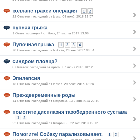
коллапс трахеи операция
1
2
22 Ответов: последний от jessa, 08 нояб. 2018 12:57
пупная грыжа
1 Ответ: последний от Нотя, 24 марта 2017 13:06
Пупочная грыжа
1
2
3
4
70 Ответов: последний от levka-ln, 20 янв. 2017 00:34
синдром пловца?
8 Ответов: последний от ира32, 07 июня 2016 18:12
Эпилепсия
18 Ответов: последний от larisaz, 29 сент. 2015 13:26
Преждевременные роды
14 Ответов: последний от Simpatika, 13 июня 2014 22:40
помогите дисплазия тазобедренного сустава
1
2
22 Ответов: последний от Knopa388, 22 окт. 2013 19:12
Помогите! Собаку парализовывает.
1
2
31 Ответов: последний от Knopa388, 26 нояб. 2012 13:08