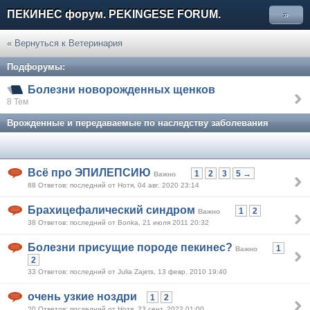
ПЕКИНЕС форум. PEKINGESE FORUM.
»
« Вернуться к Ветеринария
Подфорумы:
Болезни новорожденных щенков
8 Тем
Врожденные и передаваемые по наследству заболевания
Всё про ЭПИЛЕПСИЮ
1
2
3
5 →
Важно
88 Ответов: последний от Нотя, 04 авг. 2020 23:14
Брахицефалический синдром
1
2
Важно
38 Ответов: последний от Bonka, 21 июля 2011 20:32
Болезни присущие породе пекинес?
1
Важно
2
33 Ответов: последний от Julia Zajets, 13 февр. 2010 19:40
очень узкие ноздри
1
2
20 Ответов: последний от Нотя, 23 сент. 2022 01:00