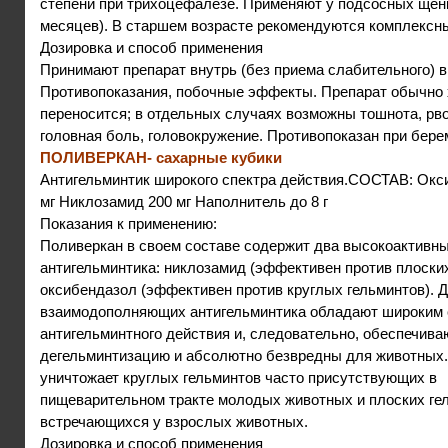
степени при трихоцефалезе. Применяют у подсосных щенк
месяцев). В старшем возрасте рекомендуются комплексн
Дозировка и способ применения
Принимают препарат внутрь (без приема слабительного) в
Противопоказания, побочные эффекты. Препарат обычно
переносится; в отдельных случаях возможны тошнота, рво
головная боль, головокружение. Противопоказан при бере
ПОЛИВЕРКАН- сахарные кубики
Антигельминтик широкого спектра действия.СОСТАВ: Окс
мг Никлозамид 200 мг Наполнитель до 8 г
Показания к применению:
Поливеркан в своем составе содержит два высокоактивн
антигельминтика: никлозамид (эффективен против плоских
оксибендазол (эффективен против круглых гельминтов). 
взаимодополняющих антигельминтика обладают широким 
антигельминтного действия и, следовательно, обеспечив
дегельминтизацию и абсолютно безвредны для животных
уничтожает круглых гельминтов часто присутствующих в
пищеварительном тракте молодых животных и плоских ге
встречающихся у взрослых животных.
Дозировка и способ применения