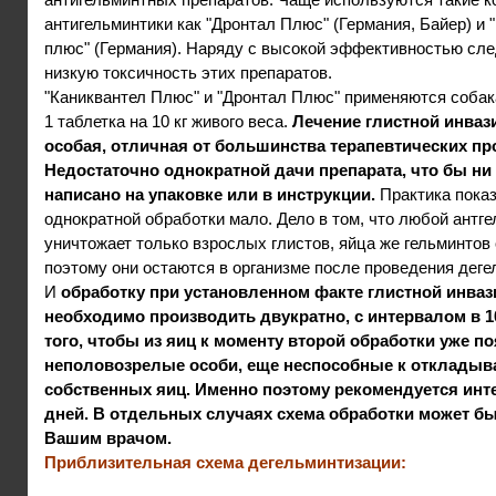
антигельминтики как "Дронтал Плюс" (Германия, Байер) и 
плюс" (Германия). Наряду с высокой эффективностью сле
низкую токсичность этих препаратов.
"Каниквантел Плюс" и "Дронтал Плюс" применяются собак
1 таблетка на 10 кг живого веса.
Лечение глистной инваз
особая, отличная от большинства терапевтических пр
Недостаточно однократной дачи препарата, что бы ни
написано на упаковке или в инструкции.
Практика показ
однократной обработки мало. Дело в том, что любой антг
уничтожает только взрослых глистов, яйца же гельминтов 
поэтому они остаются в организме после проведения деге
И
обработку при установленном факте глистной инваз
необходимо производить двукратно, с интервалом в 1
того, чтобы из яиц к моменту второй обработки уже п
неполовозрелые особи, еще неспособные к отклады
собственных яиц. Именно поэтому рекомендуется инте
дней. В отдельных случаях схема обработки может б
Вашим врачом.
Приблизительная схема дегельминтизации: