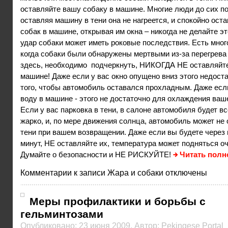
оставляйте вашу собаку в машине. Многие люди до сих по
оставляя машину в тени она не нагреется, и спокойно ост
собак в машине, открывая им окна – никогда не делайте эт
удар собаки может иметь роковые последствия. Есть мног
когда собаки были обнаружены мертвыми из-за перегрева
здесь, необходимо подчеркнуть, НИКОГДА НЕ оставляйте
машине! Даже если у вас окно опущено вниз этого недост
того, чтобы автомобиль оставался прохладным. Даже есл
воду в машине - этого не достаточно для охлаждения ваш
Если у вас парковка в тени, в салоне автомобиля будет вс
жарко, и, по мере движения солнца, автомобиль может не 
тени при вашем возвращении. Даже если вы будете через
минут, НЕ оставляйте их, температура может подняться о
Думайте о безопасности и НЕ РИСКУЙТЕ!
Читать полн
Комментарии
к записи Жара и собаки
отключены
Меры профилактики и борьбы с
гельминтозами
Опубликовано: 23 июня 2009. Автор: Pekingese Portal