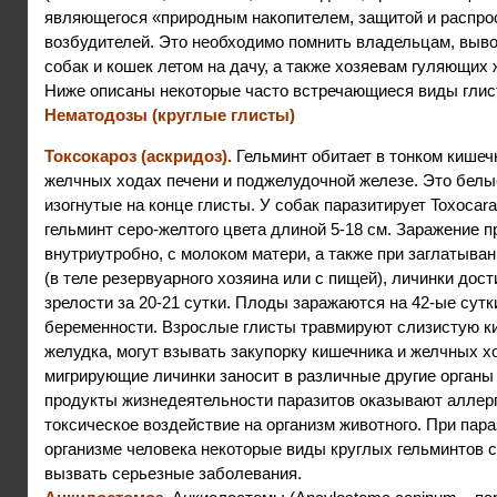
являющегося «природным накопителем, защитой и распро
возбудителей. Это необходимо помнить владельцам, выв
собак и кошек летом на дачу, а также хозяевам гуляющих
Ниже описаны некоторые часто встречающиеся виды глис
Нематодозы (круглые глисты)
Токсокароз (аскридоз).
Гельминт обитает в тонком кишечн
желчных ходах печени и поджелудочной железе. Это бел
изогнутые на конце глисты. У собак паразитирует Toxocara
гельминт серо-желтого цвета длиной 5-18 см. Заражение 
внутриутробно, с молоком матери, а также при заглатыван
(в теле резервуарного хозяина или с пищей), личинки дос
зрелости за 20-21 сутки. Плоды заражаются на 42-ые сутк
беременности. Взрослые глисты травмируют слизистую к
желудка, могут взывать закупорку кишечника и желчных х
мигрирующие личинки заносит в различные другие органы 
продукты жизнедеятельности паразитов оказывают аллерг
токсическое воздействие на организм животного. При пара
организме человека некоторые виды круглых гельминтов 
вызвать серьезные заболевания.