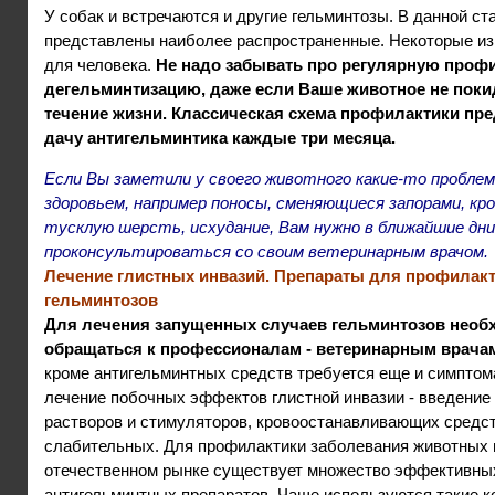
У собак и встречаются и другие гельминтозы. В данной ст
представлены наиболее распространенные. Некоторые из
для человека.
Не надо забывать про регулярную проф
дегельминтизацию, даже если Ваше животное не поки
течение жизни. Классическая схема профилактики пр
дачу антигельминтика каждые три месяца.
Если Вы заметили у своего животного какие-то проблем
здоровьем, например поносы, сменяющиеся запорами, кров
тусклую шерсть, исхудание, Вам нужно в ближайшие дни
проконсультироваться со своим ветеринарным врачом.
Лечение глистных инвазий. Препараты для профилак
гельминтозов
Для лечения запущенных случаев гельминтозов необ
обращаться к профессионалам - ветеринарным врача
кроме антигельминтных средств требуется еще и симптом
лечение побочных эффектов глистной инвазии - введение
растворов и стимуляторов, кровоостанавливающих средст
слабительных. Для профилактики заболевания животных 
отечественном рынке существует множество эффективны
антигельминтных препаратов. Чаще используются такие 