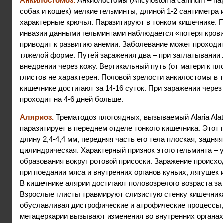
Анкилостомоз.
Анкиолостомы (Ancylostoma caninum – пар
собак и кошек) мелкие гельминты, длиной 1-2 сантиметра
характерные крючья. Паразитируют в тонком кишечнике. 
инвазии данными гельминтами наблюдается «потеря крови
приводит к развитию анемии. Заболевание может проходит
тяжелой форме. Путей заражения два – при заглатывании 
внедрении через кожу. Вертикальный путь (от матери к пл
глистов не характерен. Половой зрелости анкилостомы в 
кишечнике достигают за 14-16 суток. При заражении через
проходит на 4-6 дней больше.
Аляриоз.
Трематодоз плотоядных, вызываемый Alaria Alat
паразитирует в переднем отделе тонкого кишечника. Этот 
длину 2,4-4,4 мм, передняя часть его тела плоская, задняя
цилиндрическая. Характерный признок этого гельминта –
образования вокруг ротовой присоски. Заражение происхо
при поедании мяса и внутренних органов куньих, лягушек 
В кишечнике алярии достигают половозрелого возраста за 
Взрослые глисты травмируют слизистую стенку кишечник
обуславливая дистрофические и атрофические процессы,
метацеркарии вызывают изменения во внутренних органах.