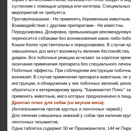
суспензии с помощью шприца или катетера. Специальных
мероприятий не требуется.
Противопоказания - Не применять беременным животным.
Взаимодействия с другими препаратами - Не известны.
Передозировка. Дозировка, превышающая рекомендуемую 
переносится собаками без возникновения каких-либо поб
Кошки более чувствительны к передозировке. В случае к
завышенных доз могут возникнуть явления беспокойства,
диареи. Все побочные реакции исчезают за короткое врем
окончания применения препарата без специального лечени
Побочные эффекты. При соблюдении инструкции побочн
возникает. В случае применения препарата животным, не 
инструкции, и обнаружении у них побочных явлений, реко
обратиться к ветеринарному врачу. "Каниквантел Плюс" з
применять животным, мясо которых предназначено в пищу
Дронтал плюс для собак (со вкусом мяса).
(Антигельминтик против круглых и ленточных червей.)
Для лечения смешанных инвазий у собак при наличии кру
ленточных гельминтов.
Одна таблетка содержит 50 мг Празиквантеля, 144 мг Пира