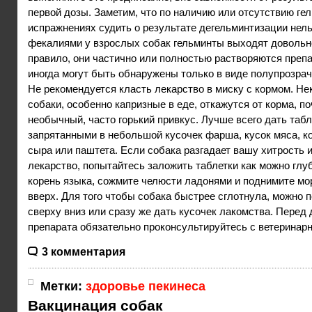
первой дозы. Заметим, что по наличию или отсутствию ге
испражнениях судить о результате дегельминтизации нель
фекалиями у взрослых собак гельминты выходят довольно
правило, они частично или полностью растворяются преп
иногда могут быть обнаружены только в виде полупрозрач
Не рекомендуется класть лекарство в миску с кормом. Не
собаки, особенно капризные в еде, откажутся от корма, п
необычный, часто горький привкус. Лучше всего дать табл
запрятанными в небольшой кусочек фарша, кусок мяса, к
сыра или паштета. Если собака разгадает вашу хитрость 
лекарство, попытайтесь заложить таблетки как можно глуб
корень языка, сожмите челюсти ладонями и поднимите мо
вверх. Для того чтобы собака быстрее сглотнула, можно п
сверху вниз или сразу же дать кусочек лакомства. Перед
препарата обязательно проконсультируйтесь с ветеринар
3 комментария
Метки:
здоровье пекинеса
Вакцинация собак