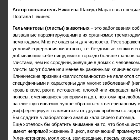
Автор-составитель
Никитина Шахида Маратовна специа
Портала Пекинес
Гельминтозы (глисты) животных
– это заболевания соб
вызванные паразитирующими в их организмах трематодам
нематодами. Многие опасны и для человека. Риск заражен
условий содержания животного, т.е. бездомные кошки и со
добывающие себе пищу, имеют гораздо больше шансов за
глистами, чем их сородичи, живущие в домах с человеком
глисты могут более или менее выраженными клиническим
Клинические признаки «заглистованности» не являются ст
специфичными и характерны для многих заболеваний (нап
кровь в кале, рвота, истощение, плохой или извращенный 
поносы, сменяющиеся запорами и др.), поэтому при любо
на глистную инвазию лучше обратиться к ветеринарному в
дифференцирует гельминтозы от других проблем со здоро
Вы сдадите в лабораторию анализ кала своего питомца.
Еще хотелось бы обратить внимание на то, что большинст
имеют непрямой жизненный цикл, включающий промежуто
(членистоногие, моллюски, земноводные, пресмыкающиеся 