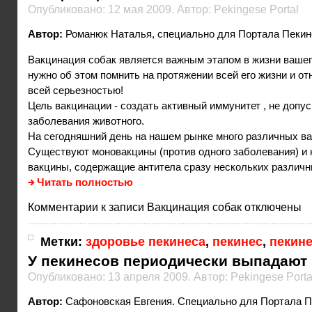
Опубликовано: 12 мая 2009. Автор: Pekingese Portal
Автор:
Романюк Наталья, специально для Портала Пекин
Вакцинация собак является важным этапом в жизни вашег
нужно об этом помнить на протяжении всей его жизни и от
всей серьезностью!
Цель вакцинации - создать активный иммунитет , не допус
заболевания животного.
На сегодняшний день на нашем рынке много различных ва
Существуют моновакцины (против одного заболевания) и
вакцины, содержащие антитела сразу нескольких различ
Читать полностью
Комментарии
к записи Вакцинация собак
отключены
Метки:
здоровье пекинеса
,
пекинес
,
пекин
У пекинесов периодически выпадают 
Опубликовано: 13 апреля 2009. Автор: Pekingese Porta
Автор:
Сафоновская Евгения. Специально для Портала П