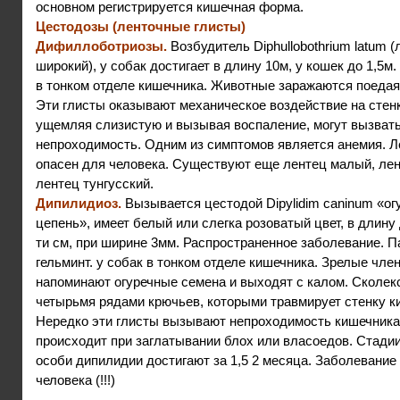
основном регистрируется кишечная форма.
Цестодозы (ленточные глисты)
Дифиллоботриозы.
Возбудитель Diphullobothrium latum (
широкий), у собак достигает в длину 10м, у кошек до 1,5м
в тонком отделе кишечника. Животные заражаются поедая
Эти глисты оказывают механическое воздействие на стен
ущемляя слизистую и вызывая воспаление, могут вызват
непроходимость. Одним из симптомов является анемия. 
опасен для человека. Существуют еще лентец малый, лен
лентец тунгусский.
Дипилидиоз.
Вызывается цестодой Dipylidim caninum «ог
цепень», имеет белый или слегка розоватый цвет, в длину 
ти см, при ширине 3мм. Распространенное заболевание. П
гельминт. у собак в тонком отделе кишечника. Зрелые чле
напоминают огуречные семена и выходят с калом. Сколек
четырьмя рядами крючьев, которыми травмирует стенку к
Нередко эти глисты вызывают непроходимость кишечника
происходит при заглатывании блох или власоедов. Стади
особи дипилидии достигают за 1,5 2 месяца. Заболевание
человека (!!!)