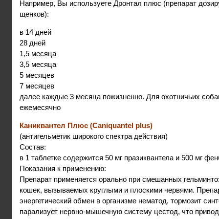
Например, Вы используете Дронтал плюс (препарат дозир
щенков):
в 14 дней
28 дней
1,5 месяца
3,5 месяца
5 месяцев
7 месяцев
далее каждые 3 месяца пожизненно. Для охотничьих собак
ежемесячно
Каниквантел Плюс (Caniquantel plus)
(антигельметик широкого спектра действия)
Состав:
в 1 таблетке содержится 50 мг празиквантела и 500 мг фе
Показания к применению:
Препарат применяется орально при смешанных гельминтоз
кошек, вызываемых круглыми и плоскими червями. Препа
энергетический обмен в организме нематод, тормозит синт
парализует нервно-мышечную систему цестод, что приводи