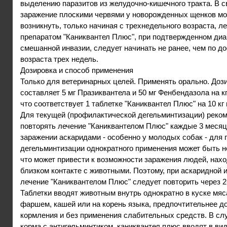
выделению паразитов из желудочно-кишечного тракта. В св
заражение плоскими червями у новорожденных щенков мо
возникнуть, только начиная с трехнедельного возраста, л
препаратом "Каниквантел Плюс", при подтвержденном диа
смешанной инвазии, следует начинать не ранее, чем по д
возраста трех недель.
Дозировка и способ применения
Только для ветеринарных целей. Применять орально. Доз
составляет 5 мг Празиквантела и 50 мг Фенбендазола на к
что соответствует 1 таблетке "Каниквантел Плюс" на 10 кг
Для текущей (профилактической дегельминтизации) реко
повторять лечение "Каниквантелом Плюс" каждые 3 месяц
заражении аскаридами - особенно у молодых собак - для 
дегельминтизации однократного применения может быть н
что может привести к возможности заражения людей, нах
близком контакте с животными. Поэтому, при аскаридной 
лечение "Каниквантелом Плюс" следует повторить через 2
Таблетки вводят животным внутрь однократно в куске мяс
фаршем, кашей или на корень языка, предпочтительнее до
кормления и без применения слабительных средств. В слу
корма с антигельминтиком, каниквантел плюс вводят в ви