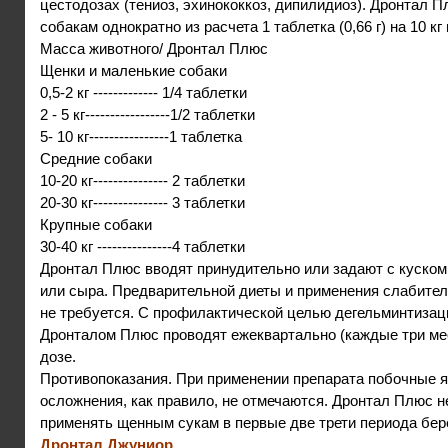
цестодозах (тениоз, эхинококкоз, дипилидиоз). Дронтал 
собакам однократно из расчета 1 таблетка (0,66 г) на 10 кг
Масса животного/ Дронтал Плюс
Щенки и маленькие собаки
0,5-2 кг ------------- 1/4 таблетки
2 - 5 кг-----------------1/2 таблетки
5- 10 кг----------------1 таблетка
Средние собаки
10-20 кг--------------- 2 таблетки
20-30 кг--------------- 3 таблетки
Крупные собаки
30-40 кг ---------------4 таблетки
Дронтал Плюс вводят принудительно или задают с куском
или сыра. Предварительной диеты и применения слабите
не требуется. С профилактической целью дегельминтизац
Дронталом Плюс проводят ежеквартально (каждые три мес
дозе.
Противопоказания. При применении препарата побочные я
осложнения, как правило, не отмечаются. Дронтал Плюс н
применять щенным сукам в первые две трети периода бер
Дронтал Джуниор