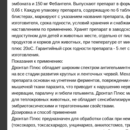
эмбоната и 150 мг Фебантеля. Выпускают препарат в форм
0,66 г. Каждую упаковку препарата, содержащую по 6 табл
блистерах, маркируют с указанием названия препарата, 
изготовителя, срока годности, условий хранения и снабжа
наставлением по применению. Хранят препарат в заводско
недоступном для детей и животных месте, отдельно от п
продуктов и кормов для животных, при температуре от ми
плюс 20оС. Гарантийный срок годности препарата - 5 лет с
изготовления.
Показания к применению:
Дронтал Плюс обладает широким спектром антигельминтн
на все стадии развития круглых и ленточных червей. Мех
препарата основан на угнетении ферментов, повреждении 
мышечной ткани паразита, что приводит к нарушению не
инервации, параличу и гибели гельминта. Дронтал Плюс 
для теплокровных животных, не обладает сенсибилизиру
эмбриотоксическими и тератогенными свойствами.
Дозировка и способ применения
Дронтал Плюс предназначен для обработки собак при не
(токсокароз, токсаскаридоз, унцинариоз, анкилостомоз, т