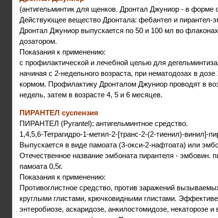
(антигельминтик для щенков. Дронтал Джуниор - в форме 
Действующее вещество Дронтала: фебантел и пирантел-э
Дронтал Джуниор выпускается по 50 и 100 мл во флакона
дозатором.
Показания к применению:
с профилактической и лечебной целью для дегельминтиза
начиная с 2-недельного возраста, при нематодозах в дозе 
кормом. Профилактику Дронталом Джуниор проводят в возр
недель, затем в возрасте 4, 5 и 6 месяцев.
ПИРАНТЕЛ суспензия
ПИРАНТЕЛ (Руrantel); антигельминтное средство.
1,4,5,6-Тетрагидро-1-метил-2-[транс-2-(2-тиенил)-винил]-п
Выпускается в виде памоата (3-окси-2-нафтоата) или эмбо
Отечественное название эмбоната пирантеля - эмбовин. п
памоата 0,5г.
Показания к применению:
Противоглистное средство, против заражений вызываемы
круглыми глистами, крючковидными глистами. Эффективе
энтеробиозе, аскаридозе, анкилостомидозе, некаторозе и