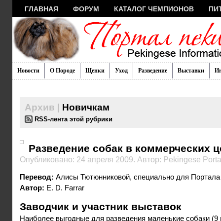
ГЛАВНАЯ
ФОРУМ
КАТАЛОГ ЧЕМПИОНОВ
ПИ
Новости
О Породе
Щенки
Уход
Разведение
Выставки
И
Архив |
Новичкам
RSS-лента этой рубрики
Разведение собак в коммерческих ц
Опубликовано: 24 апреля 2009. Автор: Pekingese Porta
Перевод:
Алисы Тютюнниковой, специально для Портала
Автор:
E. D. Farrar
Заводчик и участник выставок
Наиболее выгодные для разведения маленькие собаки (9 г