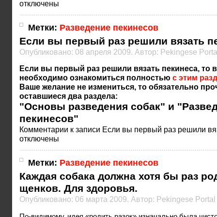
отключены
Метки:
Разведение пекинесов
Если вы первый раз решили вязать п
Опубликовано: 08 апреля 2009. Автор: Pekingese Porta
Если вы первый раз решили вязать пекинеса, то 
необходимо ознакомиться полностью
с этим раз
Ваше желание не измениться, то обязательно про
оставшиеся два раздела:
"
Основы разведения собак
" и "
Разве
пекинесов
"
Комментарии
к записи Если вы первый раз решили вя
отключены
Метки:
Разведение пекинесов
Каждая собака должна хотя бы раз ро
щенков. Для здоровья.
Опубликовано: 06 марта 2009. Автор: Pekingese Portal
По-видимому, идея «родить разок» изначально была чист