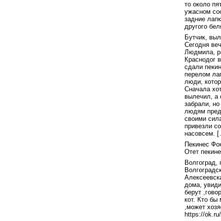
то около пя
ужасном сос
задние лапк
другого бел
Бутчик, выл
Сегодня ве
Людмила, р
Краснодог в
сдали пекин
перелом лап
люди, котор
Сначала хот
вылечил, а 
забрали, но
людям пред
своими сила
привезли со
насовсем. [
Пекинес Фо
Отет пекин
Волгоград, 
Волгоградск
Алексеевска
дома, увиди
берут ,гово
кот. Кто б
,может хозя
https://ok.r