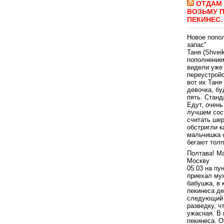
ОТДАМ 
ВОЗЬМУ П
ПЕКИНЕС.
Новое попо
запас"
Таня (Shvei
пополнение
видели уже 
переустройс
вот их Таня
девочка, бу
пять. Станд
Едут, очень
лучшем сост
считать шер
обстригли к
мальчишка 
бегают толп
Полтава! М
Москву
05.03 на пу
приехал му
бабушка, в 
пекинеса де
следующий 
разведку, ч
ужасная. В 
пекинеса. О