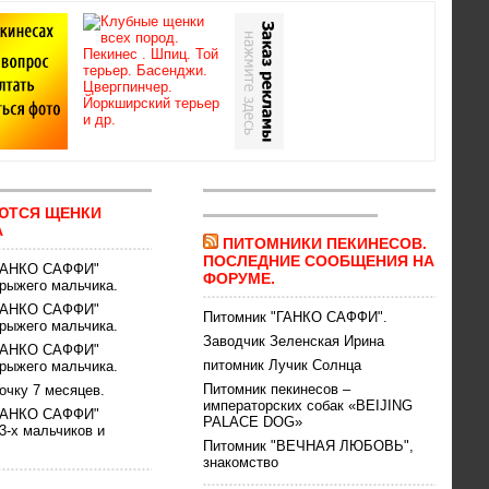
ЮТСЯ ЩЕНКИ
А
ПИТОМНИКИ ПЕКИНЕСОВ.
ПОСЛЕДНИЕ СООБЩЕНИЯ НА
"ГАНКО САФФИ"
ФОРУМЕ.
рыжего мальчика.
"ГАНКО САФФИ"
Питомник "ГАНКО САФФИ".
рыжего мальчика.
Заводчик Зеленская Ирина
"ГАНКО САФФИ"
питомник Лучик Солнца
рыжего мальчика.
Питомник пекинесов –
очку 7 месяцев.
императорских собак «BEIJING
"ГАНКО САФФИ"
PALACE DOG»
3-х мальчиков и
Питомник "ВЕЧНАЯ ЛЮБОВЬ",
знакомство