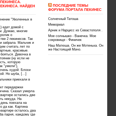
ПЕКИНЕСА.
ПОСЛЕДНИЕ ТЕМЫ
ЕКИНЕСА. НАЙДЕН
ФОРУМА ПОРТАЛА ПЕКИНЕС
Солнечный Татоша
лнение "Уволенных в
Мемориал
k) едет домой с
Арник и Нарцисс из Севастополя .
м. Думаю, многие
ролик о
Мое солнышко - Ванечка. Мое
тве 2 пекинесов. Так
сокровище - Финичек
 и забрала. Мальчик и
Наш Матюша. Он же Мотенька. Он
дем считать лет по
же Настоящий Мачо.
артные, красивые.
 бояться. Девочка в
оянии (ну если не
сть, которую
ак "умели"),
очень худой. Блохи
ой. Но шуба, […]
альчики приехали в
нкт передержки
жчина. Сказал умерла
квартире остались две
ть некуда. На
день поехала на
то да как. Картина
квартире осталось два
ба парня, каждому где