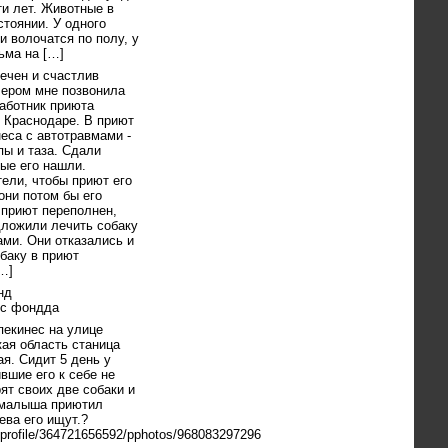
ти лет. Животные в
тоянии. У одного
и волочатся по полу, у
ьма на […]
ечен и счастлив
чером мне позвонила
аботник приюта
 Краснодаре. В приют
еса с автотравмами -
ы и таза. Сдали
ые его нашли.
ели, чтобы приют его
они потом бы его
 приют переполнен,
ложили лечить собаку
ми. Они отказались и
баку в приют
…]
нд
ес фондда
пекинес на улице
ая область станица
я. Сидит 5 день у
вшие его к себе не
рят своих две собаки и
ы малыша приютил
ева его ищут.?
u/profile/364721656592/pphotos/968083297296