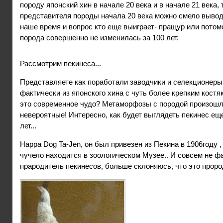
породу японский хин в начале 20 века и в начале 21 века, 
представителя породы начала 20 века можно смело выводи
наше время и вопрос кто еще выиграет- пращур или потомо
порода совершенно не изменилась за 100 лет.
Рассмотрим пекинеса...
Представляете как поработали заводчики и селекционеры
фактически из японского хина с чуть более крепким костя
это современное чудо? Метаморфозы с породой произош
невероятные! Интересно, как будет выглядеть пекинес ещ
лет...
Happa Dog Ta-Jen, он был привезен из Пекина в 1906году ,
чучело находится в зоологическом Музее.. И совсем не фак
прародитель пекинесов, больше склоняюсь, что это проро