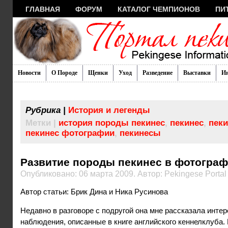
ГЛАВНАЯ
ФОРУМ
КАТАЛОГ ЧЕМПИОНОВ
ПИ
Новости
О Породе
Щенки
Уход
Разведение
Выставки
И
Рубрика |
История и легенды
Метки |
история породы пекинес
,
пекинес
,
пеки
пекинес фотографии
,
пекинесы
Развитие породы пекинес в фотогра
Опубликовано: 06 марта 2009. Автор: Pekingese Portal
Автор статьи: Брик Дина и Ника Русинова
Недавно в разговоре с подругой она мне рассказала инте
наблюдения, описанные в книге английского кеннелклуба.