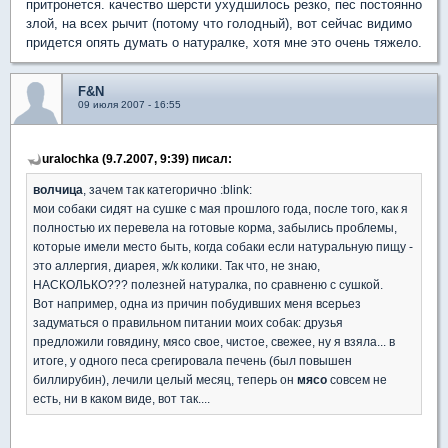
притронется. качество шерсти ухудшилось резко, пес постоянно
злой, на всех рычит (потому что голодный), вот сейчас видимо
придется опять думать о натуралке, хотя мне это очень тяжело.
F&N
09 июля 2007 - 16:55
uralochka (9.7.2007, 9:39) писал:
волчица
, зачем так категорично :blink:
мои собаки сидят на сушке с мая прошлого года, после того, как я
полностью их перевела на готовые корма, забылись проблемы,
которые имели место быть, когда собаки если натуральную пищу -
это аллергия, диарея, ж/к колики. Так что, не знаю,
НАСКОЛЬКО??? полезней натуралка, по сравненю с сушкой.
Вот например, одна из причин побудивших меня всерьез
задуматься о правильном питании моих собак: друзья
предложили говядину, мясо свое, чистое, свежее, ну я взяла... в
итоге, у одного песа срегировала печень (был повышен
биллирубин), лечили целый месяц, теперь он
мясо
совсем не
есть, ни в каком виде, вот так....