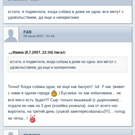
кстати, я подметила, когда собака в доме не одна- все метут с
удовольствием, да еще и наперегонки.
F&N
09 июля 2007 - 01:43
Ирина (8.7.2007, 22:34) писал:
кстати, я подметила, когда собака в доме не одна- все метут с
удовольствием, да еще и наперегонки.
Точно! Когда собака одна, ее еще как балуют! :lol: У нас (живет
с нами в одном городе
) Бусинка- ох как избалована... не
всё мясо есть будет!!! Сыр- только мышиный (с дырочками)...
отдали ее нам на 3 дня (хозяйка уезжала), она от всего нос
воротила, на третий день сушкой заинтересовалась(!!!)... голод
не тётка...!
волчица