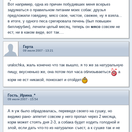
Вот например, одна из причин побудивших меня всерьез
задуматься о правильном питании моих собак: друзья
предложили говядину, мясо свое, чистое, свежее, ну я взяла...
в итоге, у одного песа срегировала печень (был повышен
биллирубин), лечили целый месяц, теперь он
мясо
совсем не
ест, ни в каком виде, вот так....
Герта
09 июля 2007 - 13:21
uralochka, жаль конечно что так вышло, я то же за натуральную
пищу, вкусненько же, она потом пол часа облизываеться
а
корм не ест никакой, понюхает и отойдет
Гость_Ирина_*
09 июля 2007 - 15:54
А я уж было обрадовалась, переведя своего на сушку, но
видимо рано- аппетит совсем у него пропал через 2 месяца,
корм может стоять дня 2-3, а собака будет ходить голодной и
злой, если дать что-то из натуралки- съест, а к сушке так и не