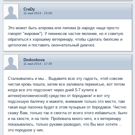
CraDy
11 мая 2014 - 15:00
Это может быть атерома или липома (в народе чаще просто
говорят "жировик"). У пекинесов частое явление, но я советую
обратиться к хорошему ветеринару, чтобы сделать биопсию и
цитологию и поставить окончательный диагноз.
Dodookova
11 мая 2014 - 17:35
Сталкивались и мы... Выдавите всю эту гадость, чтоб совсем
чистая кровь пошла, затем все заливала перекисью, вот потом
когда все это подсохнет через дней 5-7 купите в
аптеке(человеческой) средство от бородавок! и вот эту
подсохшую балячку и мажите, внимание только это место, там
такая еще палочка будет в этом пузырьке от бородавок. Честно
скажу Вам, только так я смогла от всего этого избавиться, было
и на хвосте, и на теле. Пробовала много чего, и к ветеринару
показывались, только руками разводил, что Вы мол хотите ...
это породное у них.