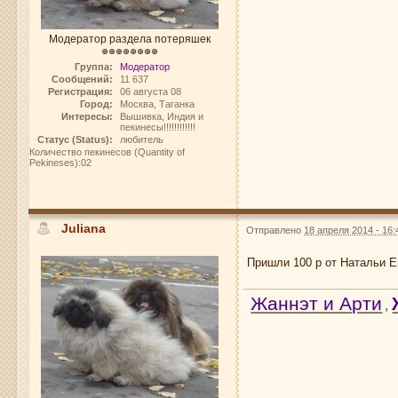
Модератор раздела потеряшек
Группа:
Модератор
Сообщений:
11 637
Регистрация:
06 августа 08
Город:
Москва, Таганка
Интересы:
Вышивка, Индия и
пекинесы!!!!!!!!!!!!
Статус (Status):
любитель
Количество пекинесов (Quantity of
Pekineses):02
Juliana
Отправлено
18 апреля 2014 - 16:
Пришли 100 р от Натальи Е
Жаннэт и Арти
,