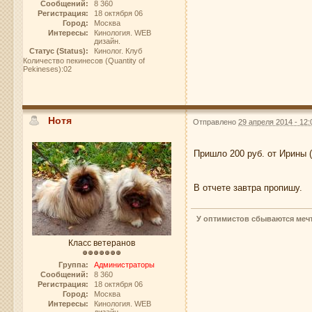
Сообщений:
8 360
Регистрация:
18 октября 06
Город:
Москва
Интересы:
Кинология. WEB
дизайн.
Статус (Status):
Кинолог. Клуб
Количество пекинесов (Quantity of
Pekineses):02
Нотя
Отправлено
29 апреля 2014 - 12:
Пришло 200 руб. от Ирины (
В отчете завтра пропишу.
У оптимистов сбываются мечт
Класс ветеранов
Группа:
Администраторы
Сообщений:
8 360
Регистрация:
18 октября 06
Город:
Москва
Интересы:
Кинология. WEB
дизайн.