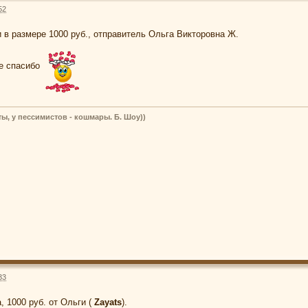
52
 в размере 1000 руб., отправитель Ольга Викторовна Ж.
ое спасибо
ы, у пессимистов - кошмары. Б. Шоу))
33
, 1000 руб. от Ольги (
Zayats
).