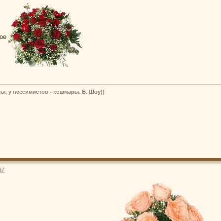
ное
ы, у пессимистов - кошмары. Б. Шоу))
37