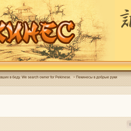
ших в беду. We search owner for Pekinese.
>
Пекинесы в добрые руки
В