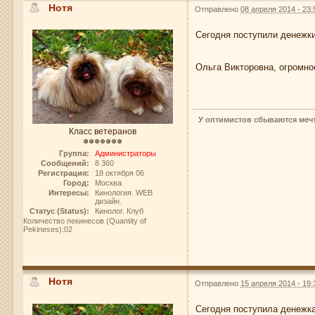
Нотя
Отправлено
08 апреля 2014 - 23:
Сегодня поступили денежки
Ольга Викторовна, огромн
У оптимистов сбываются мечт
Класс ветеранов
Группа:
Администраторы
Сообщений:
8 360
Регистрация:
18 октября 06
Город:
Москва
Интересы:
Кинология. WEB
дизайн.
Статус (Status):
Кинолог. Клуб
Количество пекинесов (Quantity of
Pekineses):02
Нотя
Отправлено
15 апреля 2014 - 19:
Сегодня поступила денежка