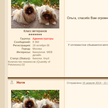
Ольга, спасибо Вам огром
Класс ветеранов
Группа:
Администраторы
Сообщений:
8 360
У оптимистов сбываются мечт
Регистрация:
18 октября 06
Город:
Москва
Интересы:
Кинология. WEB
дизайн.
Статус (Status):
Кинолог. Клуб
Количество пекинесов (Quantity of
Pekineses):02
Нотя
Отправлено
15 апреля 2014 - 21: