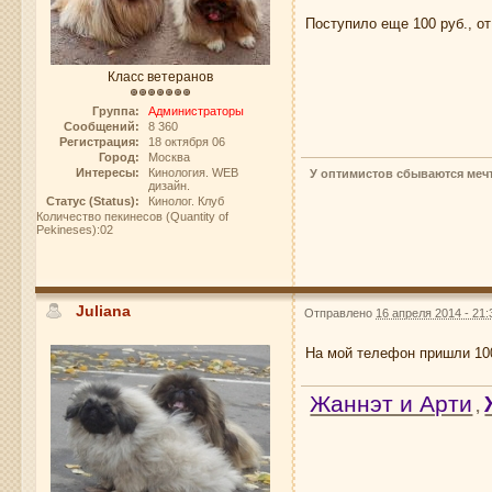
Поступило еще 100 руб., о
Класс ветеранов
Группа:
Администраторы
Сообщений:
8 360
Регистрация:
18 октября 06
Город:
Москва
Интересы:
Кинология. WEB
У оптимистов сбываются мечт
дизайн.
Статус (Status):
Кинолог. Клуб
Количество пекинесов (Quantity of
Pekineses):02
Juliana
Отправлено
16 апреля 2014 - 21:
На мой телефон пришли 100
Жаннэт и Арти
,