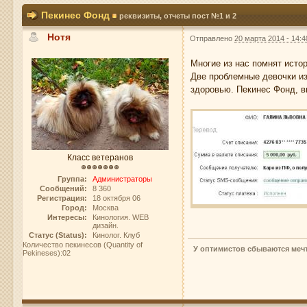
Пекинес Фонд
реквизиты, отчеты пост №1 и 2
Нотя
Отправлено
20 марта 2014 - 14:4
Многие из нас помнят истор
Две проблемные девочки из
здоровью. Пекинес Фонд, в
Класс ветеранов
Группа:
Администраторы
Сообщений:
8 360
Регистрация:
18 октября 06
Город:
Москва
Интересы:
Кинология. WEB
дизайн.
Статус (Status):
Кинолог. Клуб
Количество пекинесов (Quantity of
У оптимистов сбываются мечт
Pekineses):02