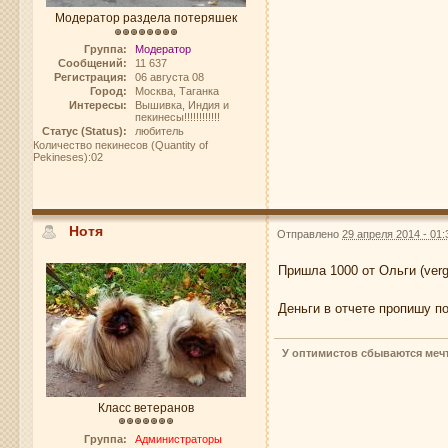
Модератор раздела потеряшек
Группа:
Модератор
Сообщений:
11 637
Регистрация:
06 августа 08
Город:
Москва, Таганка
Интересы:
Вышивка, Индия и
пекинесы!!!!!!!!!!!!
Статус (Status):
любитель
Количество пекинесов (Quantity of
Pekineses):02
Нотя
Отправлено
29 апреля 2014 - 01:
Пришла 1000 от Ольги (verg
Деньги в отчете пропишу п
У оптимистов сбываются мечт
Класс ветеранов
Группа:
Администраторы