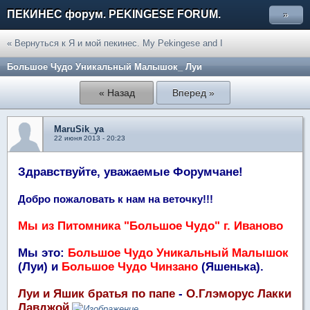
ПЕКИНЕС форум. PEKINGESE FORUM.
»
« Вернуться к Я и мой пекинес. My Pekingese and I
Большое Чудо Уникальный Малышок_ Луи
« Назад
Вперед »
MaruSik_ya
22 июня 2013 - 20:23
Здравствуйте, уважаемые Форумчане!
Добро пожаловать к нам на веточку!!!
Мы из Питомника "Большое Чудо" г. Иваново
Мы это:
Большое Чудо Уникальный Малышок
(Луи)
и
Большое Чудо Чинзано
(Яшенька).
Луи и Яшик братья по папе
-
О.
Глэморус Лакки
Лавджой