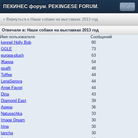
ПЕКИНЕС форум. PEKINGESE FORUM.
»
« Вернуться к Наши собаки на выставках 2013 год
Отвечали в: Наши собаки на выставках 2013 год
Имя пользователя
Сообщений
kennel Holly Bob
80
GGLE
73
europa-plush
63
Жанна
54
gsaffi
48
Toffee
44
LenaSerova
44
Ange Favori
44
Dina
43
Diamond East
39
Арина
36
Natusechka
33
Image Dream
30
Irina
30
tancha
30