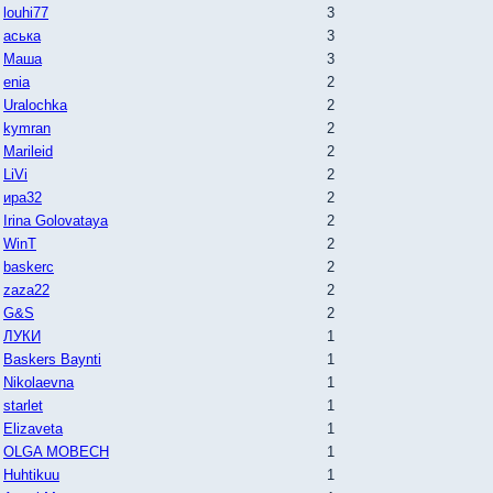
louhi77
3
аська
3
Маша
3
enia
2
Uralochka
2
kymran
2
Marileid
2
LiVi
2
ира32
2
Irina Golovataya
2
WinT
2
baskerc
2
zaza22
2
G&S
2
ЛУКИ
1
Baskers Baynti
1
Nikolaevna
1
starlet
1
Elizaveta
1
OLGA MOBECH
1
Huhtikuu
1