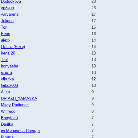
Dodookova
23
урбина
23
varvarensi
17
Juliana
17
Tori
16
Беня
16
alexx
14
Ольга (Бети)
14
irena 20
13
Trol
13
bonyasha
13
марта
13
vikufka
12
Giks2008
10
Alisa
9
URIAZH_YAMAYKA
9
Mirey Radiance
9
Wilfredo
8
Bonyfacu
7
Darilka
7
из Миничева Посада
7
Rimma
7