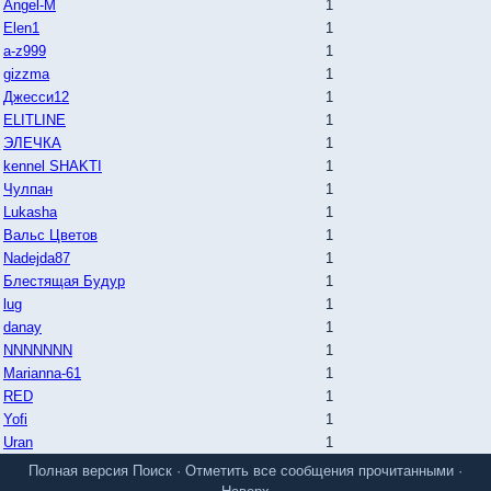
Angel-M
1
Elen1
1
a-z999
1
gizzma
1
Джесси12
1
ELITLINE
1
ЭЛЕЧКА
1
kennel SHAKTI
1
Чулпан
1
Lukasha
1
Вальс Цветов
1
Nadejda87
1
Блестящая Будур
1
lug
1
danay
1
NNNNNNN
1
Marianna-61
1
RED
1
Yofi
1
Uran
1
Полная версия
Поиск
·
Отметить все сообщения прочитанными
·