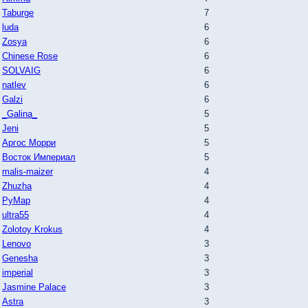
Taburge
7
luda
6
Zosya
6
Chinese Rose
6
SOLVAIG
6
natlev
6
Galzi
6
_Galina_
5
Jeni
5
Аргос Морри
5
Восток Империал
5
malis-maizer
4
Zhuzha
4
РуМар
4
ultra55
4
Zolotoy Krokus
4
Lenovo
3
Genesha
3
imperial
3
Jasmine Palace
3
Astra
3