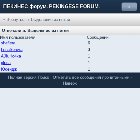
ПЕКИНЕС форум. PEKINGESE FORUM.
»
« Вернуться к Выделение из петли
Отвечали в: Выделение из петли
Имя пользователя
Сообщений
sheflera
6
LenaSerova
3
AJIuHo4ka
1
gloria
1
Юсейдж
1
Полная версия
Поиск
·
Отметить все сообщения прочитанными
·
Наверх