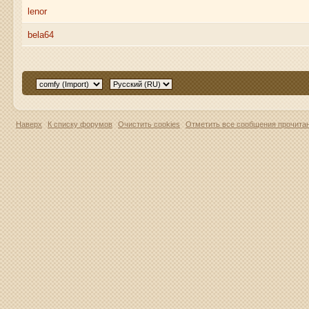
lenor
bela64
Наверх
К списку форумов
Очистить cookies
Отметить все сообщения прочит