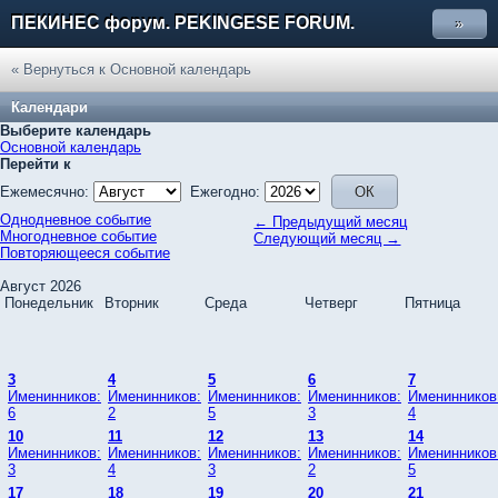
ПЕКИНЕС форум. PEKINGESE FORUM.
»
« Вернуться к Основной календарь
Календари
Выберите календарь
Основной календарь
Перейти к
Ежемесячно:
Ежегодно:
Однодневное событие
← Предыдущий месяц
Многодневное событие
Следующий месяц →
Повторяющееся событие
Август 2026
Понедельник
Вторник
Среда
Четверг
Пятница
3
4
5
6
7
Именинников:
Именинников:
Именинников:
Именинников:
Именинников
6
2
5
3
4
10
11
12
13
14
Именинников:
Именинников:
Именинников:
Именинников:
Именинников
3
4
3
2
5
17
18
19
20
21