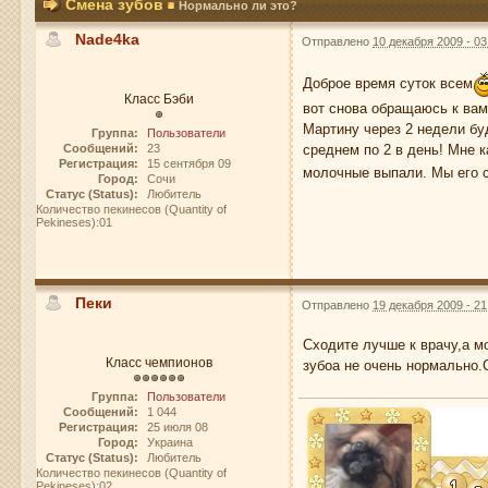
Смена зубов
Нормально ли это?
Nade4ka
Отправлено
10 декабря 2009 - 03
Доброе время суток всем
Класс Бэби
вот снова обращаюсь к вам
Мартину через 2 недели бу
Группа:
Пользователи
Сообщений:
23
среднем по 2 в день! Мне к
Регистрация:
15 сентября 09
молочные выпали. Мы его 
Город:
Сочи
Статус (Status):
Любитель
Количество пекинесов (Quantity of
Pekineses):01
Пеки
Отправлено
19 декабря 2009 - 21
Сходите лучше к врачу,а м
Класс чемпионов
зубоа не очень нормально.
Группа:
Пользователи
Сообщений:
1 044
Регистрация:
25 июля 08
Город:
Украина
Статус (Status):
Любитель
Количество пекинесов (Quantity of
Pekineses):02