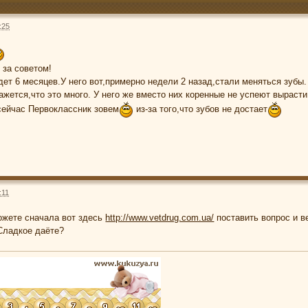
:25
 за советом!
дет 6 месяцев.У него вот,примерно недели 2 назад,стали меняться зубы.
ажется,что это много. У него же вместо них коренные не успеют выраст
сейчас Первоклассник зовем
из-за того,что зубов не достает
:11
ожете сначала вот здесь
http://www.vetdrug.com.ua/
поставить вопрос и в
Сладкое даёте?