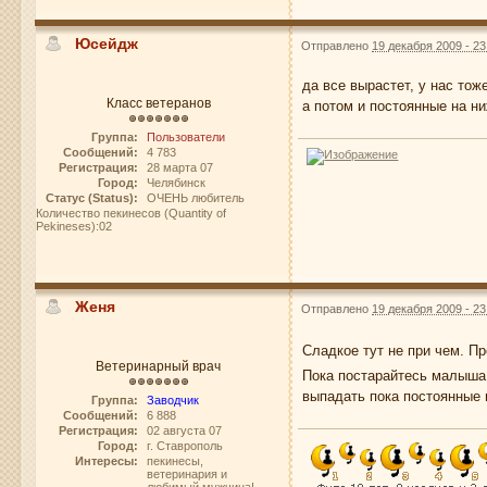
Юсейдж
Отправлено
19 декабря 2009 - 23
да все вырастет, у нас то
Класс ветеранов
а потом и постоянные на н
Группа:
Пользователи
Сообщений:
4 783
Регистрация:
28 марта 07
Город:
Челябинск
Статус (Status):
ОЧЕНЬ любитель
Количество пекинесов (Quantity of
Pekineses):02
Женя
Отправлено
19 декабря 2009 - 23
Сладкое тут не при чем. П
Ветеринарный врач
Пока постарайтесь малыша 
выпадать пока постоянные 
Группа:
Заводчик
Сообщений:
6 888
Регистрация:
02 августа 07
Город:
г. Ставрополь
Интересы:
пекинесы,
ветеринария и