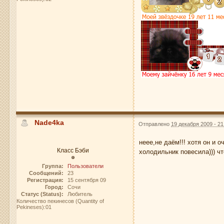
Nade4ka
Отправлено
19 декабря 2009 - 21
неее,не даём!!! хотя он и 
Класс Бэби
холодильник повесила))) ч
Группа:
Пользователи
Сообщений:
23
Регистрация:
15 сентября 09
Город:
Сочи
Статус (Status):
Любитель
Количество пекинесов (Quantity of
Pekineses):01