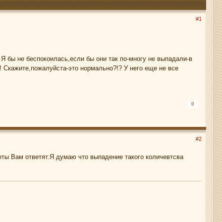
#1
 Я бы не беспокоилась,если бы они так по-многу не выпадали-в
и! Скажите,пожалуйста-это нормально?!? У него еще не все
0
#2
еты Вам ответят.Я думаю что выпадение такого количевтсва