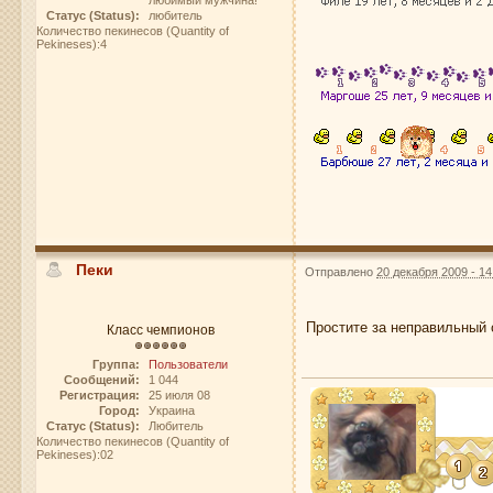
любимый мужчина!
Статус (Status):
любитель
Количество пекинесов (Quantity of
Pekineses):4
Пеки
Отправлено
20 декабря 2009 - 14
Простите за неправильный 
Класс чемпионов
Группа:
Пользователи
Сообщений:
1 044
Регистрация:
25 июля 08
Город:
Украина
Статус (Status):
Любитель
Количество пекинесов (Quantity of
Pekineses):02