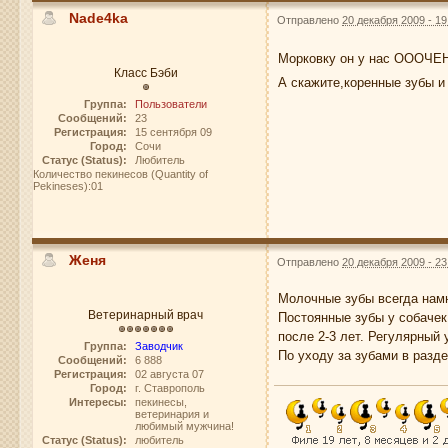
Nade4ka
Отправлено
20 декабря 2009 - 19
Морковку он у нас ОООЧЕ
Класс Бэби
А скажите,коренные зубы 
Группа:
Пользователи
Сообщений:
23
Регистрация:
15 сентября 09
Город:
Сочи
Статус (Status):
Любитель
Количество пекинесов (Quantity of
Pekineses):01
Женя
Отправлено
20 декабря 2009 - 23
Молочные зубы всегда намн
Ветеринарный врач
Постоянные зубы у собачек 
после 2-3 лет. Регулярный
Группа:
Заводчик
По уходу за зубами в разд
Сообщений:
6 888
Регистрация:
02 августа 07
Город:
г. Ставрополь
Интересы:
пекинесы,
ветеринария и
любимый мужчина!
Статус (Status):
любитель