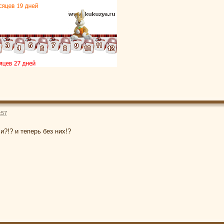
:57
и?!? и теперь без них!?