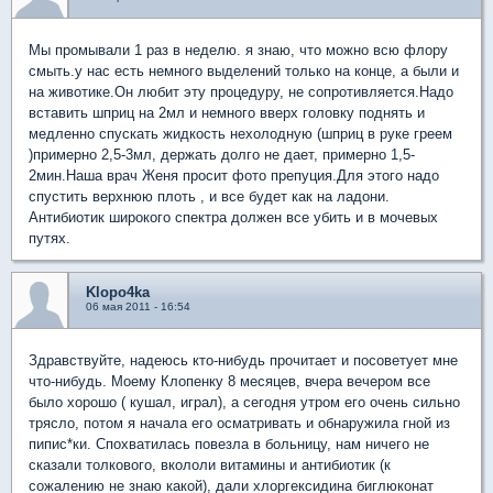
Мы промывали 1 раз в неделю. я знаю, что можно всю флору
смыть.у нас есть немного выделений только на конце, а были и
на животике.Он любит эту процедуру, не сопротивляется.Надо
вставить шприц на 2мл и немного вверх головку поднять и
медленно спускать жидкость нехолодную (шприц в руке греем
)примерно 2,5-3мл, держать долго не дает, примерно 1,5-
2мин.Наша врач Женя просит фото препуция.Для этого надо
спустить верхнюю плоть , и все будет как на ладони.
Антибиотик широкого спектра должен все убить и в мочевых
путях.
Klopo4ka
06 мая 2011 - 16:54
Здравствуйте, надеюсь кто-нибудь прочитает и посоветует мне
что-нибудь. Моему Клопенку 8 месяцев, вчера вечером все
было хорошо ( кушал, играл), а сегодня утром его очень сильно
трясло, потом я начала его осматривать и обнаружила гной из
пипис*ки. Спохватилась повезла в больницу, нам ничего не
сказали толкового, вкололи витамины и антибиотик (к
сожалению не знаю какой), дали хлоргексидина биглюконат