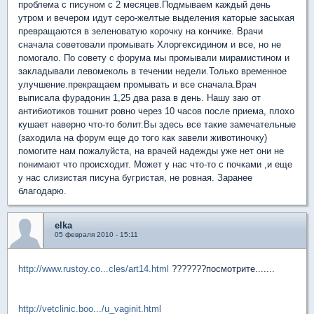
проблема с писуном с 2 месяцев.Подмываем каждый день
утром и вечером идут серо-желтые выделения каторые засыхая
превращаются в зеленоватую корочку на кончике. Врачи
сначала советовали промывать Хлоргексидином и все, но не
помогало. По совету с форума мы промывали мирамистином и
закладывали левомеколь в течении недели.Только временное
улучшение.прекращаем промывать и все сначала.Врач
выписала фурадонин 1,25 два раза в день. Нашу заю от
антибиотиков тошнит ровно через 10 часов после приема, плохо
кушает наверно что-то болит.Вы здесь все такие замечательные
(заходила на форум еще до того как завели животиночку)
помогите нам пожалуйста, на врачей надежды уже нет они не
понимают что происходит. Может у нас что-то с почками ,и еще
у нас слизистая писуна бугристая, не ровная. Заранее
благодарю.
elka
05 февраля 2010 - 15:11
http://www.rustoy.co...cles/art14.html
???????посмотрите.......
http://vetclinic.boo.../u_vaginit.html