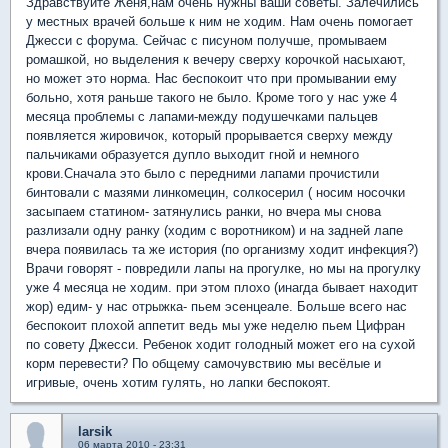
Здравствуйте Женя,нам очень нужны ваши советы. Залечились
у местных врачей больше к ним не ходим. Нам очень помогает
Джесси с форума. Сейчас с писуном получше, промываем
ромашкой, но выделения к вечеру сверху корочкой насыхают,
но может это норма. Нас беспокоит что при промывании ему
больно, хотя раньше такого не было. Кроме того у нас уже 4
месяца проблемы с лапами-между подушечками пальцев
появляется жировичок, который прорывается сверху между
пальчиками образуется дупло выходит гной и немного
крови.Сначала это было с передними лапами прочистили
бинтовали с мазями линкомецин, солкосерил ( носим носочки
засыпаем статином- затянулись ранки, но вчера мы снова
разлизали одну ранку (ходим с воротником) и на задней лапе
вчера появилась та же история (по организму ходит инфекция?)
Врачи говорят - повредили лапы на прогулке, но мы на прогулку
уже 4 месяца не ходим. при этом плохо (инагда бывает находит
жор) едим- у нас отрыжка- пьем эсенцеале. Больше всего нас
беспокоит плохой аппетит ведь мы уже неделю пьем Цифран
по совету Джесси. Ребенок ходит голодный может его на сухой
корм перевести? По общему самочувствию мы весёлые и
игривые, очень хотим гулять, но лапки беспокоят.
larsik
06 марта 2010 - 23:31