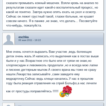
сказали промывать кожный мешочек. Взяли кровь на анализ по
результатам сказали идет какой-о воспалительный процесс, но
какой не понятно. Завтра нужно опять ехать на укол и осмотр.
Сейчас он лежит грустный такой, глазки больные, не кушает
совсем ничего. Я в панике ,не знаю, что делать... Посоветуйте
что-нибудь, пожалуйста.
eschka
06 мая 2011 - 19:22
Мне очень хочется выразить Вам участие ,ведь болеющих
деток очень жаль.И написать,что выделения как в постах выше
были и у нас.Возрастное это было или от грязи не знаю,но
хлоргексидин и левомеколь проделали ,но и всегда мою лапки
и писюню дегтярным мылом.А своего врача мы тоже не сразу
нашли.Лекарства записывайте ,сами заведите ему
медкарточку.Сейчас ведь клещи начались.У нас в прошлом
году была реакция отравления на спрей Больфо,а нас лечили
как от простуды.поправляйтесь !!!!!!