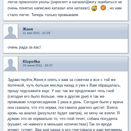
легче прокололи уколы (энросепт и катазал)(могу ошибаться не
очень понятно написано катазал или натазал)
, но нам
стало легче. Теперь только промываем.
Женя
11 мая 2011 - 21:28
очень рада за вас!
Klopo4ka
10 июня 2011 - 16:37
Здравствуйте,Женя,я опять к вам за советом и все с той же
болячкой, чуть больше месяца назад я уже к Вам обращалась,
прошу подскажите еще. У нас так же продолжает течь гной
(сегодня его было больше, чем в другие дни) я так же
промываю хлоргексидином 2 раза в день. Сегодня были у врача
она сказала, что это норма, поставила диагноз цистит. Взяла
кровь на анализ (результат будет завтра), но мочу не взяли. Я
думаю это не нормально то, что гной течет, собака похудела
(кушает, но намного в меньших количествах).Так он вроде
играет, гуляет. Два дня назад я его глистовала и даю витамины