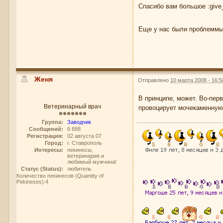
Спасибо вам большое :give
Еще у нас были проблеммы 
Женя
Отправлено
10 марта 2008 - 16:5
В принципе, может. Во-пер
Ветеринарный врач
провоцирует мочекаменную 
Группа:
Заводчик
Сообщений:
6 888
Регистрация:
02 августа 07
Город:
г. Ставрополь
Интересы:
пекинесы,
ветеринария и
любимый мужчина!
Статус (Status):
любитель
Количество пекинесов (Quantity of
Pekineses):4