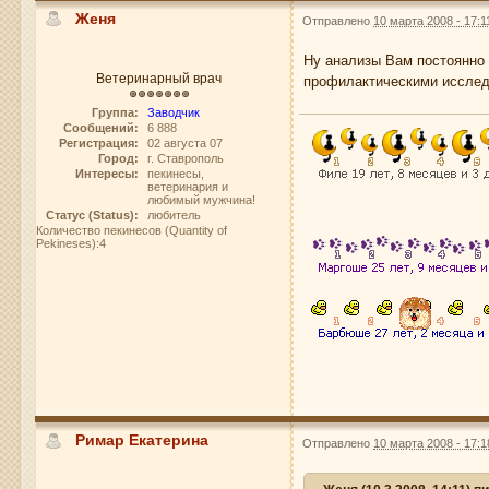
Женя
Отправлено
10 марта 2008 - 17:1
Ну анализы Вам постоянно 
Ветеринарный врач
профилактическими исследо
Группа:
Заводчик
Сообщений:
6 888
Регистрация:
02 августа 07
Город:
г. Ставрополь
Интересы:
пекинесы,
ветеринария и
любимый мужчина!
Статус (Status):
любитель
Количество пекинесов (Quantity of
Pekineses):4
Римар Екатерина
Отправлено
10 марта 2008 - 17:1