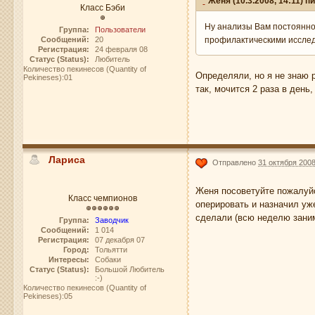
Женя (10.3.2008, 14:11) п
Класс Бэби
Ну анализы Вам постоянно 
Группа:
Пользователи
Сообщений:
20
профилактическими исслед
Регистрация:
24 февраля 08
Статус (Status):
Любитель
Количество пекинесов (Quantity of
Определяли, но я не знаю 
Pekineses):01
так, мочится 2 раза в день,
Лариса
Отправлено
31 октября 2008
Женя посоветуйте пожалуйс
Класс чемпионов
оперировать и назначил уж
сделали (всю неделю занима
Группа:
Заводчик
Сообщений:
1 014
Регистрация:
07 декабря 07
Город:
Тольятти
Интересы:
Собаки
Статус (Status):
Большой Любитель
:-)
Количество пекинесов (Quantity of
Pekineses):05