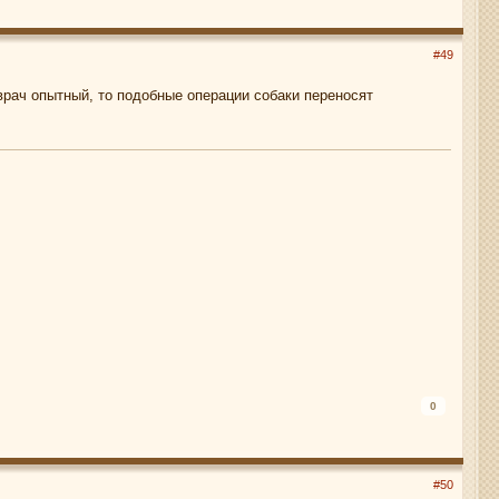
#49
врач опытный, то подобные операции собаки переносят
0
#50