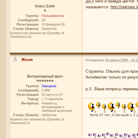
Да,у него и правда цистит.
Класс Бэби
называются.
http://pekines.
Группа:
Пользователи
Сообщений:
20
Регистрация:
24 февраля 08
Статус (Status):
Любитель
Количество пекинесов (Quantity of
Pekineses):01
Женя
Отправлено
10 марта 2008 - 16:1
Струвиты. Обычно для прои
Ветеринарный врач
Антибиотик только по резу
Группа:
Заводчик
p.S. Ваши вопросы переме
Сообщений:
6 888
Регистрация:
02 августа 07
Город:
г. Ставрополь
Интересы:
пекинесы,
ветеринария и
любимый мужчина!
Статус (Status):
любитель
Количество пекинесов (Quantity of
Pekineses):4