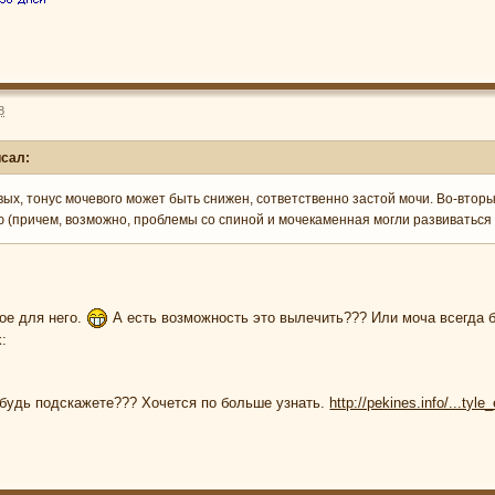
8
исал:
вых, тонус мочевого может быть снижен, сответственно застой мочи. Во-вто
 (причем, возможно, проблемы со спиной и мочекаменная могли развиваться
ое для него.
А есть возможность это вылечить??? Или моча всегда б
k:
ибудь подскажете??? Хочется по больше узнать.
http://pekines.info/...tyl