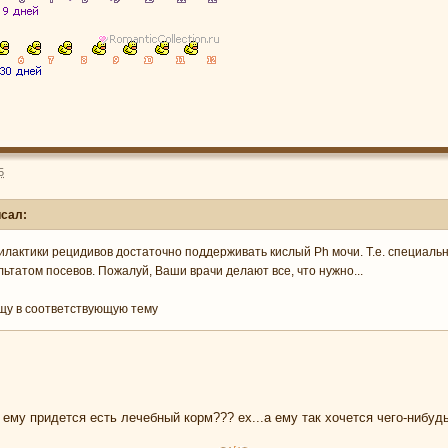
5
исал:
лактики рецидивов достаточно поддерживать кислый Ph мочи. Т.е. специальны
льтатом посевов. Пожалуй, Ваши врачи делают все, что нужно...
щу в соответствующую тему
ему придется есть лечебный корм??? ех...а ему так хочется чего-нибудь