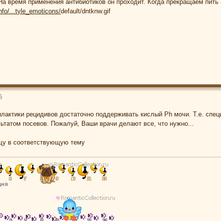
 На время применения антибиотиков он проходит. Когда прекращаем пить 
info/...tyle_emoticons/
default/dntknw.gif
5
лактики рецидивов достаточно поддерживать кислый Ph мочи. Т.е. специ
льтатом посевов. Пожалуй, Ваши врачи делают все, что нужно...
щу в соответствующую тему