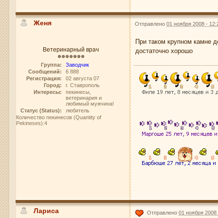
Женя
Отправлено
01 ноября 2008 - 12:
При таком крупном камне д
Ветеринарный врач
достаточно хорошо
Группа:
Заводчик
Сообщений:
6 888
Регистрация:
02 августа 07
Город:
г. Ставрополь
Интересы:
пекинесы,
ветеринария и
любимый мужчина!
Статус (Status):
любитель
Количество пекинесов (Quantity of
Pekineses):4
Лариса
Отправлено
01 ноября 2008 