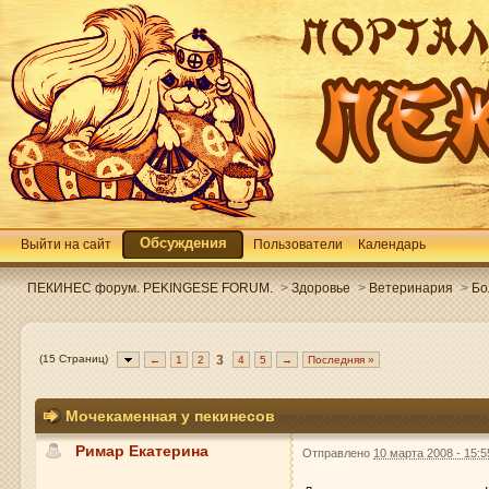
Обсуждения
Выйти на сайт
Пользователи
Календарь
ПЕКИНЕС форум. PEKINGESE FORUM.
>
Здоровье
>
Ветеринария
>
Бо
(15 Страниц)
3
←
1
2
4
5
→
Последняя »
Мочекаменная у пекинесов
Римар Екатерина
Отправлено
10 марта 2008 - 15:5