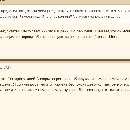
исал:
придется каждые три месяца сдавать. А вот насчет лекарств... Может быть с
ованиями. Рн мочи какая? не определяли? Мочится сколько раз в день?
результаты. Мы гуляем 2-3 раза в день. Но периодами бывает,что он мо
 а видимо в период обострения цистита(тили как это) 4 раза. :blink:
 - 19:15
та. Сегодня у моей Авроры на рентгене обнаружили камень в мочевом п
е день. Я сомневаюсь, но этот камень беспокоит девочку: частое моче
лись) и вот в итоге камень в моч. пузыре. Вет. сказал, что только опер