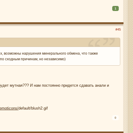
1
#45
рых, возможны нарушения минерального обмена, что также
 по сходным причинам, но независимо)
удет мутная??? И нам постоянно придется сдавать анали и
e_emoticons/
default/blush2.gif
0