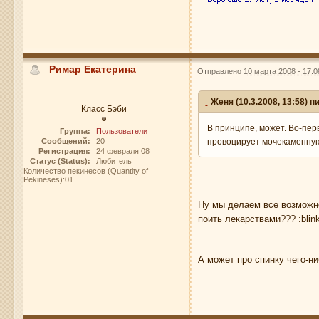
Римар Екатерина
Отправлено
10 марта 2008 - 17:0
Женя (10.3.2008, 13:58) п
Класс Бэби
В принципе, может. Во-пер
Группа:
Пользователи
Сообщений:
20
провоцирует мочекаменную
Регистрация:
24 февраля 08
Статус (Status):
Любитель
Количество пекинесов (Quantity of
Pekineses):01
Ну мы делаем все возможн
поить лекарствами??? :blin
А может про спинку чего-н