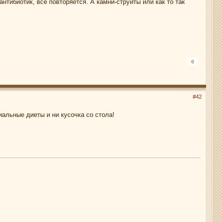
антибиотик, все повторяется. А камни-струиты или как то так
0
#42
альные диеты и ни кусочка со стола!