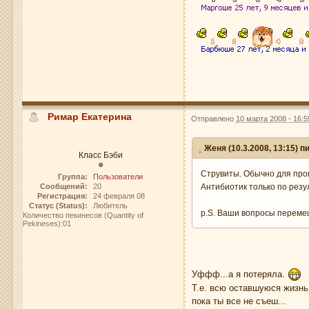
Римар Екатерина
Отправлено
10 марта 2008 - 16:5
Женя (10.3.2008, 13:15) п
Класс Бэби
Струвиты. Обычно для прои
Группа:
Пользователи
Сообщений:
20
Антибиотик только по резу
Регистрация:
24 февраля 08
Статус (Status):
Любитель
p.S. Ваши вопросы переме
Количество пекинесов (Quantity of
Pekineses):01
Уффф...а я потеряла.
Т.е. всю оставшуюся жизнь 
пока ты все не съеш...