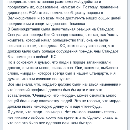
продвигать ответственное размножение/судейство и
продолжать их, образование, написал он. Поэтому, правление
директоров PCA готовы помочь сообществу породы в
Великобритании и во всем мире достигнуть наших общих целей
продвижении и защиты здорового Пекинеса
В Великобритании была значительная реакция на Стандарт.
Специалист породы Лиз Станнард сказала, что так, как ‘часть
комитета, который начал большинство this’, она не была
несчастна о том, что сделал KC, хотя она чувствовала, что
должно было быть больше обсуждения прежде, чем Стандарт
был помещен в вебсайт KC.
Но в основном я думаю, что люди в породе запаниковали
далеко, слишком много, сказала она. Они, кажется, выбирают
слово, «морда», которое всегда был в нашем Стандарте, и я
думаю, что они излишне волнуются.
Все мы знали, что, когда-то должно были начаться изменения и
что ‘плоский профиль’ должен был бы идти и кое-что
вставленное. ‘Очевидно, что «морда», может означать много
вещей большому количеству людей. Это не говорит, что морда
должна иметь некоторую длину или еще что-нибудь.
Я думаю, что люди - паникеры. Нет смысла начинать теперь -
нет никакого выбора, кроме как принять это. Однако, сказала,
что все это было все сделано слишком быстро.