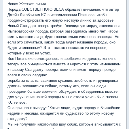
Новая Жесткая линия
Порода СОБСТВЕННОГО ВЕСА обращает внимание, что автор
Джейн Ли обвинял KC в использовании Пекинеса, чтобы
продемонстрировать его новую жесткую линию за здоровье.
Новый Стандарт теперь требует ‘очевидную морду, сказала она.
Императорская порода, которая разводилась много лет, чтобы
иметь плоское лицо, будет значительно изменена навсегда. Но
если это случаться, каким тогда будет название породы, оно
будет измененным? Это - только несколько из вопросов,
которые у всех на устах.
Все Пекинские селекционеры и воображение должны конечно
теперь все объединиться вместе и бороться с этим изменением
к нашему Стандарту породы, если они имеют породу прежде
всего в своих сердцах.
Борьба за власть, взаимное кусание, злобность и группировки
должны закончиться сейчас, потому что, если бы люди
проводили больше времени, обсуждая, и объединяясь вместе
для улучшения нашей породы мы не столкнулись бы с гневом
KC теперь.
Она пришла к выводу: "Какие люди, судят породу в ближайшие
недели и месяцы, ожидается ли судейство по этому новому
стандарту?
Мы не получили какого-либо шоу собак, которые вписываются с