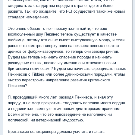
следовать за стандартом породы в стране, где это было
развито. Так что ожидайте, что FCI осуществит такой же новый
стандарт немедленно.
Это очень сбивает с ног- проснуться и найти, что ваш
возлюбленный шоу Пекинес теперь существует в качестве
любимца, потому что он не имеет выступающую морду, и если
раньше ты смотрел сверху вниз на некачественных носатых
щенков от фабрик-заводчиков, то теперь они звезды рингов.
Будем мы теперь начинать спасение породы и начинать
разведение от них, поскольку именно они отвечают новым
британским пекинесам ? Будем мы начинать скрещивать наших
Пекинесов с Tibbies или более длинноносыми породами, чтобы
быстро перестроить направление развития британского
Пекинеса?
Я, проводивший много лет, разводя Пекинеса, и зная эту
породу, я не могу прекратить следовать велению моего сердца
и подчиниться вслепую этим новым диктаторским правилам.
Всеми отмечено, что это нововведение не наполнено ни
логической, ни ветеринарной мудростью.
Британские селекционеры должны усилить и начать