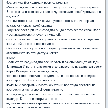
бедная хозяйка ходила и всем остальным
объясняла,что она не виновата,что у них всегда такая стрижка.
В тот раз на выставке мы все почувствовали себя "братьями по
оружию".
Организаторы выставки были в ужасе - это была их первая
выставка и сразу такой скандал.
Родригес после ринга сказал,что он до этого всегда спрашивал
у организаторов,как судить пуделей,
спросил и на этот раз,но организаторами оказались владельцы
спаниелей и просто не поняли его.
Он спросил,что судить по стандарту или как,естественно ему
ответили,что по стандарту,а как же
иначе.
Если кто-то подумал,что все на этом и закончилось,то отнюдь.
Благодаря И-нету эта история стала известна пуделистам всего
мира.Обсуждали как жить дальше,
большинство говорило,что сделать ничего нельзя и придется
перестригать.Некоторые просили
поменьше говорить и писать об этом и все тогда постепенно
вернется на круги своя.Почти никто не
верил,что удастся внести изменения в только что принятый
стандарт.Кто-то перестриг,а кто-то стал
ездить на выставки заранее уточняя или у организаторов или у
судьи каким будет судейство.