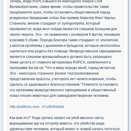
Теперь, когда RSPCA вышел из ежегодного показа Cruft
Великобритании, самое время, чтобы правительство также
предприняло шаги, чтобы остановить общественный парад
рожденных бридерами собак. Как пример Кавалер-Кинг Чарльз
Спаниэль: многие страдают от syringomyelia, который
проявляется, когда мозг собаки является слишком большим для
своего черепа. Это - по сравнению с размером 9 футов, пихавших
в размер 5 обуви. Порода Боксера также страдают от эпилепсии,
у мопсов проблемы с дыханием и бульдогов, которые неспособны
сцепиться или родить без помощи. Межродственное скрещивание
является слишком чрезвычайным и должно быть запрещено.
Ниже цитата от главного ветеринара RSPCA, заявленного в
программе Би-би-си: "Что я вижу передо мной, парад мутантов.
Это - некоторое странное, резкое театрализованное
представление красоты, у которого нет ничего искренне, чтобы
сделать со здоровьем и благосостоянием." Помогите остановить
эту программу межродственного скрещивания и общественный
показ плохих животных для самоудовлетворения человека.
http://petitions.num.../Crufts/#detail
Как вам это? Тогда срочно запрет на убой мясного скота,
выращивание кур на потребу живота- это убийство ради
удовольствия человека, который может и травой начать питаться,