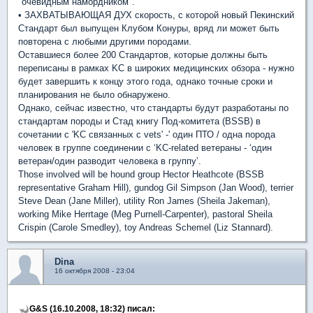
"очевидным намордником".
• ЗАХВАТЫВАЮЩАЯ ДУХ скорость, с которой новый Пекинский
Стандарт был выпущен Клубом Конуры, вряд ли может быть
повторена с любыми другими породами.
Оставшиеся более 200 Стандартов, которые должны быть
переписаны в рамках KC в широких медицинских обзора - нужно
будет завершить к концу этого года, однако точные сроки и
планирования не было обнаружено.
Однако, сейчас известно, что стандарты будут разработаны по
стандартам породы и Стад книгу Под-комитета (BSSB) в
сочетании с 'KC связанных с vets' -' один ПТО / одна порода
человек в группе соединении с ‘KC-related ветераны - ‘один
ветеран/один разводит человека в группу’.
Those involved will be hound group Hector Heathcote (BSSB
representative Graham Hill), gundog Gil Simpson (Jan Wood), terrier
Steve Dean (Jane Miller), utility Ron James (Sheila Jakeman),
working Mike Herrtage (Meg Purnell-Carpenter), pastoral Sheila
Crispin (Carole Smedley), toy Andreas Schemel (Liz Stannard).
Dina
16 октября 2008 - 23:04
G&S (16.10.2008, 18:32) писал: