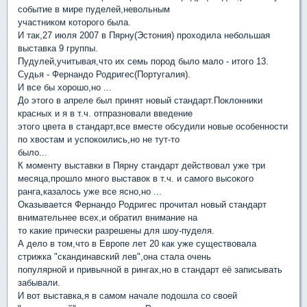
событие в мире пуделей,невольным
участником которого была.
И так,27 июля 2007 в Пярну(Эстония) проходила небольшая
выставка 9 группы.
Пудулей,учитывая,что их семь пород было мало - итого 13.
Судья - Фернандо Родригес(Португалия).
И все бы хорошо,но ...
До этого в апреле был принят новый стандарт.Поклонники
красных и я в т.ч. отпразновали введение
этого цвета в стандарт,все вместе обсудили новые особенности
по хвостам и успокоились,но не тут-то
было...
К моменту выставки в Пярну стандарт действовал уже три
месяца,прошло много выставок в т.ч. и самого высокого
ранга,казалось уже все ясно,но ...
Оказывается Фернандо Родригес прочитал новый стандарт
внимательнее всех,и обратил внимание на
то какие прически разрешены для шоу-пуделя.
А дело в том,что в Европе лет 20 как уже существовала
стрижка "скандинавский лев",она стала очень
популярной и привычной в рингах,но в стандарт её записывать
забывали.
И вот выставка,я в самом начале подошла со своей