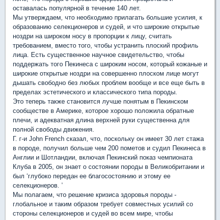
оставалась популярной в течение 140 лет.
Мы утверждаем, что необходимо прилагать большие усилия, к
образованию селекционеров и судей, и что широкие открытые
ноздри на широком носу в пропорции к лицу, считать
требованием, вместо того, чтобы устранить плоский профиль
лица. Есть существенное научное свидетельство, чтобы
поддержать того Пекинеса с широким носом, который кожаные и
широкие открытые ноздри на совершенно плоском лице могут
дышать свободно без любых проблем вообще и все еще быть в
пределах эстетического и классического типа породы.
Это теперь также становится лучше понятым в Пекинском
сообществе в Америке, которое хорошо положила обратные
плечи, и адекватная длина верхней руки существенна для
полной свободы движения.
Г. г-и John French сказал, что, поскольку он имеет 30 лет стажа
в породе, получил больше чем 200 пометов и судил Пекинеса в
Англии и Шотландии, включая Пекинский показ чемпионата
Клуба в 2005, он знает о состоянии породы в Великобритании и
был ‘глубоко передан ее благосостоянию и этому ее
селекционеров. ’
Мы полагаем, что решение кризиса здоровья породы -
глобальное и таким образом требует совместных усилий со
стороны селекционеров и судей во всем мире, чтобы