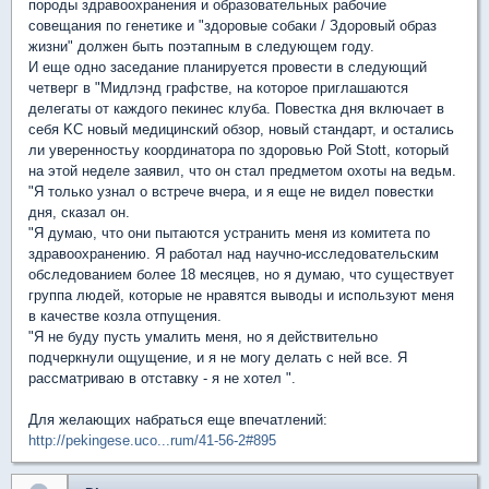
породы здравоохранения и образовательных рабочие
совещания по генетике и "здоровые собаки / Здоровый образ
жизни" должен быть поэтапным в следующем году.
И еще одно заседание планируется провести в следующий
четверг в "Мидлэнд графстве, на которое приглашаются
делегаты от каждого пекинес клуба. Повестка дня включает в
себя KC новый медицинский обзор, новый стандарт, и остались
ли уверенностьу координатора по здоровью Рой Stott, который
на этой неделе заявил, что он стал предметом охоты на ведьм.
"Я только узнал о встрече вчера, и я еще не видел повестки
дня, сказал он.
"Я думаю, что они пытаются устранить меня из комитета по
здравоохранению. Я работал над научно-исследовательским
обследованием более 18 месяцев, но я думаю, что существует
группа людей, которые не нравятся выводы и используют меня
в качестве козла отпущения.
"Я не буду пусть умалить меня, но я действительно
подчеркнули ощущение, и я не могу делать с ней все. Я
рассматриваю в отставку - я не хотел ".
Для желающих набраться еще впечатлений:
http://pekingese.uco...rum/41-56-2#895