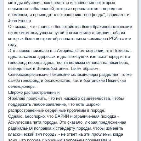
методы обучения, как средство искоренения некоторых
серьезных заболеваний, которые проявляются в породе со
временем, и проиводят к сокращению генофонда", написал г-и
John French
Он сказал, что главные беспокойства были брахицефалическим
синдромом воздушных путей и ограничили движения, оба из
которых были центром образовательных семинаров PCA в этом
году.
Это широко признано в в Американском сознании, что Пекинес -
одна из самых здоровых и долгоживущих изо всех пород и что
генофонд породы здесь, почти целиком основан на пекинесах,
выведенных в Великобритании. Таким образом,
Североамериканские Пекинские селекционеры разделяют то же
самой генофонд и беспокойство, как и британские Пекинские
селекционеры.
Широко распространенный
Я желаю прояснить, что нет никакого свидетельства, чтобы
поддержать любое заявление, что есть широко
распространенные сердечные проблемы в породе.
Однако, бесспорно, что БАРИИ и ограниченная походка -
Ахиллесова пята породы. Это сказало, любая предложенная
радикальная поправка к стандарту породы, чтобы изменить
классический тип породы - не ответ на эти проблемы, когда
ясно, что порода с хорошим здоровьем процветала и