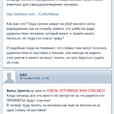
животных для самоудовлетворения человека.
http://petitions.num.../Crufts/#detail
Как вам это? Тогда срочно запрет на убой масного скота,
выращивание кур на потребу живота- это убийство ради
удовольствия человека, который может и травой начать
питаться, но тогда кто спасет траву?
И подобные люди не понимают, что собаки тоже могут получать
удовольствие от выставок и показов, они никогда не видели
этих рингов и ничего не могут понять, но зато беруться судить
об этом.
G&S
16 октября 2008 - 17:35
Вальс Цветов
,ну просто
ОЧЕНЬ ОГРОМНОЕ ВАМ СПАСИБО!
Когда читаешь все это,просто не смотря ни на что,верится,что
ПЕКИНЕСЫ будут спасены!
В четверг буду болеть за англичан,как ещё не болела ни за
одну собаку на выставке!