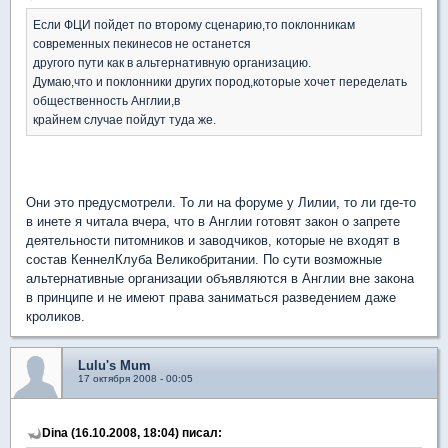
Если ФЦИ пойдет по второму сценарию,то поклонникам
современных пекинесов не останется
другого пути как в альтернативную организацию.
Думаю,что и поклонники других пород,которые хочет переделать
общественность Англии,в
крайнем случае пойдут туда же.
Они это предусмотрели. То ли на форуме у Лилии, то ли где-то
в инете я читала вчера, что в Англии готовят закон о запрете
деятельности питомников и заводчиков, которые не входят в
состав КеннелКлуба Великобритании. По сути возможные
альтернативные организации объявляются в Англии вне закона
в принципе и не имеют права заниматься разведением даже
кроликов.
Lulu's Mum
17 октября 2008 - 00:05
Dina (16.10.2008, 18:04) писал: