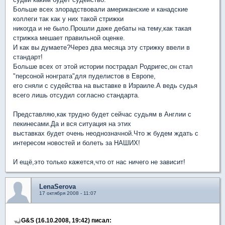
Больше всех злорадствовали американские и канадские
коллеги так как у них такой стрижки
никогда и не было.Прошли даже дебаты на тему,как такая
стрижка мешает правильной оценке.
И как вы думаете?Через два месяца эту стрижку ввели в
стандарт!
Больше всех от этой истории пострадал Родригес,он стал
"персоной нонграта"для пуделистов в Европе,
его сняли с судейства на выставке в Израиле.А ведь судья
всего лишь отсудил согласно стандарта.
Представляю,как трудно будет сейчас судьям в Англии с
пекинесами.Да и вся ситуация на этих
выставках будет очень неоднозначной.Что ж будем ждать с
интересом новостей и болеть за НАШИХ!
И ещё,это только кажется,что от нас ничего не зависит!
LenaSerova
17 октября 2008 - 11:07
G&S (16.10.2008, 19:42) писал: