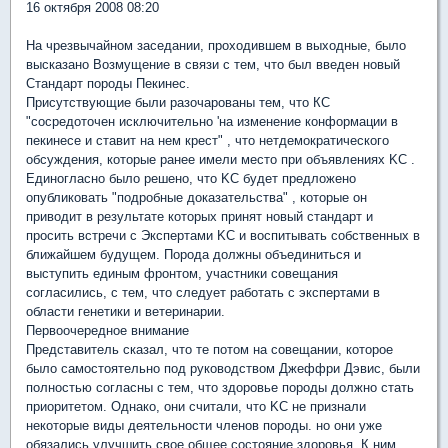
16 октября 2008 08:20
На чрезвычайном заседании, проходившем в выходные, было
высказано Возмущение в связи с тем, что был введен новый
Стандарт породы Пекинес.
Присутствующие были разочарованы тем, что КС
"сосредоточен исключительно 'на изменение конформации в
пекинесе и ставит на нем крест" , что нетдемократического
обсуждения, которые ранее имели место при объявлениях KC .
Единогласно было решено, что KC будет предложено
опубликовать "подробные доказательства" , которые он
приводит в результате которых принят новый стандарт и
просить встречи с Экспертами KC и воспитывать собственных в
ближайшем будущем. Порода должны объединиться и
выступить единым фронтом, участники совещания
согласились, с тем, что следует работать с экспертами в
области генетики и ветеринарии.
Первоочередное внимание
Представитель сказал, что те потом на совещании, которое
было самостоятельно под руководством Джеффри Дэвис, были
полностью согласны с тем, что здоровье породы должно стать
приоритетом. Однако, они считали, что KC не признали
некоторые виды деятельности членов породы. но они уже
обязались улучшить свое общее состояние здоровья. К ним