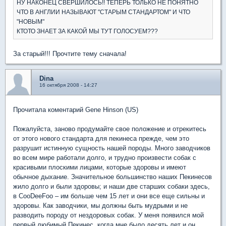
НУ НАКОНЕЦ СВЕРШИЛОСЬ!! ТЕПЕРЬ ТОЛЬКО НЕ ПОНЯТНО
ЧТО В АНГЛИИ НАЗЫВАЮТ "СТАРЫМ СТАНДАРТОМ" И ЧТО
"НОВЫМ"
КТОТО ЗНАЕТ ЗА КАКОЙ МЫ ТУТ ГОЛОСУЕМ???
За старый!!! Прочтите тему сначала!
Dina
16 октября 2008 - 14:27
Прочитала коментарий Gene Hinson (US)
Пожалуйста, заново продумайте свое положение и отрекитесь
от этого нового стандарта для пекинеса прежде, чем это
разрушит истинную сущность нашей породы. Много заводчиков
во всем мире работали долго, и трудно произвести собак с
красивыми плоскими лицами, которые здоровы и имеют
обычное дыхание. Значительное большинство наших Пекинесов
жило долго и были здоровы; и наши две старших собаки здесь,
в CooDeeFoo – им больше чем 15 лет и они все еще сильны и
здоровы. Как заводчики, мы должны быть мудрыми и не
разводить породу от нездоровых собак. У меня появился мой
первый любимый Пекинес, когда мне было десять лет и он