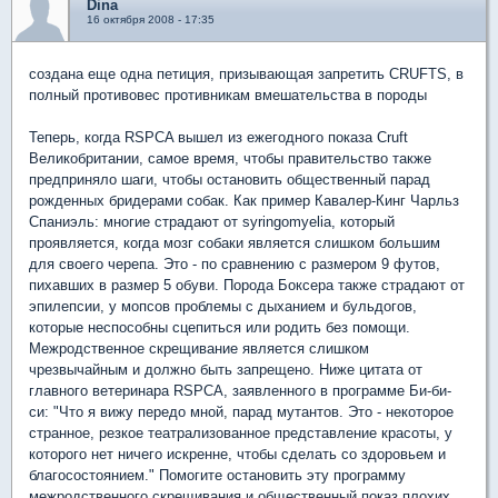
Dina
16 октября 2008 - 17:35
создана еще одна петиция, призывающая запретить CRUFTS, в
полный противовес противникам вмешательства в породы
Теперь, когда RSPCA вышел из ежегодного показа Cruft
Великобритании, самое время, чтобы правительство также
предприняло шаги, чтобы остановить общественный парад
рожденных бридерами собак. Как пример Кавалер-Кинг Чарльз
Спаниэль: многие страдают от syringomyelia, который
проявляется, когда мозг собаки является слишком большим
для своего черепа. Это - по сравнению с размером 9 футов,
пихавших в размер 5 обуви. Порода Боксера также страдают от
эпилепсии, у мопсов проблемы с дыханием и бульдогов,
которые неспособны сцепиться или родить без помощи.
Межродственное скрещивание является слишком
чрезвычайным и должно быть запрещено. Ниже цитата от
главного ветеринара RSPCA, заявленного в программе Би-би-
си: "Что я вижу передо мной, парад мутантов. Это - некоторое
странное, резкое театрализованное представление красоты, у
которого нет ничего искренне, чтобы сделать со здоровьем и
благосостоянием." Помогите остановить эту программу
межродственного скрещивания и общественный показ плохих