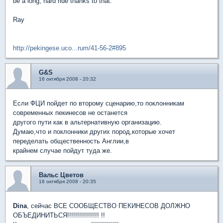
be a long, hard ride thanks to that.
Ray
http://pekingese.uco...rum/41-56-2#895
G&S
16 октября 2008 - 20:32
Если ФЦИ пойдет по второму сценарию,то поклонникам
современных пекинесов не останется
другого пути как в альтернативную организацию.
Думаю,что и поклонники других пород,которые хочет
переделать общественность Англии,в
крайнем случае пойдут туда же.
Вальс Цветов
16 октября 2008 - 20:35
Dina
, сейчас ВСЕ СООБЩЕСТВО ПЕКИНЕСОВ ДОЛЖНО
ОБЪЕДИНИТЬСЯ!!!!!!!!!!!!!!!! !!