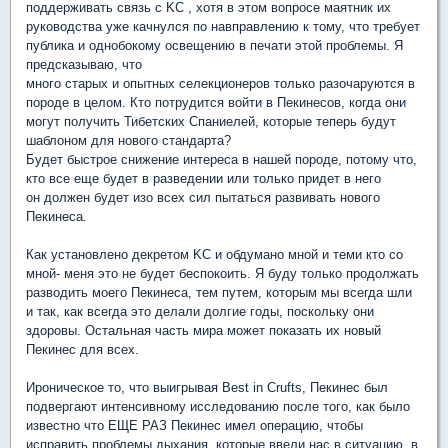
поддерживать связь с KC , хотя в этом вопросе маятник их
руководства уже качнулся по навправлению к тому, что требует
публика и однобокому освещению в печати этой проблемы. Я
предсказываю, что
много старых и опытных селекционеров только разочаруются в
породе в целом. Кто потрудится войти в Пекинесов, когда они
могут получить Тибетских Спаниелей, которые теперь будут
шаблоном для нового стандарта?
Будет быстрое снижение интереса в нашей породе, потому что,
кто все еще будет в разведении или только придет в него
он должен будет изо всех сил пытаться развивать нового
Пекинеса.
Как установлено декретом KC и обдумано мной и теми кто со
мной- меня это не будет беспокоить. Я буду только продолжать
разводить моего Пекинеса, тем путем, которым мы всегда шли
и так, как всегда это делали долгие годы, поскольку они
здоровы. Остальная часть мира может показать их новый
Пекинес для всех.
Ироническое то, что выигрывая Best in Crufts, Пекинес был
подвергают интенсивному исследованию после того, как было
известно что ЕЩЕ РАЗ Пекинес имел операцию, чтобы
исправить проблемы дыхания, которые ввели нас в ситуацию, в