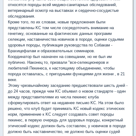
относятся породы всей медико-санитарных обследований,
ветеринарный осмотр на выставках и сердечно-сосудистые
обследования.
Кроме того, по их словам, новые предложения были
представлены KC том числе сосредоточить внимание на
генетику, основанные на фактических данных программ
селекции, наставничества новичков в породе, оценки судьями
здоровья породы, публикация руководства по Собакам -
Брахицефалам и образовательных семинаров.
Координатор был назначен на совещании, но не был им
публично. Наконец то, призвали "все-селекционеров и
любителей Пекинеса, к настоящему объединению, чтобы
порода оставалась, с пригодными функциями для жизни , в 21
веке.
Этому чрезвычайному заседанию предшествовали шесть дней -
до 24 часов, прежде чем KC объявил о новом стандарте - один
между представителями из числа пекинес клуба
сформулировать ответ на недавнее письмо KC. На этом было
решено, что клуб будет принимать KC новый кодекс этических
норм, применение к KC следует создавать совет породы
пекинес, в первую очередь для здоровья породы, конкретный
этический кодекс должен быть составлен, у новичков в породе
должно быть наставничество, не должно быть оценки судей