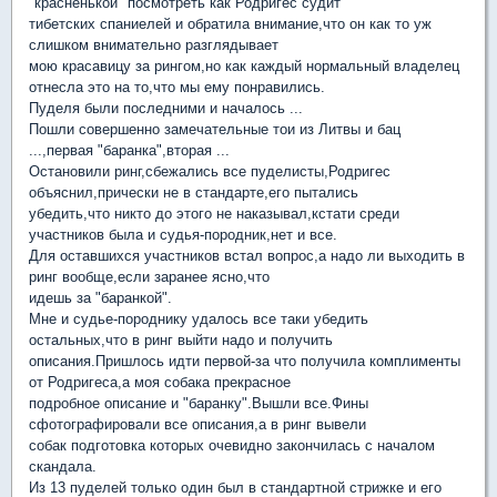
"красненькой" посмотреть как Родригес судит
тибетских спаниелей и обратила внимание,что он как то уж
слишком внимательно разглядывает
мою красавицу за рингом,но как каждый нормальный владелец
отнесла это на то,что мы ему понравились.
Пуделя были последними и началось ...
Пошли совершенно замечательные тои из Литвы и бац
...,первая "баранка",вторая ...
Остановили ринг,сбежались все пуделисты,Родригес
объяснил,прически не в стандарте,его пытались
убедить,что никто до этого не наказывал,кстати среди
участников была и судья-породник,нет и все.
Для оставшихся участников встал вопрос,а надо ли выходить в
ринг вообще,если заранее ясно,что
идешь за "баранкой".
Мне и судье-породнику удалось все таки убедить
остальных,что в ринг выйти надо и получить
описания.Пришлось идти первой-за что получила комплименты
от Родригеса,а моя собака прекрасное
подробное описание и "баранку".Вышли все.Фины
сфотографировали все описания,а в ринг вывели
собак подготовка которых очевидно закончилась с началом
скандала.
Из 13 пуделей только один был в стандартной стрижке и его