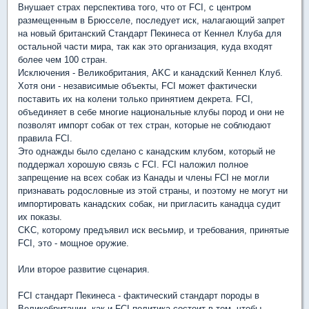
Внушает страх перспектива того, что от FCI, с центром
размещенным в Брюсселе, последует иск, налагающий запрет
на новый британский Стандарт Пекинеса от Кеннел Клуба для
остальной части мира, так как это организация, куда входят
более чем 100 стран.
Исключения - Великобритания, AKC и канадский Кеннел Клуб.
Хотя они - независимые объекты, FCI может фактически
поставить их на колени только принятием декрета. FCI,
объединяет в себе многие национальные клубы пород и они не
позволят импорт собак от тех стран, которые не соблюдают
правила FCI.
Это однажды было сделано с канадским клубом, который не
поддержал хорошую связь с FCI. FCI наложил полное
запрещение на всех собак из Канады и члены FCI не могли
признавать родословные из этой страны, и поэтому не могут ни
импортировать канадских собак, ни пригласить канадца судит
их показы.
CKC, которому предъявил иск весьмир, и требования, принятые
FCI, это - мощное оружие.
Или второе развитие сценария.
FCI стандарт Пекинеса - фактический стандарт породы в
Великобритании, как и FCI-политика состоит в том, чтобы