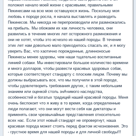
положил начало моей жизни с красивыми, правильными
Пекинесами на всю мою оставшуюся жизнь. Поскольку моя
любовь к породе росла, я начала выставлять и разводить
Пекинесов. Мы никогда не перепроизводили или размножались
на прибыль. Мы обожаем их как личность человека, они
развились в течение многих лет осторожного размножения и
они не хотят, чтобы это исчезло из нашей породы. В течение
этих лет нам довольно мало приходилось спасать их, и я могу
уверить Вас, что хаотично порожденные, длинноносые
Пекинесы менее здоровы, чем наши тщательно воспитанные
линией собаки. Мы инвестировали большое количество времени
и много долларов, чтобы развести красивых здоровых собак,
которые соответствуют стандарту с плоским лицом. Почему мы
должны выбрасывать все, что мы получили в этой породе,
чтобы удовлетворить требования других, с таким небольшим
знанием или оценкой столь знАчимого наследства,
особенностей и богатых традиций нашей красивой породы. Меня
очень беспокоит что я живу в то время, когда определенные
люди полагают, что они могут вести себя как диктаторы и
применять свои чрезвычайные представления относительно
всех нас. Если этот новый стандарт не опровергнут, наша
красивая порода может стоять перед фактом исчезновения. Это
- грустное время для нашей породы и для личной свободы!!!