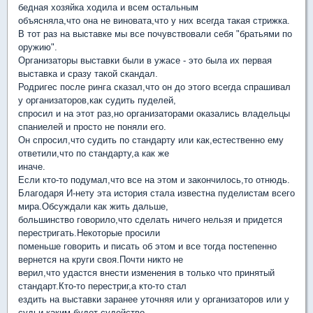
бедная хозяйка ходила и всем остальным
объясняла,что она не виновата,что у них всегда такая стрижка.
В тот раз на выставке мы все почувствовали себя "братьями по
оружию".
Организаторы выставки были в ужасе - это была их первая
выставка и сразу такой скандал.
Родригес после ринга сказал,что он до этого всегда спрашивал
у организаторов,как судить пуделей,
спросил и на этот раз,но организаторами оказались владельцы
спаниелей и просто не поняли его.
Он спросил,что судить по стандарту или как,естественно ему
ответили,что по стандарту,а как же
иначе.
Если кто-то подумал,что все на этом и закончилось,то отнюдь.
Благодаря И-нету эта история стала известна пуделистам всего
мира.Обсуждали как жить дальше,
большинство говорило,что сделать ничего нельзя и придется
перестригать.Некоторые просили
поменьше говорить и писать об этом и все тогда постепенно
вернется на круги своя.Почти никто не
верил,что удастся внести изменения в только что принятый
стандарт.Кто-то перестриг,а кто-то стал
ездить на выставки заранее уточняя или у организаторов или у
судьи каким будет судейство.