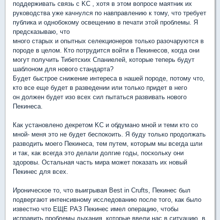
поддерживать связь с KC , хотя в этом вопросе маятник их
руководства уже качнулся по навправлению к тому, что требует
публика и однобокому освещению в печати этой проблемы. Я
предсказываю, что
много старых и опытных селекционеров только разочаруются в
породе в целом. Кто потрудится войти в Пекинесов, когда они
могут получить Тибетских Спаниелей, которые теперь будут
шаблоном для нового стандарта?
Будет быстрое снижение интереса в нашей породе, потому что,
кто все еще будет в разведении или только придет в него
он должен будет изо всех сил пытаться развивать нового
Пекинеса.
Как установлено декретом KC и обдумано мной и теми кто со
мной- меня это не будет беспокоить. Я буду только продолжать
разводить моего Пекинеса, тем путем, которым мы всегда шли
и так, как всегда это делали долгие годы, поскольку они
здоровы. Остальная часть мира может показать их новый
Пекинес для всех.
Ироническое то, что выигрывая Best in Crufts, Пекинес был
подвергают интенсивному исследованию после того, как было
известно что ЕЩЕ РАЗ Пекинес имел операцию, чтобы
исправить проблемы дыхания, которые ввели нас в ситуацию, в