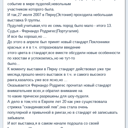
событие в мире пуделей,невольным
участником которого была.
И так,27 июля 2007 в Пярну(Эстония) проходила небольшая
выставка 9 группы.
Пудулей,учитывая,что их семь пород было мало - итого 13.
Судья - Фернандо Родригес(Португалия).
И все бы хорошо,но ...
До этого в апреле был принят новый стандарт.Поклонники
красных и я в т.ч. отпразновали введение
этого цвета в стандарт,все вместе обсудили новые особенности
по хвостам и успокоились,но не тут-то
было...
К моменту выставки в Пярну стандарт действовал уже три
месяца,прошло много выставок в т.ч. и самого высокого
ранга,казалось уже все ясно,но ...
Оказывается Фернандо Родригес прочитал новый стандарт
внимательнее всех,и обратил внимание на
то какие прически разрешены для шоу-пуделя.
А дело в том,что в Европе лет 20 как уже существовала
стрижка "скандинавский лев",она стала очень
популярной и привычной в рингах,но в стандарт её записывать
забывали.
И вот выставка,я в самом начале подошла со своей