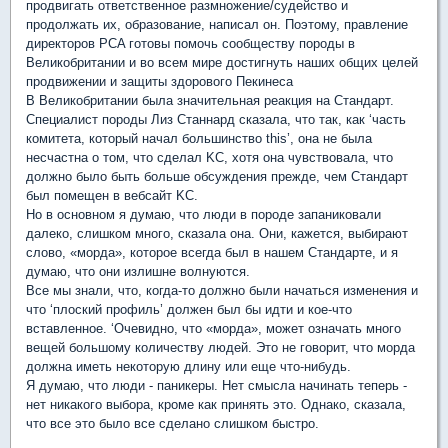
продвигать ответственное размножение/судейство и
продолжать их, образование, написал он. Поэтому, правление
директоров PCA готовы помочь сообществу породы в
Великобритании и во всем мире достигнуть наших общих целей
продвижении и защиты здорового Пекинеса
В Великобритании была значительная реакция на Стандарт.
Специалист породы Лиз Станнард сказала, что так, как ‘часть
комитета, который начал большинство this’, она не была
несчастна о том, что сделал KC, хотя она чувствовала, что
должно было быть больше обсуждения прежде, чем Стандарт
был помещен в вебсайт KC.
Но в основном я думаю, что люди в породе запаниковали
далеко, слишком много, сказала она. Они, кажется, выбирают
слово, «морда», которое всегда был в нашем Стандарте, и я
думаю, что они излишне волнуются.
Все мы знали, что, когда-то должно были начаться изменения и
что ‘плоский профиль’ должен был бы идти и кое-что
вставленное. ‘Очевидно, что «морда», может означать много
вещей большому количеству людей. Это не говорит, что морда
должна иметь некоторую длину или еще что-нибудь.
Я думаю, что люди - паникеры. Нет смысла начинать теперь -
нет никакого выбора, кроме как принять это. Однако, сказала,
что все это было все сделано слишком быстро.