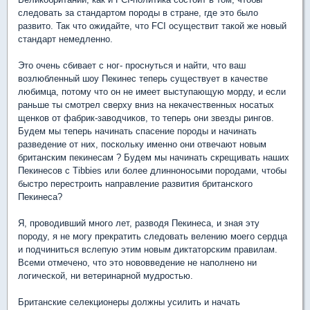
следовать за стандартом породы в стране, где это было
развито. Так что ожидайте, что FCI осуществит такой же новый
стандарт немедленно.
Это очень сбивает с ног- проснуться и найти, что ваш
возлюбленный шоу Пекинес теперь существует в качестве
любимца, потому что он не имеет выступающую морду, и если
раньше ты смотрел сверху вниз на некачественных носатых
щенков от фабрик-заводчиков, то теперь они звезды рингов.
Будем мы теперь начинать спасение породы и начинать
разведение от них, поскольку именно они отвечают новым
британским пекинесам ? Будем мы начинать скрещивать наших
Пекинесов с Tibbies или более длинноносыми породами, чтобы
быстро перестроить направление развития британского
Пекинеса?
Я, проводивший много лет, разводя Пекинеса, и зная эту
породу, я не могу прекратить следовать велению моего сердца
и подчиниться вслепую этим новым диктаторским правилам.
Всеми отмечено, что это нововведение не наполнено ни
логической, ни ветеринарной мудростью.
Британские селекционеры должны усилить и начать