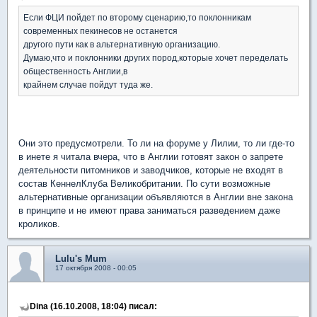
Если ФЦИ пойдет по второму сценарию,то поклонникам
современных пекинесов не останется
другого пути как в альтернативную организацию.
Думаю,что и поклонники других пород,которые хочет переделать
общественность Англии,в
крайнем случае пойдут туда же.
Они это предусмотрели. То ли на форуме у Лилии, то ли где-то
в инете я читала вчера, что в Англии готовят закон о запрете
деятельности питомников и заводчиков, которые не входят в
состав КеннелКлуба Великобритании. По сути возможные
альтернативные организации объявляются в Англии вне закона
в принципе и не имеют права заниматься разведением даже
кроликов.
Lulu's Mum
17 октября 2008 - 00:05
Dina (16.10.2008, 18:04) писал: