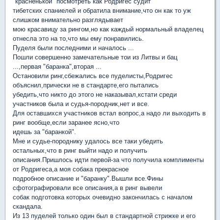
"красненькой" посмотреть как Родригес судит
тибетских спаниелей и обратила внимание,что он как то уж
слишком внимательно разглядывает
мою красавицу за рингом,но как каждый нормальный владелец
отнесла это на то,что мы ему понравились.
Пуделя были последними и началось ...
Пошли совершенно замечательные тои из Литвы и бац
...,первая "баранка",вторая ...
Остановили ринг,сбежались все пуделисты,Родригес
объяснил,прически не в стандарте,его пытались
убедить,что никто до этого не наказывал,кстати среди
участников была и судья-породник,нет и все.
Для оставшихся участников встал вопрос,а надо ли выходить в
ринг вообще,если заранее ясно,что
идешь за "баранкой".
Мне и судье-породнику удалось все таки убедить
остальных,что в ринг выйти надо и получить
описания.Пришлось идти первой-за что получила комплименты
от Родригеса,а моя собака прекрасное
подробное описание и "баранку".Вышли все.Фины
сфотографировали все описания,а в ринг вывели
собак подготовка которых очевидно закончилась с началом
скандала.
Из 13 пуделей только один был в стандартной стрижке и его