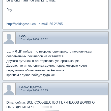
be a long, hard ride thanks to that.
Ray
http://pekingese.uco...rum/41-56-2#895
G&S
16 октября 2008 - 20:32
Если ФЦИ пойдет по второму сценарию,то поклонникам
современных пекинесов не останется
другого пути как в альтернативную организацию.
Думаю,что и поклонники других пород,которые хочет
переделать общественность Англии,в
крайнем случае пойдут туда же.
Вальс Цветов
16 октября 2008 - 20:35
Dina
, сейчас ВСЕ СООБЩЕСТВО ПЕКИНЕСОВ ДОЛЖНО
ОБЪЕДИНИТЬСЯ!!!!!!!!!!!!!!!! !!