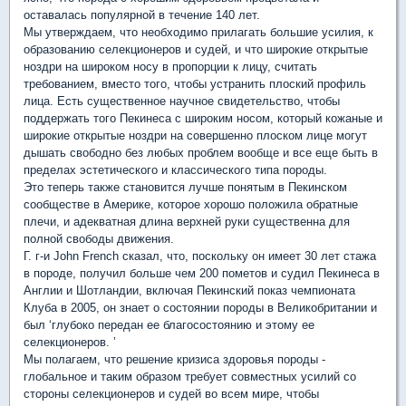
оставалась популярной в течение 140 лет.
Мы утверждаем, что необходимо прилагать большие усилия, к
образованию селекционеров и судей, и что широкие открытые
ноздри на широком носу в пропорции к лицу, считать
требованием, вместо того, чтобы устранить плоский профиль
лица. Есть существенное научное свидетельство, чтобы
поддержать того Пекинеса с широким носом, который кожаные и
широкие открытые ноздри на совершенно плоском лице могут
дышать свободно без любых проблем вообще и все еще быть в
пределах эстетического и классического типа породы.
Это теперь также становится лучше понятым в Пекинском
сообществе в Америке, которое хорошо положила обратные
плечи, и адекватная длина верхней руки существенна для
полной свободы движения.
Г. г-и John French сказал, что, поскольку он имеет 30 лет стажа
в породе, получил больше чем 200 пометов и судил Пекинеса в
Англии и Шотландии, включая Пекинский показ чемпионата
Клуба в 2005, он знает о состоянии породы в Великобритании и
был ‘глубоко передан ее благосостоянию и этому ее
селекционеров. ’
Мы полагаем, что решение кризиса здоровья породы -
глобальное и таким образом требует совместных усилий со
стороны селекционеров и судей во всем мире, чтобы