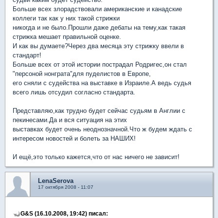
Больше всех злорадствовали американские и канадские
коллеги так как у них такой стрижки
никогда и не было.Прошли даже дебаты на тему,как такая
стрижка мешает правильной оценке.
И как вы думаете?Через два месяца эту стрижку ввели в
стандарт!
Больше всех от этой истории пострадал Родригес,он стал
"персоной нонграта"для пуделистов в Европе,
его сняли с судейства на выставке в Израиле.А ведь судья
всего лишь отсудил согласно стандарта.
Представляю,как трудно будет сейчас судьям в Англии с
пекинесами.Да и вся ситуация на этих
выставках будет очень неоднозначной.Что ж будем ждать с
интересом новостей и болеть за НАШИХ!
И ещё,это только кажется,что от нас ничего не зависит!
LenaSerova
17 октября 2008 - 11:07
G&S (16.10.2008, 19:42) писал: