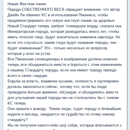
Новая Жесткая линия
Порода СОБСТВЕННОГО ВЕСА обращает внимание, что автор
Джейн Ли обвинял KC в использовании Пекинеса, чтобы
продемонстрировать его новую жесткую линию за здоровье.
Новый Стандарт теперь требует ‘очевидную морду, сказала она.
Императорская порода, которая разводилась много лет, чтобы
иметь плоское лицо, будет значительно изменена навсегда. Но
если это случаться, каким тогда будет название породы, оно
будет измененным? Это - только несколько из вопросов,
которые у всех на устах.
Все Пекинские селекционеры и воображение должны конечно
теперь все объединиться вместе и бороться с этим изменением
к нашему Стандарту породы, если они имеют породу прежде
всего в своих сердцах.
Борьба за власть, взаимное кусание, злобность и группировки
должны закончиться сейчас, потому что, если бы люди
проводили больше времени, обсуждая, и объединяясь вместе
для улучшения нашей породы мы не столкнулись бы с гневом
KC теперь.
Она пришла к выводу: "Какие люди, судят породу в ближайшие
недели и месяцы, ожидается ли судейство по этому новому
стандарту?
Мы не получили какого-либо шоу собак, которые вписываются с