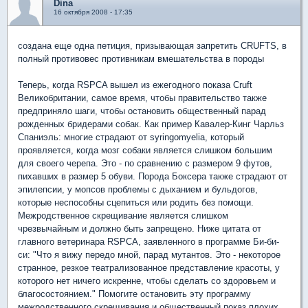
Dina
16 октября 2008 - 17:35
создана еще одна петиция, призывающая запретить CRUFTS, в
полный противовес противникам вмешательства в породы
Теперь, когда RSPCA вышел из ежегодного показа Cruft
Великобритании, самое время, чтобы правительство также
предприняло шаги, чтобы остановить общественный парад
рожденных бридерами собак. Как пример Кавалер-Кинг Чарльз
Спаниэль: многие страдают от syringomyelia, который
проявляется, когда мозг собаки является слишком большим
для своего черепа. Это - по сравнению с размером 9 футов,
пихавших в размер 5 обуви. Порода Боксера также страдают от
эпилепсии, у мопсов проблемы с дыханием и бульдогов,
которые неспособны сцепиться или родить без помощи.
Межродственное скрещивание является слишком
чрезвычайным и должно быть запрещено. Ниже цитата от
главного ветеринара RSPCA, заявленного в программе Би-би-
си: "Что я вижу передо мной, парад мутантов. Это - некоторое
странное, резкое театрализованное представление красоты, у
которого нет ничего искренне, чтобы сделать со здоровьем и
благосостоянием." Помогите остановить эту программу
межродственного скрещивания и общественный показ плохих