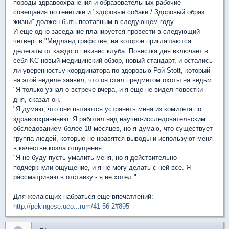
породы здравоохранения и образовательных рабочие
совещания по генетике и "здоровые собаки / Здоровый образ
жизни" должен быть поэтапным в следующем году.
И еще одно заседание планируется провести в следующий
четверг в "Мидлэнд графстве, на которое приглашаются
делегаты от каждого пекинес клуба. Повестка дня включает в
себя KC новый медицинский обзор, новый стандарт, и остались
ли уверенностьу координатора по здоровью Рой Stott, который
на этой неделе заявил, что он стал предметом охоты на ведьм.
"Я только узнал о встрече вчера, и я еще не видел повестки
дня, сказал он.
"Я думаю, что они пытаются устранить меня из комитета по
здравоохранению. Я работал над научно-исследовательским
обследованием более 18 месяцев, но я думаю, что существует
группа людей, которые не нравятся выводы и используют меня
в качестве козла отпущения.
"Я не буду пусть умалить меня, но я действительно
подчеркнули ощущение, и я не могу делать с ней все. Я
рассматриваю в отставку - я не хотел ".
Для желающих набраться еще впечатлений:
http://pekingese.uco...rum/41-56-2#895