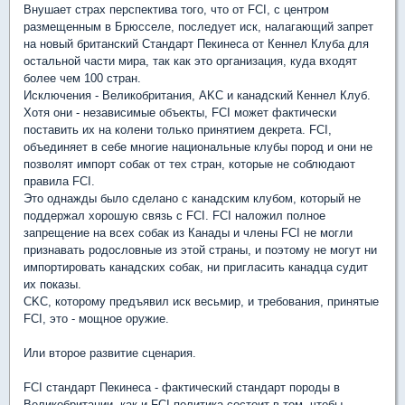
Внушает страх перспектива того, что от FCI, с центром
размещенным в Брюсселе, последует иск, налагающий запрет
на новый британский Стандарт Пекинеса от Кеннел Клуба для
остальной части мира, так как это организация, куда входят
более чем 100 стран.
Исключения - Великобритания, AKC и канадский Кеннел Клуб.
Хотя они - независимые объекты, FCI может фактически
поставить их на колени только принятием декрета. FCI,
объединяет в себе многие национальные клубы пород и они не
позволят импорт собак от тех стран, которые не соблюдают
правила FCI.
Это однажды было сделано с канадским клубом, который не
поддержал хорошую связь с FCI. FCI наложил полное
запрещение на всех собак из Канады и члены FCI не могли
признавать родословные из этой страны, и поэтому не могут ни
импортировать канадских собак, ни пригласить канадца судит
их показы.
CKC, которому предъявил иск весьмир, и требования, принятые
FCI, это - мощное оружие.
Или второе развитие сценария.
FCI стандарт Пекинеса - фактический стандарт породы в
Великобритании, как и FCI-политика состоит в том, чтобы