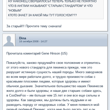
НУ НАКОНЕЦ СВЕРШИЛОСЬ!! ТЕПЕРЬ ТОЛЬКО НЕ ПОНЯТНО
ЧТО В АНГЛИИ НАЗЫВАЮТ "СТАРЫМ СТАНДАРТОМ" И ЧТО
"НОВЫМ"
КТОТО ЗНАЕТ ЗА КАКОЙ МЫ ТУТ ГОЛОСУЕМ???
За старый!!! Прочтите тему сначала!
Dina
16 октября 2008 - 14:27
Прочитала коментарий Gene Hinson (US)
Пожалуйста, заново продумайте свое положение и отрекитесь
от этого нового стандарта для пекинеса прежде, чем это
разрушит истинную сущность нашей породы. Много заводчиков
во всем мире работали долго, и трудно произвести собак с
красивыми плоскими лицами, которые здоровы и имеют
обычное дыхание. Значительное большинство наших Пекинесов
жило долго и были здоровы; и наши две старших собаки здесь,
в CooDeeFoo – им больше чем 15 лет и они все еще сильны и
здоровы. Как заводчики, мы должны быть мудрыми и не
разводить породу от нездоровых собак. У меня появился мой
первый любимый Пекинес, когда мне было десять лет и он