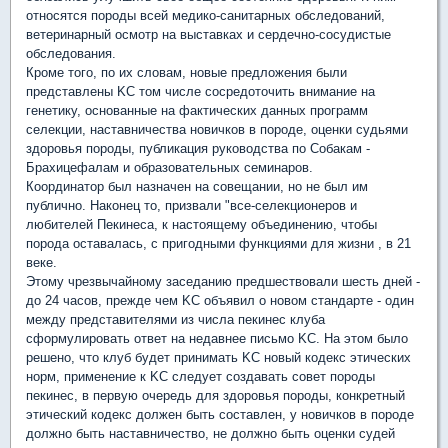
относятся породы всей медико-санитарных обследований,
ветеринарный осмотр на выставках и сердечно-сосудистые
обследования.
Кроме того, по их словам, новые предложения были
представлены KC том числе сосредоточить внимание на
генетику, основанные на фактических данных программ
селекции, наставничества новичков в породе, оценки судьями
здоровья породы, публикация руководства по Собакам -
Брахицефалам и образовательных семинаров.
Координатор был назначен на совещании, но не был им
публично. Наконец то, призвали "все-селекционеров и
любителей Пекинеса, к настоящему объединению, чтобы
порода оставалась, с пригодными функциями для жизни , в 21
веке.
Этому чрезвычайному заседанию предшествовали шесть дней -
до 24 часов, прежде чем KC объявил о новом стандарте - один
между представителями из числа пекинес клуба
сформулировать ответ на недавнее письмо KC. На этом было
решено, что клуб будет принимать KC новый кодекс этических
норм, применение к KC следует создавать совет породы
пекинес, в первую очередь для здоровья породы, конкретный
этический кодекс должен быть составлен, у новичков в породе
должно быть наставничество, не должно быть оценки судей