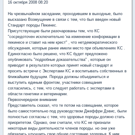
16 октября 2008 08:20
На чрезвычайном заседании, проходившем в выходные, было
высказано Возмущение в связи с тем, что был введен новый
Стандарт породы Пекинес.
Присутствующие были разочарованы тем, что КС
"сосредоточен исключительно 'на изменение конформации в
пекинесе и ставит на нем крест" , что нетдемократического
обсуждения, которые ранее имели место при объявлениях KC .
Единогласно было решено, что KC будет предложено
опубликовать "подробные доказательства" , которые он
приводит в результате которых принят новый стандарт и
просить встречи с Экспертами KC и воспитывать собственных в
ближайшем будущем. Порода должны объединиться и
выступить единым фронтом, участники совещания
согласились, с тем, что следует работать с экспертами в
области генетики и ветеринарии.
Первоочередное внимание
Представитель сказал, что те потом на совещании, которое
было самостоятельно под руководством Джеффри Дэвис, были
полностью согласны с тем, что здоровье породы должно стать
приоритетом. Однако, они считали, что KC не признали
некоторые виды деятельности членов породы. но они уже
обязались улучшить свое общее состояние здоровья. К ним