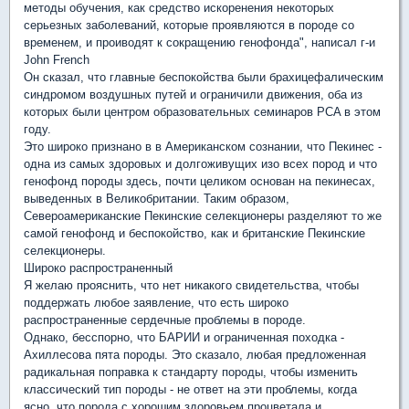
методы обучения, как средство искоренения некоторых
серьезных заболеваний, которые проявляются в породе со
временем, и проиводят к сокращению генофонда", написал г-и
John French
Он сказал, что главные беспокойства были брахицефалическим
синдромом воздушных путей и ограничили движения, оба из
которых были центром образовательных семинаров PCA в этом
году.
Это широко признано в в Американском сознании, что Пекинес -
одна из самых здоровых и долгоживущих изо всех пород и что
генофонд породы здесь, почти целиком основан на пекинесах,
выведенных в Великобритании. Таким образом,
Североамериканские Пекинские селекционеры разделяют то же
самой генофонд и беспокойство, как и британские Пекинские
селекционеры.
Широко распространенный
Я желаю прояснить, что нет никакого свидетельства, чтобы
поддержать любое заявление, что есть широко
распространенные сердечные проблемы в породе.
Однако, бесспорно, что БАРИИ и ограниченная походка -
Ахиллесова пята породы. Это сказало, любая предложенная
радикальная поправка к стандарту породы, чтобы изменить
классический тип породы - не ответ на эти проблемы, когда
ясно, что порода с хорошим здоровьем процветала и