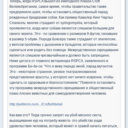
Теперь, когда RSPCA вышел из ежегодного показа Cruft
Великобритании, самое время, чтобы правительство также
предприняло шаги, чтобы остановить общественный парад
рожденных бридерами собак. Как пример Кавалер-Кинг Чарльз
Спаниэль: многие страдают от syringomyelia, который
проявляется, когда мозг собаки является слишком большим для
своего черепа. Это - по сравнению с размером 9 футов, пихавших
в размер 5 обуви. Порода Боксера также страдают от эпилепсии,
у мопсов проблемы с дыханием и бульдогов, которые неспособны
сцепиться или родить без помощи. Межродственное скрещивание
является слишком чрезвычайным и должно быть запрещено.
Ниже цитата от главного ветеринара RSPCA, заявленного в
программе Би-би-си: "Что я вижу передо мной, парад мутантов.
Это - некоторое странное, резкое театрализованное
представление красоты, у которого нет ничего искренне, чтобы
сделать со здоровьем и благосостоянием." Помогите остановить
эту программу межродственного скрещивания и общественный
показ плохих животных для самоудовлетворения человека.
http://petitions.num.../Crufts/#detail
Как вам это? Тогда срочно запрет на убой мясного скота,
выращивание кур на потребу живота- это убийство ради
удовольствия человека, который может и травой начать питаться,