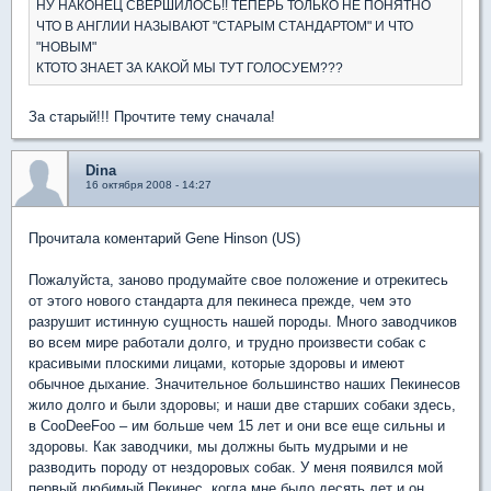
НУ НАКОНЕЦ СВЕРШИЛОСЬ!! ТЕПЕРЬ ТОЛЬКО НЕ ПОНЯТНО
ЧТО В АНГЛИИ НАЗЫВАЮТ "СТАРЫМ СТАНДАРТОМ" И ЧТО
"НОВЫМ"
КТОТО ЗНАЕТ ЗА КАКОЙ МЫ ТУТ ГОЛОСУЕМ???
За старый!!! Прочтите тему сначала!
Dina
16 октября 2008 - 14:27
Прочитала коментарий Gene Hinson (US)
Пожалуйста, заново продумайте свое положение и отрекитесь
от этого нового стандарта для пекинеса прежде, чем это
разрушит истинную сущность нашей породы. Много заводчиков
во всем мире работали долго, и трудно произвести собак с
красивыми плоскими лицами, которые здоровы и имеют
обычное дыхание. Значительное большинство наших Пекинесов
жило долго и были здоровы; и наши две старших собаки здесь,
в CooDeeFoo – им больше чем 15 лет и они все еще сильны и
здоровы. Как заводчики, мы должны быть мудрыми и не
разводить породу от нездоровых собак. У меня появился мой
первый любимый Пекинес, когда мне было десять лет и он