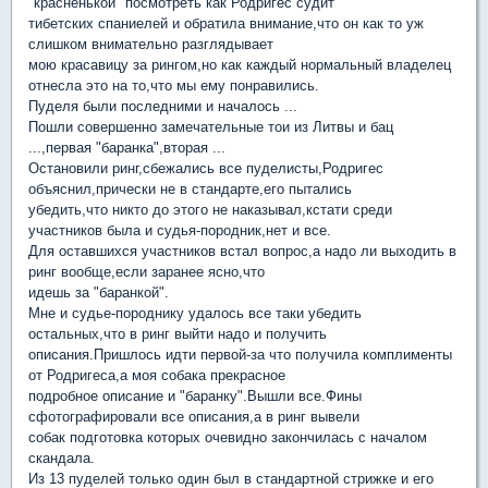
"красненькой" посмотреть как Родригес судит
тибетских спаниелей и обратила внимание,что он как то уж
слишком внимательно разглядывает
мою красавицу за рингом,но как каждый нормальный владелец
отнесла это на то,что мы ему понравились.
Пуделя были последними и началось ...
Пошли совершенно замечательные тои из Литвы и бац
...,первая "баранка",вторая ...
Остановили ринг,сбежались все пуделисты,Родригес
объяснил,прически не в стандарте,его пытались
убедить,что никто до этого не наказывал,кстати среди
участников была и судья-породник,нет и все.
Для оставшихся участников встал вопрос,а надо ли выходить в
ринг вообще,если заранее ясно,что
идешь за "баранкой".
Мне и судье-породнику удалось все таки убедить
остальных,что в ринг выйти надо и получить
описания.Пришлось идти первой-за что получила комплименты
от Родригеса,а моя собака прекрасное
подробное описание и "баранку".Вышли все.Фины
сфотографировали все описания,а в ринг вывели
собак подготовка которых очевидно закончилась с началом
скандала.
Из 13 пуделей только один был в стандартной стрижке и его