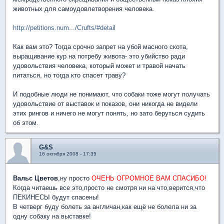
животных для самоудовлетворения человека.
http://petitions.num.../Crufts/#detail
Как вам это? Тогда срочно запрет на убой масного скота,
выращивание кур на потребу живота- это убийство ради
удовольствия человека, который может и травой начать
питаться, но тогда кто спасет траву?
И подобные люди не понимают, что собаки тоже могут получать
удовольствие от выставок и показов, они никогда не видели
этих рингов и ничего не могут понять, но зато беруться судить
об этом.
G&S
16 октября 2008 - 17:35
Вальс Цветов
,ну просто
ОЧЕНЬ ОГРОМНОЕ ВАМ СПАСИБО!
Когда читаешь все это,просто не смотря ни на что,верится,что
ПЕКИНЕСЫ будут спасены!
В четверг буду болеть за англичан,как ещё не болела ни за
одну собаку на выставке!