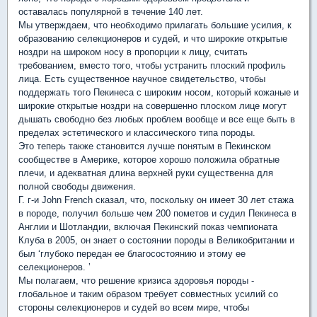
оставалась популярной в течение 140 лет.
Мы утверждаем, что необходимо прилагать большие усилия, к
образованию селекционеров и судей, и что широкие открытые
ноздри на широком носу в пропорции к лицу, считать
требованием, вместо того, чтобы устранить плоский профиль
лица. Есть существенное научное свидетельство, чтобы
поддержать того Пекинеса с широким носом, который кожаные и
широкие открытые ноздри на совершенно плоском лице могут
дышать свободно без любых проблем вообще и все еще быть в
пределах эстетического и классического типа породы.
Это теперь также становится лучше понятым в Пекинском
сообществе в Америке, которое хорошо положила обратные
плечи, и адекватная длина верхней руки существенна для
полной свободы движения.
Г. г-и John French сказал, что, поскольку он имеет 30 лет стажа
в породе, получил больше чем 200 пометов и судил Пекинеса в
Англии и Шотландии, включая Пекинский показ чемпионата
Клуба в 2005, он знает о состоянии породы в Великобритании и
был ‘глубоко передан ее благосостоянию и этому ее
селекционеров. ’
Мы полагаем, что решение кризиса здоровья породы -
глобальное и таким образом требует совместных усилий со
стороны селекционеров и судей во всем мире, чтобы