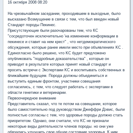
16 октября 2008 08:20
На чрезвычайном заседании, проходившем в выходные, было
высказано Возмущение в связи с тем, что был введен новый
Стандарт породы Пекинес.
Присутствующие были разочарованы тем, что КС
"сосредоточен исключительно 'на изменение конформации в
пекинесе и ставит на нем крест" , что нетдемократического
обсуждения, которые ранее имели место при объявлениях KC .
Единогласно было решено, что KC будет предложено
опубликовать "подробные доказательства" , которые он
приводит в результате которых принят новый стандарт и
просить встречи с Экспертами KC и воспитывать собственных в
ближайшем будущем. Порода должны объединиться и
выступить единым фронтом, участники совещания
согласились, с тем, что следует работать с экспертами в
области генетики и ветеринарии.
Первоочередное внимание
Представитель сказал, что те потом на совещании, которое
было самостоятельно под руководством Джеффри Дэвис, были
полностью согласны с тем, что здоровье породы должно стать
приоритетом. Однако, они считали, что KC не признали
некоторые виды деятельности членов породы. но они уже
обязались улучшить свое общее состояние здоровья. К ним