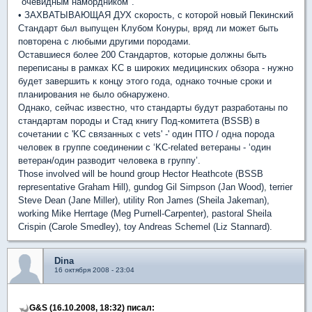
"очевидным намордником".
• ЗАХВАТЫВАЮЩАЯ ДУХ скорость, с которой новый Пекинский
Стандарт был выпущен Клубом Конуры, вряд ли может быть
повторена с любыми другими породами.
Оставшиеся более 200 Стандартов, которые должны быть
переписаны в рамках KC в широких медицинских обзора - нужно
будет завершить к концу этого года, однако точные сроки и
планирования не было обнаружено.
Однако, сейчас известно, что стандарты будут разработаны по
стандартам породы и Стад книгу Под-комитета (BSSB) в
сочетании с 'KC связанных с vets' -' один ПТО / одна порода
человек в группе соединении с ‘KC-related ветераны - ‘один
ветеран/один разводит человека в группу’.
Those involved will be hound group Hector Heathcote (BSSB
representative Graham Hill), gundog Gil Simpson (Jan Wood), terrier
Steve Dean (Jane Miller), utility Ron James (Sheila Jakeman),
working Mike Herrtage (Meg Purnell-Carpenter), pastoral Sheila
Crispin (Carole Smedley), toy Andreas Schemel (Liz Stannard).
Dina
16 октября 2008 - 23:04
G&S (16.10.2008, 18:32) писал: