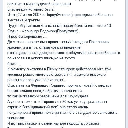
событие в мире пуделей,невольным
участником которого была.
И так,27 июля 2007 в Пярну(Эстония) проходила небольшая
выставка 9 группы.
Пудулей,учитывая,что их семь пород было мало - итого 13.
Судья - Фернандо Родригес(Португалия).
И все бы хорошо,но ...
До этого в апреле был принят новый стандарт.Поклонники
красных и я в т.ч. отпразновали введение
этого цвета в стандарт,все вместе обсудили новые особенности
по хвостам и успокоились,но не тут-то
было...
К моменту выставки в Пярну стандарт действовал уже три
месяца,прошло много выставок в т.ч. и самого высокого
ранга,казалось уже все ясно,но ...
Оказывается Фернандо Родригес прочитал новый стандарт
внимательнее всех,и обратил внимание на
то какие прически разрешены для шоу-пуделя.
А дело в том,что в Европе лет 20 как уже существовала
стрижка "скандинавский лев",она стала очень
популярной и привычной в рингах,но в стандарт её записывать
забывали.
И вот выставка,я в самом начале подошла со своей