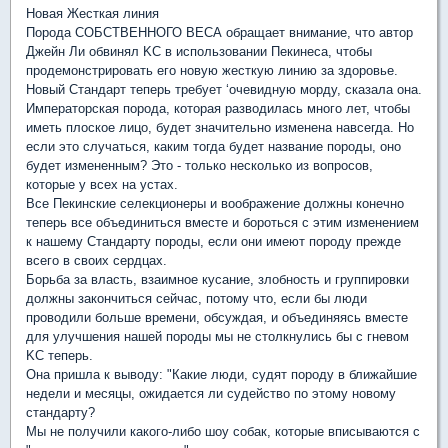
Новая Жесткая линия
Порода СОБСТВЕННОГО ВЕСА обращает внимание, что автор
Джейн Ли обвинял KC в использовании Пекинеса, чтобы
продемонстрировать его новую жесткую линию за здоровье.
Новый Стандарт теперь требует ‘очевидную морду, сказала она.
Императорская порода, которая разводилась много лет, чтобы
иметь плоское лицо, будет значительно изменена навсегда. Но
если это случаться, каким тогда будет название породы, оно
будет измененным? Это - только несколько из вопросов,
которые у всех на устах.
Все Пекинские селекционеры и воображение должны конечно
теперь все объединиться вместе и бороться с этим изменением
к нашему Стандарту породы, если они имеют породу прежде
всего в своих сердцах.
Борьба за власть, взаимное кусание, злобность и группировки
должны закончиться сейчас, потому что, если бы люди
проводили больше времени, обсуждая, и объединяясь вместе
для улучшения нашей породы мы не столкнулись бы с гневом
KC теперь.
Она пришла к выводу: "Какие люди, судят породу в ближайшие
недели и месяцы, ожидается ли судейство по этому новому
стандарту?
Мы не получили какого-либо шоу собак, которые вписываются с