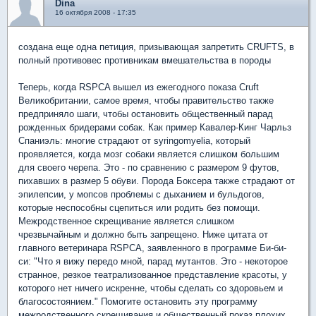
Dina
16 октября 2008 - 17:35
создана еще одна петиция, призывающая запретить CRUFTS, в
полный противовес противникам вмешательства в породы
Теперь, когда RSPCA вышел из ежегодного показа Cruft
Великобритании, самое время, чтобы правительство также
предприняло шаги, чтобы остановить общественный парад
рожденных бридерами собак. Как пример Кавалер-Кинг Чарльз
Спаниэль: многие страдают от syringomyelia, который
проявляется, когда мозг собаки является слишком большим
для своего черепа. Это - по сравнению с размером 9 футов,
пихавших в размер 5 обуви. Порода Боксера также страдают от
эпилепсии, у мопсов проблемы с дыханием и бульдогов,
которые неспособны сцепиться или родить без помощи.
Межродственное скрещивание является слишком
чрезвычайным и должно быть запрещено. Ниже цитата от
главного ветеринара RSPCA, заявленного в программе Би-би-
си: "Что я вижу передо мной, парад мутантов. Это - некоторое
странное, резкое театрализованное представление красоты, у
которого нет ничего искренне, чтобы сделать со здоровьем и
благосостоянием." Помогите остановить эту программу
межродственного скрещивания и общественный показ плохих