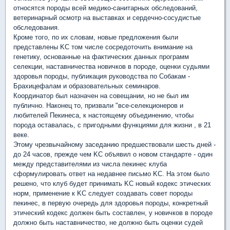
относятся породы всей медико-санитарных обследований,
ветеринарный осмотр на выставках и сердечно-сосудистые
обследования.
Кроме того, по их словам, новые предложения были
представлены KC том числе сосредоточить внимание на
генетику, основанные на фактических данных программ
селекции, наставничества новичков в породе, оценки судьями
здоровья породы, публикация руководства по Собакам -
Брахицефалам и образовательных семинаров.
Координатор был назначен на совещании, но не был им
публично. Наконец то, призвали "все-селекционеров и
любителей Пекинеса, к настоящему объединению, чтобы
порода оставалась, с пригодными функциями для жизни , в 21
веке.
Этому чрезвычайному заседанию предшествовали шесть дней -
до 24 часов, прежде чем KC объявил о новом стандарте - один
между представителями из числа пекинес клуба
сформулировать ответ на недавнее письмо KC. На этом было
решено, что клуб будет принимать KC новый кодекс этических
норм, применение к KC следует создавать совет породы
пекинес, в первую очередь для здоровья породы, конкретный
этический кодекс должен быть составлен, у новичков в породе
должно быть наставничество, не должно быть оценки судей