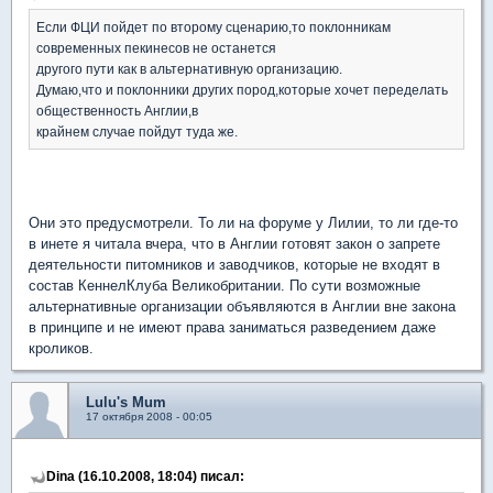
Если ФЦИ пойдет по второму сценарию,то поклонникам
современных пекинесов не останется
другого пути как в альтернативную организацию.
Думаю,что и поклонники других пород,которые хочет переделать
общественность Англии,в
крайнем случае пойдут туда же.
Они это предусмотрели. То ли на форуме у Лилии, то ли где-то
в инете я читала вчера, что в Англии готовят закон о запрете
деятельности питомников и заводчиков, которые не входят в
состав КеннелКлуба Великобритании. По сути возможные
альтернативные организации объявляются в Англии вне закона
в принципе и не имеют права заниматься разведением даже
кроликов.
Lulu's Mum
17 октября 2008 - 00:05
Dina (16.10.2008, 18:04) писал: