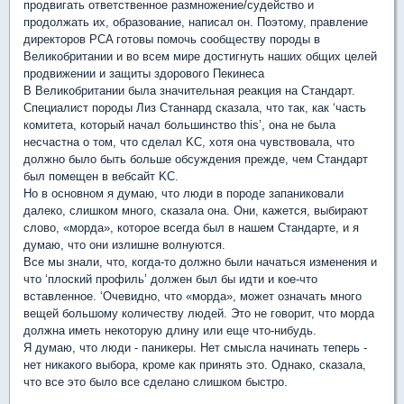
продвигать ответственное размножение/судейство и
продолжать их, образование, написал он. Поэтому, правление
директоров PCA готовы помочь сообществу породы в
Великобритании и во всем мире достигнуть наших общих целей
продвижении и защиты здорового Пекинеса
В Великобритании была значительная реакция на Стандарт.
Специалист породы Лиз Станнард сказала, что так, как ‘часть
комитета, который начал большинство this’, она не была
несчастна о том, что сделал KC, хотя она чувствовала, что
должно было быть больше обсуждения прежде, чем Стандарт
был помещен в вебсайт KC.
Но в основном я думаю, что люди в породе запаниковали
далеко, слишком много, сказала она. Они, кажется, выбирают
слово, «морда», которое всегда был в нашем Стандарте, и я
думаю, что они излишне волнуются.
Все мы знали, что, когда-то должно были начаться изменения и
что ‘плоский профиль’ должен был бы идти и кое-что
вставленное. ‘Очевидно, что «морда», может означать много
вещей большому количеству людей. Это не говорит, что морда
должна иметь некоторую длину или еще что-нибудь.
Я думаю, что люди - паникеры. Нет смысла начинать теперь -
нет никакого выбора, кроме как принять это. Однако, сказала,
что все это было все сделано слишком быстро.