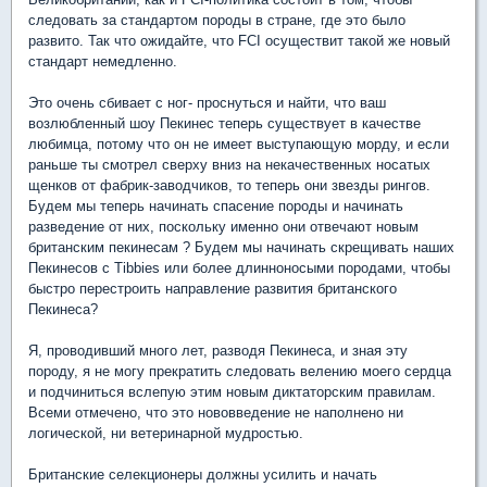
следовать за стандартом породы в стране, где это было
развито. Так что ожидайте, что FCI осуществит такой же новый
стандарт немедленно.
Это очень сбивает с ног- проснуться и найти, что ваш
возлюбленный шоу Пекинес теперь существует в качестве
любимца, потому что он не имеет выступающую морду, и если
раньше ты смотрел сверху вниз на некачественных носатых
щенков от фабрик-заводчиков, то теперь они звезды рингов.
Будем мы теперь начинать спасение породы и начинать
разведение от них, поскольку именно они отвечают новым
британским пекинесам ? Будем мы начинать скрещивать наших
Пекинесов с Tibbies или более длинноносыми породами, чтобы
быстро перестроить направление развития британского
Пекинеса?
Я, проводивший много лет, разводя Пекинеса, и зная эту
породу, я не могу прекратить следовать велению моего сердца
и подчиниться вслепую этим новым диктаторским правилам.
Всеми отмечено, что это нововведение не наполнено ни
логической, ни ветеринарной мудростью.
Британские селекционеры должны усилить и начать