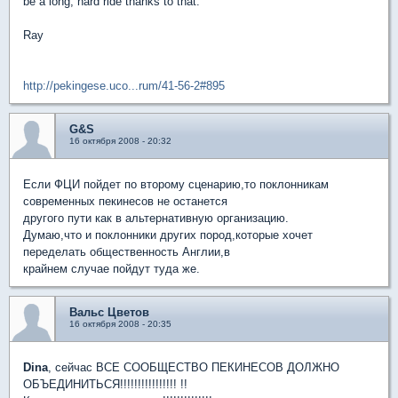
be a long, hard ride thanks to that.
Ray
http://pekingese.uco...rum/41-56-2#895
G&S
16 октября 2008 - 20:32
Если ФЦИ пойдет по второму сценарию,то поклонникам
современных пекинесов не останется
другого пути как в альтернативную организацию.
Думаю,что и поклонники других пород,которые хочет
переделать общественность Англии,в
крайнем случае пойдут туда же.
Вальс Цветов
16 октября 2008 - 20:35
Dina
, сейчас ВСЕ СООБЩЕСТВО ПЕКИНЕСОВ ДОЛЖНО
ОБЪЕДИНИТЬСЯ!!!!!!!!!!!!!!!! !!