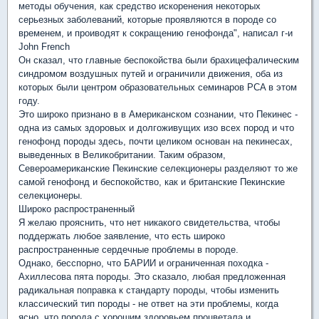
методы обучения, как средство искоренения некоторых
серьезных заболеваний, которые проявляются в породе со
временем, и проиводят к сокращению генофонда", написал г-и
John French
Он сказал, что главные беспокойства были брахицефалическим
синдромом воздушных путей и ограничили движения, оба из
которых были центром образовательных семинаров PCA в этом
году.
Это широко признано в в Американском сознании, что Пекинес -
одна из самых здоровых и долгоживущих изо всех пород и что
генофонд породы здесь, почти целиком основан на пекинесах,
выведенных в Великобритании. Таким образом,
Североамериканские Пекинские селекционеры разделяют то же
самой генофонд и беспокойство, как и британские Пекинские
селекционеры.
Широко распространенный
Я желаю прояснить, что нет никакого свидетельства, чтобы
поддержать любое заявление, что есть широко
распространенные сердечные проблемы в породе.
Однако, бесспорно, что БАРИИ и ограниченная походка -
Ахиллесова пята породы. Это сказало, любая предложенная
радикальная поправка к стандарту породы, чтобы изменить
классический тип породы - не ответ на эти проблемы, когда
ясно, что порода с хорошим здоровьем процветала и