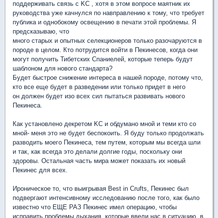
поддерживать связь с KC , хотя в этом вопросе маятник их
руководства уже качнулся по навправлению к тому, что требует
публика и однобокому освещению в печати этой проблемы. Я
предсказываю, что
много старых и опытных селекционеров только разочаруются в
породе в целом. Кто потрудится войти в Пекинесов, когда они
могут получить Тибетских Спаниелей, которые теперь будут
шаблоном для нового стандарта?
Будет быстрое снижение интереса в нашей породе, потому что,
кто все еще будет в разведении или только придет в него
он должен будет изо всех сил пытаться развивать нового
Пекинеса.
Как установлено декретом KC и обдумано мной и теми кто со
мной- меня это не будет беспокоить. Я буду только продолжать
разводить моего Пекинеса, тем путем, которым мы всегда шли
и так, как всегда это делали долгие годы, поскольку они
здоровы. Остальная часть мира может показать их новый
Пекинес для всех.
Ироническое то, что выигрывая Best in Crufts, Пекинес был
подвергают интенсивному исследованию после того, как было
известно что ЕЩЕ РАЗ Пекинес имел операцию, чтобы
исправить проблемы дыхания, которые ввели нас в ситуацию, в