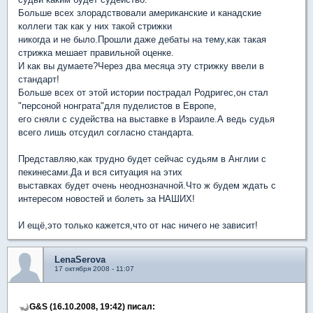
Больше всех злорадствовали американские и канадские
коллеги так как у них такой стрижки
никогда и не было.Прошли даже дебаты на тему,как такая
стрижка мешает правильной оценке.
И как вы думаете?Через два месяца эту стрижку ввели в
стандарт!
Больше всех от этой истории пострадал Родригес,он стал
"персоной нонграта"для пуделистов в Европе,
его сняли с судейства на выставке в Израиле.А ведь судья
всего лишь отсудил согласно стандарта.
Представляю,как трудно будет сейчас судьям в Англии с
пекинесами.Да и вся ситуация на этих
выставках будет очень неоднозначной.Что ж будем ждать с
интересом новостей и болеть за НАШИХ!
И ещё,это только кажется,что от нас ничего не зависит!
LenaSerova
17 октября 2008 - 11:07
G&S (16.10.2008, 19:42) писал: