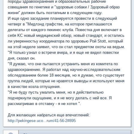
породы здравоохранения и образовательных рабочие
совещания по генетике и "здоровые собаки / Здоровый образ
жизни" должен быть поэтапным в следующем году.
И еще одно заседание планируется провести в следующий
четверг в "Мидлэнд графстве, на которое приглашаются
делегаты от каждого пекинес клуба. Повестка дня включает в
себя KC новый медицинский обзор, новый стандарт, и остались
ли уверенностьу координатора по здоровью Рой Stott, который
на этой неделе заявил, что он стал предметом охоты на ведьм.
"Я только узнал о встрече вчера, и я еще не видел повестки
дня, сказал он.
"Я думаю, что они пытаются устранить меня из комитета по
здравоохранению. Я работал над научно-исследовательским
обследованием более 18 месяцев, но я думаю, что существует
группа людей, которые не нравятся выводы и используют меня
в качестве козла отпущения.
"Я не буду пусть умалить меня, но я действительно
подчеркнули ощущение, и я не могу делать с ней все. Я
рассматриваю в отставку - я не хотел ".
Для желающих набраться еще впечатлений:
http://pekingese.uco...rum/41-56-2#895