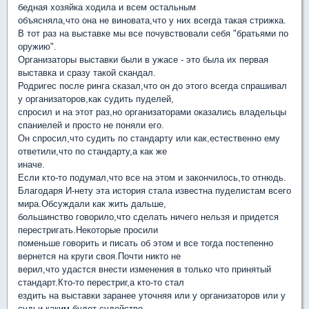
бедная хозяйка ходила и всем остальным
объясняла,что она не виновата,что у них всегда такая стрижка.
В тот раз на выставке мы все почувствовали себя "братьями по
оружию".
Организаторы выставки были в ужасе - это была их первая
выставка и сразу такой скандал.
Родригес после ринга сказал,что он до этого всегда спрашивал
у организаторов,как судить пуделей,
спросил и на этот раз,но организаторами оказались владельцы
спаниелей и просто не поняли его.
Он спросил,что судить по стандарту или как,естественно ему
ответили,что по стандарту,а как же
иначе.
Если кто-то подумал,что все на этом и закончилось,то отнюдь.
Благодаря И-нету эта история стала известна пуделистам всего
мира.Обсуждали как жить дальше,
большинство говорило,что сделать ничего нельзя и придется
перестригать.Некоторые просили
поменьше говорить и писать об этом и все тогда постепенно
вернется на круги своя.Почти никто не
верил,что удастся внести изменения в только что принятый
стандарт.Кто-то перестриг,а кто-то стал
ездить на выставки заранее уточняя или у организаторов или у
судьи каким будет судейство.