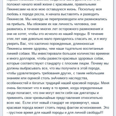
положил начало моей жизни с красивыми, правильными
Пекинесами на всю мою оставшуюся жизнь. Поскольку моя
любовь к породе росла, я начала выставлять и разводить
Пекинесов. Мы никогда не перепроизводили или размножались
на прибыль. Мы обожаем их как личность человека, они
развились в течение многих лет осторожного размножения и
они не хотят, чтобы это исчезло из нашей породы. В течение
этих лет нам довольно мало приходилось спасать их, и я могу
уверить Вас, что хаотично порожденные, длинноносые
Пекинесы менее здоровы, чем наши тщательно воспитанные
линией собаки. Мы инвестировали большое количество времени
и много долларов, чтобы развести красивых здоровых собак,
которые соответствуют стандарту с плоским лицом. Почему мы
должны выбрасывать все, что мы получили в этой породе,
чтобы удовлетворить требования других, с таким небольшим
знанием или оценкой столь знАчимого наследства,
особенностей и богатых традиций нашей красивой породы. Меня
очень беспокоит что я живу в то время, когда определенные
люди полагают, что они могут вести себя как диктаторы и
применять свои чрезвычайные представления относительно
всех нас. Если этот новый стандарт не опровергнут, наша
красивая порода может стоять перед фактом исчезновения. Это
- грустное время для нашей породы и для личной свободы!!!