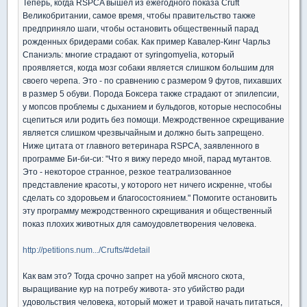
Теперь, когда RSPCA вышел из ежегодного показа Cruft
Великобритании, самое время, чтобы правительство также
предприняло шаги, чтобы остановить общественный парад
рожденных бридерами собак. Как пример Кавалер-Кинг Чарльз
Спаниэль: многие страдают от syringomyelia, который
проявляется, когда мозг собаки является слишком большим для
своего черепа. Это - по сравнению с размером 9 футов, пихавших
в размер 5 обуви. Порода Боксера также страдают от эпилепсии,
у мопсов проблемы с дыханием и бульдогов, которые неспособны
сцепиться или родить без помощи. Межродственное скрещивание
является слишком чрезвычайным и должно быть запрещено.
Ниже цитата от главного ветеринара RSPCA, заявленного в
программе Би-би-си: "Что я вижу передо мной, парад мутантов.
Это - некоторое странное, резкое театрализованное
представление красоты, у которого нет ничего искренне, чтобы
сделать со здоровьем и благосостоянием." Помогите остановить
эту программу межродственного скрещивания и общественный
показ плохих животных для самоудовлетворения человека.
http://petitions.num.../Crufts/#detail
Как вам это? Тогда срочно запрет на убой мясного скота,
выращивание кур на потребу живота- это убийство ради
удовольствия человека, который может и травой начать питаться,