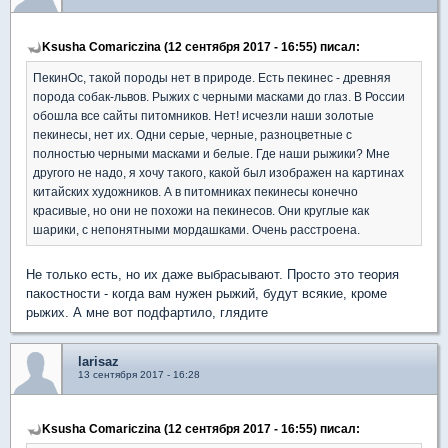
Ksusha Comariczina (12 сентября 2017 - 16:55) писал:
ПекинОс, такой породы нет в природе. Есть пекинес - древняя
порода собак-львов. Рыжих с черными масками до глаз. В России
обошла все сайты питомников. Нет! исчезли наши золотые
пекинесы, нет их. Одни серые, черные, разноцветные с
полностью черными масками и белые. Где наши рыжики? Мне
другого не надо, я хочу такого, какой был изображен на картинах
китайских художников. А в питомниках пекинесы конечно
красивые, но они не похожи на пекинесов. Они круглые как
шарики, с непонятными мордашками. Очень расстроена.
Не только есть, но их даже выбрасывают. Просто это теория
пакостности - когда вам нужен рыжий, будут всякие, кроме
рыжих. А мне вот подфартило, глядите
larisaz
13 сентября 2017 - 16:28
Ksusha Comariczina (12 сентября 2017 - 16:55) писал: