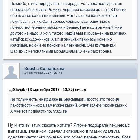
ПекинОс, такой породы нет в природе. Есть пекинес - древняя
порода собак-львов. Рыжих с черными масками до глаз. В России
обошла все сайты питомников. Нет! исчезли наши золотые
пекинесы, нет их. Одни серые, черные, разноцветные с
полностью черными масками и белые. Где наши рыжики? Мне
другого не надо, я хочу такого, какой был изображен на картинах
китайских художников. А в питомниках пекинесы конечно
красивые, но они не похожи на пекинесов. Они круглые как
шарики, с непонятными мордашками. Очень расстроена.
Ksusha Comariczina
26 сентября 2017 - 23:46
Shveik (13 сентября 2017 - 13:37) писал:
Не только есть, но их даже выбрасывают. Просто это теория
пакостности - когда вам нужен рыжий, будут всякие, кроме рыжих.
А мне вот подфартило, глядите
Ну и что вы этим сказать хотите? Я тоже подобрала пекинеса с
выпавшим глазиком. сделали операцию и глазик удалили.
сделали настолько похабно, что ослеп парень полностью. Хотя