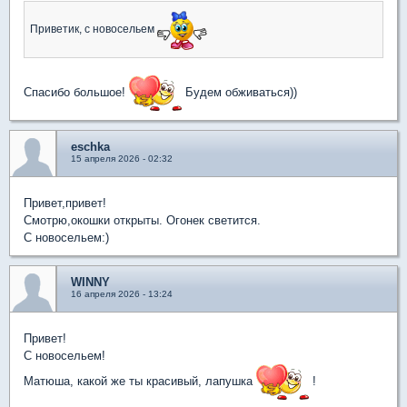
Приветик, с новосельем
Спасибо большое!
Будем обживаться))
eschka
15 апреля 2026 - 02:32
Привет,привет!
Смотрю,окошки открыты. Огонек светится.
С новосельем:)
WINNY
16 апреля 2026 - 13:24
Привет!
С новосельем!
Матюша, какой же ты красивый, лапушка
!