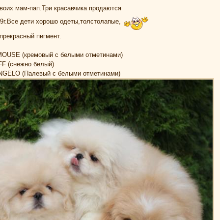
воих мам-пап.Три красавчика продаются
9г.Все дети хорошо одеты,толстолапые,
прекрасный пигмент.
USE (кремовый с белыми отметинами)
 (снежно белый)
ELO (Палевый с белыми отметинами)