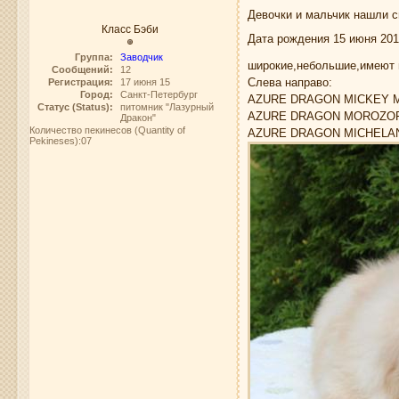
Девочки и мальчик нашли с
Класс Бэби
Дата рождения 15 июня 201
Группа:
Заводчик
широкие,небольшие,имеют 
Сообщений:
12
Слева направо:
Регистрация:
17 июня 15
Город:
Санкт-Петербург
AZURE DRAGON MICKEY MO
Статус (Status):
питомник "Лазурный
AZURE DRAGON MOROZOFF
Дракон"
Количество пекинесов (Quantity of
AZURE DRAGON MICHELANG
Pekineses):07