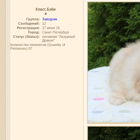
Класс Бэби
Группа:
Заводчик
Сообщений:
12
Регистрация:
17 июня 15
Город:
Санкт-Петербург
Статус (Status):
питомник "Лазурный
Дракон"
Количество пекинесов (Quantity of
Pekineses):07