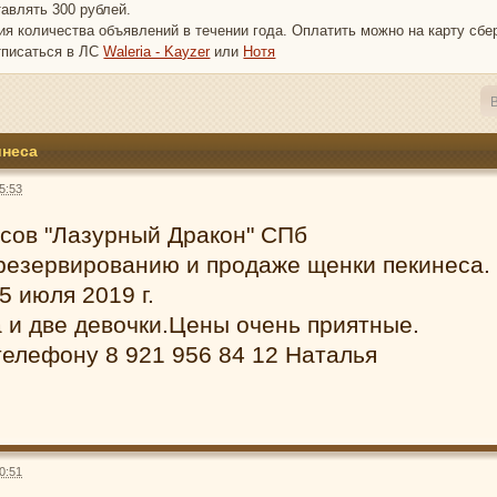
тавлять 300 рублей.
ния количества объявлений в течении года. Оплатить можно на карту сбер
тписаться в ЛС
Waleria - Kayzer
или
Нотя
В
инеса
5:53
есов "Лазурный Дракон" СПб
резервированию и продаже щенки пекинеса.
5 июля 2019 г.
 и две девочки.Цены очень приятные.
телефону 8 921 956 84 12 Наталья
0:51