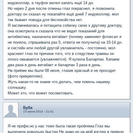
индоколлир, а тауфон велел капать ещё 14 дн.
Но через 2 дня после отмены глаз покраснел, я позвонила
доктору он сказал ну покапайте ещё дней 7 индоколлир, мол
так бывает повода для беспокойства нет.
Я засомневалась и потащила собачку свою к другому доктору,
она осмотрела и сказала что не видит показаний для
антибиотика, назначила витабакт (почему заменяет флоксал я
не поняла, спрашивала раз 5, ответа не получила) на 10-14 дн.
и систейн или любой другой увлажнитель - постоянно, мол
краснеет глаз по причине того, что в следствии травмы он
плохо омывается (увлажняется). Я купила Баларпан. Капаем
два раза в день витабакт и баларпан 3 раза в день.
На приёме мы были 08 июня, глазик красный и не проходит
(фото прикрепляю).
Жуть какая-то не знаем что делать, чем помочь нашему
солнышку.
Может кто, что может посоветовать.
Буба
15 июня 2014 - 21:41
Я не профи,но у нас тоже была такая проблема.Глаз мы
вылечили довольно быстро.Не знаю,но на мой взгляд в первую