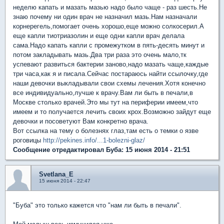
неделю капать и мазать мазью надо было чаще - раз шесть.Не
знаю почему ни один врач не назначил мазь.Нам назначали
корнерегель,помогает очень хорошо,еще можно солкосерил.А
еще капли тиотриазолин и еще одни капли врач делала
сама.Надо капать капли с промежутком в пять-десять минут и
потом закладывать мазь.Два три раза это очень мало,тк
успевают развиться бактерии заново,надо мазать чаще,каждые
три часа,как я и писала.Сейчас постараюсь найти ссылочку,где
наши девочки выкладывали свои схемы лечения.Хотя конечно
все индивидуально,лучше к врачу.Вам ли быть в печали,в
Москве столько врачей.Это мы тут на периферии имеем,что
имеем и то получается лечить своих крох.Возможно зайдут еще
девочки и посоветуют Вам конкретно врача.
Вот ссылка на тему о болезнях глаз,там есть о темки о язве
роговицы
http://pekines.info/...1-bolezni-glaz/
Сообщение отредактировал Буба: 15 июня 2014 - 21:51
Svetlana_E
15 июня 2014 - 22:47
"Буба" это только кажется что "нам ли быть в печали".