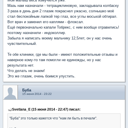
Мой малыш весь измучился уже.
Мазь нам назначали - тетрациклиновую, закладывала колбаску
3 раза в день дня 2 глазик покраснел ужасно, солнышко моё
стал беспокойным лапкой тер глаз, все углы моськой обтирал.
Вот врач и заменил его каплями - флоксал.
Ещё первоначально капали Тобрекс, с ним вообще отравились!
поэтому назначили - индоколлир.
Забыла я написать моему мальчику 12,5лет, он у нас очень
чувствительный.
Те обе клиники, где мы были - имеют положительные отзывы и
наверное кому-то там помогли не единожды, но у нас
результата нет.
Что делать не знаем!
Это же глазик, очень боимся упустить.
Буба
15 июня 2014 - 23:22
Svetlana_E (15 июня 2014 - 22:47) писал:
"Буба" это только кажется что "нам ли быть в печали".