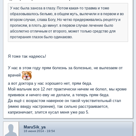
У нас была заноза в глазу. Потом какая-то травма и тоже
образовывалось бельмо, в общем жуть, вылечили и в первом и во
втором случае, слава Богу, Но четко придерживались рецепту и
прописям, в плоть до минут. в первом случае лечение было
абсолютно отличным от второго, может только средство для
протирания глазок было одинаково.
Я тоже так надеюсь!
У нас в этом году прям болезнь за болезнью, не вылезаем от
врачей
а вот доктора у нас хорошего нет, прям беда.
Мой мальчик все 12 лет практически ничем не болел, мы кроме
прививок и ничего ему не делали, а теперь прям беда.
Да ещё с возрастом наверное он такой чувствительный стал
(имею ввиду настроение), так сильно расстраивается,
капризничает, злится кусал меня уже раз 5.
MaruSik_ya
16 июня 2014 - 19:54