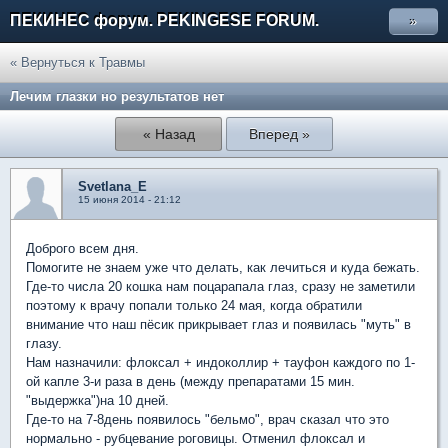
ПЕКИНЕС форум. PEKINGESE FORUM.
»
« Вернуться к Травмы
Лечим глазки но результатов нет
« Назад
Вперед »
Svetlana_E
15 июня 2014 - 21:12
Доброго всем дня.
Помогите не знаем уже что делать, как лечиться и куда бежать.
Где-то числа 20 кошка нам поцарапала глаз, сразу не заметили
поэтому к врачу попали только 24 мая, когда обратили
внимание что наш пёсик прикрывает глаз и появилась "муть" в
глазу.
Нам назначили: флоксал + индоколлир + тауфон каждого по 1-
ой капле 3-и раза в день (между препаратами 15 мин.
"выдержка")на 10 дней.
Где-то на 7-8день появилось "бельмо", врач сказал что это
нормально - рубцевание роговицы. Отменил флоксал и