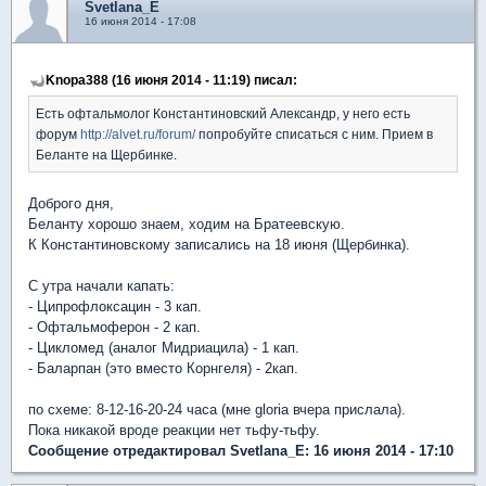
Svetlana_E
16 июня 2014 - 17:08
Knopa388 (16 июня 2014 - 11:19) писал:
Есть офтальмолог Константиновский Александр, у него есть
форум
http://alvet.ru/forum/
попробуйте списаться с ним. Прием в
Беланте на Щербинке.
Доброго дня,
Беланту хорошо знаем, ходим на Братеевскую.
К Константиновскому записались на 18 июня (Щербинка).
С утра начали капать:
- Ципрофлоксацин - 3 кап.
- Офтальмоферон - 2 кап.
- Цикломед (аналог Мидриацила) - 1 кап.
- Баларпан (это вместо Корнгеля) - 2кап.
по схеме: 8-12-16-20-24 часа (мне gloria вчера прислала).
Пока никакой вроде реакции нет тьфу-тьфу.
Сообщение отредактировал Svetlana_E: 16 июня 2014 - 17:10