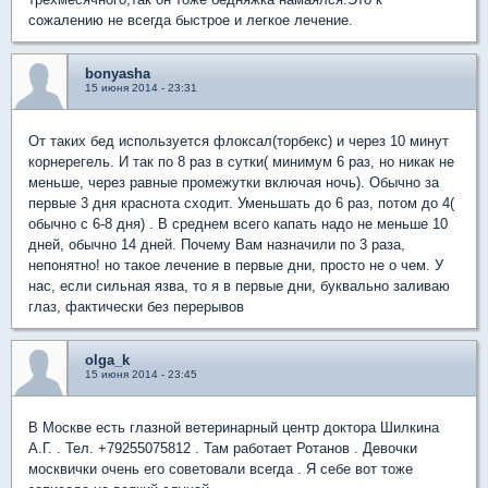
сожалению не всегда быстрое и легкое лечение.
bonyasha
15 июня 2014 - 23:31
От таких бед используется флоксал(торбекс) и через 10 минут
корнерегель. И так по 8 раз в сутки( минимум 6 раз, но никак не
меньше, через равные промежутки включая ночь). Обычно за
первые 3 дня краснота сходит. Уменьшать до 6 раз, потом до 4(
обычно с 6-8 дня) . В среднем всего капать надо не меньше 10
дней, обычно 14 дней. Почему Вам назначили по 3 раза,
непонятно! но такое лечение в первые дни, просто не о чем. У
нас, если сильная язва, то я в первые дни, буквально заливаю
глаз, фактически без перерывов
olga_k
15 июня 2014 - 23:45
В Москве есть глазной ветеринарный центр доктора Шилкина
А.Г. . Тел. +79255075812 . Там работает Ротанов . Девочки
москвички очень его советовали всегда . Я себе вот тоже