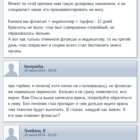
Может по этой причине нам такую дозировку назначили, я не
специалист никак это прокомментировать не могу.
Капали мы флоксал + индоколлир + тауфон - 12 дней.
Красноты не было, глаз был совершенно спокойный, но
образовалось бельмо.
А вот как только отменили флоксал и индоколлир, то на третий
день глаз покраснел и скорее всего стал беспокоить моего
песика.
bonyasha
16 июня 2014 - 00:45
про торбекс я поняла( хотя лично не сталкивалась), но флоксал
же нормально переносил. Бельмо и не сразу появляется, все
верно. Вам Ольга выше написала врача, попробуйте обратиться
к нему. Без лечения глаз пропадет и чем дольше ищите врача
тем тяжелее будет вылечить. В глазах, каждый час важен. А
кто вам отменил флоксал?
Svetlana_E
16 июня 2014 - 01:23