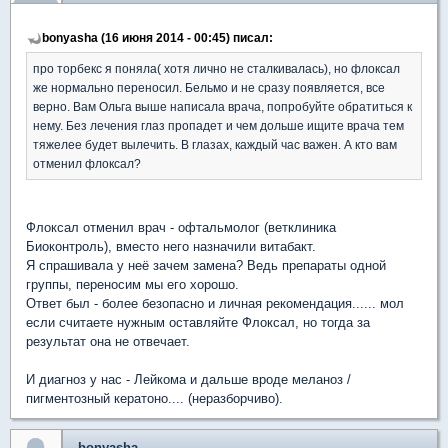
bonyasha (16 июня 2014 - 00:45) писал:
про торбекс я поняла( хотя лично не сталкивалась), но флоксал
же нормально переносил. Бельмо и не сразу появляется, все
верно. Вам Ольга выше написала врача, попробуйте обратиться к
нему. Без лечения глаз пропадет и чем дольше ищите врача тем
тяжелее будет вылечить. В глазах, каждый час важен. А кто вам
отменил флоксал?
Флоксал отменил врач - офтальмолог (ветклиника
Биоконтроль), вместо него назначили витабакт.
Я спрашивала у неё зачем замена? Ведь препараты одной
группы, переносим мы его хорошо.
Ответ был - более безопасно и личная рекомендация...... мол
если считаете нужным оставляйте Флоксал, но тогда за
результат она не отвечает.
И диагноз у нас - Лейкома и дальше вроде меланоз /
пигментозный кератоно.... (неразборчиво).
bonyasha