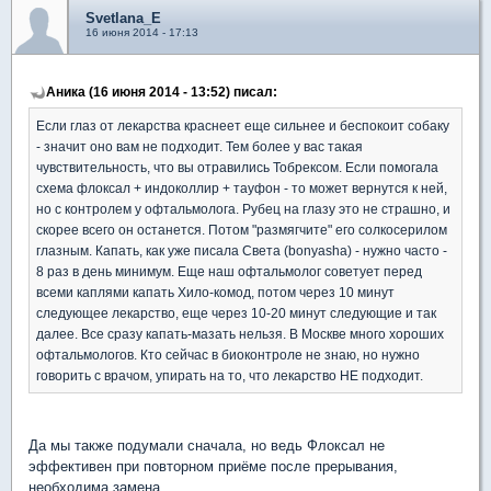
Svetlana_E
16 июня 2014 - 17:13
Аника (16 июня 2014 - 13:52) писал:
Если глаз от лекарства краснеет еще сильнее и беспокоит собаку
- значит оно вам не подходит. Тем более у вас такая
чувствительность, что вы отравились Тобрексом. Если помогала
схема флоксал + индоколлир + тауфон - то может вернутся к ней,
но с контролем у офтальмолога. Рубец на глазу это не страшно, и
скорее всего он останется. Потом "размягчите" его солкосерилом
глазным. Капать, как уже писала Света (bonyasha) - нужно часто -
8 раз в день минимум. Еще наш офтальмолог советует перед
всеми каплями капать Хило-комод, потом через 10 минут
следующее лекарство, еще через 10-20 минут следующие и так
далее. Все сразу капать-мазать нельзя. В Москве много хороших
офтальмологов. Кто сейчас в биоконтроле не знаю, но нужно
говорить с врачом, упирать на то, что лекарство НЕ подходит.
Да мы также подумали сначала, но ведь Флоксал не
эффективен при повторном приёме после прерывания,
необходима замена.