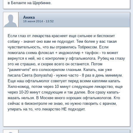
в Беланте на Щербинке.
Аника
16 июня 2014 - 13:52
Если глаз от лекарства краснеет еще сильнее и беспокоит
собаку - значит оно вам не подходит. Тем более у вас такая
чувствительность, что вы отравились Тобрексом. Если
помогала схема флоксал + индоколлир + тауфон - то может
вернутся к ней, но с контролем у офтальмолога. Рубец на глазу
это не страшно, и скорее всего он останется. Потом
"размягчите" его солкосерилом глазным. Капать, как уже
писала Света (bonyasha) - нужно часто - 8 раз в день минимум.
Еще наш офтальмолог советует перед всеми каплями капать
Хило-комод, потом через 10 минут следующее лекарство, еще
через 10-20 минут следующие и так далее. Все сразу капать-
мазать нельзя. В Москве много хороших офтальмологов. Кто
сейчас в биоконтроле не знаю, но нужно говорить с врачом,
упирать на то, что лекарство НЕ подходит.