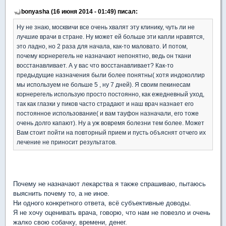
bonyasha (16 июня 2014 - 01:49) писал:
Ну не знаю, москвичи все очень хвалят эту клинику, чуть ли не
лучшие врачи в стране. Ну может ей больше эти капли нравятся,
это ладно, но 2 раза для начала, как-то маловато. И потом,
почему корнерегель не назначают непонятно, ведь он ткани
восстанавливает. А у вас что восстанавливает? Как-то
предыдущие назначения были более понятны( хотя индоколлир
мы используем не больше 5 , ну 7 дней). Я своим пекинесам
корнерегель использую просто постоянно, как ежедневный уход,
так как глазки у пиков часто страдают и наш врач назнает его
постоянное использование( и вам тауфон назначали, его тоже
очень долго капают). Ну а уж вовремя болезни тем более. Может
Вам стоит пойти на повторный прием и пусть объяснят отчего их
лечение не приносит результатов.
Почему не назначают лекарства я также спрашиваю, пытаюсь
выяснить почему то, а не иное.
Ни одного конкретного ответа, всё субъективные доводы.
Я не хочу оценивать врача, говорю, что нам не повезло и очень
жалко свою собачку, времени, денег.