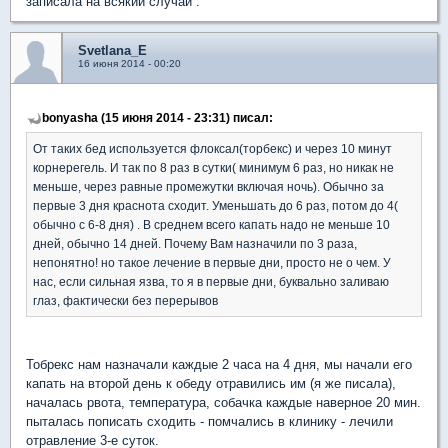
записала на всякий случай .
Svetlana_E
16 июня 2014 - 00:20
bonyasha (15 июня 2014 - 23:31) писал:
От таких бед используется флоксал(торбекс) и через 10 минут
корнерегель. И так по 8 раз в сутки( минимум 6 раз, но никак не
меньше, через равные промежутки включая ночь). Обычно за
первые 3 дня краснота сходит. Уменьшать до 6 раз, потом до 4(
обычно с 6-8 дня) . В среднем всего капать надо не меньше 10
дней, обычно 14 дней. Почему Вам назначили по 3 раза,
непонятно! но такое лечение в первые дни, просто не о чем. У
нас, если сильная язва, то я в первые дни, буквально заливаю
глаз, фактически без перерывов
Тобрекс нам назначали каждые 2 часа на 4 дня, мы начали его
капать на второй день к обеду отравились им (я же писала),
началась рвота, температура, собачка каждые наверное 20 мин.
пыталась пописать сходить - помчались в клинику - лечили
отравление 3-е суток.