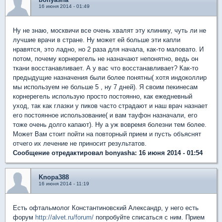
16 июня 2014 - 01:49
Ну не знаю, москвичи все очень хвалят эту клинику, чуть ли не
лучшие врачи в стране. Ну может ей больше эти капли
нравятся, это ладно, но 2 раза для начала, как-то маловато. И
потом, почему корнерегель не назначают непонятно, ведь он
ткани восстанавливает. А у вас что восстанавливает? Как-то
предыдущие назначения были более понятны( хотя индоколлир
мы используем не больше 5 , ну 7 дней). Я своим пекинесам
корнерегель использую просто постоянно, как ежедневный
уход, так как глазки у пиков часто страдают и наш врач назнает
его постоянное использование( и вам тауфон назначали, его
тоже очень долго капают). Ну а уж вовремя болезни тем более.
Может Вам стоит пойти на повторный прием и пусть объяснят
отчего их лечение не приносит результатов.
Сообщение отредактировал bonyasha: 16 июня 2014 - 01:54
Knopa388
16 июня 2014 - 11:19
Есть офтальмолог Константиновский Александр, у него есть
форум
http://alvet.ru/forum/
попробуйте списаться с ним. Прием