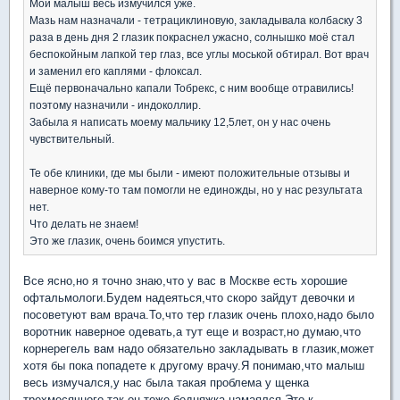
Мой малыш весь измучился уже.
Мазь нам назначали - тетрациклиновую, закладывала колбаску 3
раза в день дня 2 глазик покраснел ужасно, солнышко моё стал
беспокойным лапкой тер глаз, все углы моськой обтирал. Вот врач
и заменил его каплями - флоксал.
Ещё первоначально капали Тобрекс, с ним вообще отравились!
поэтому назначили - индоколлир.
Забыла я написать моему мальчику 12,5лет, он у нас очень
чувствительный.
Те обе клиники, где мы были - имеют положительные отзывы и
наверное кому-то там помогли не единожды, но у нас результата
нет.
Что делать не знаем!
Это же глазик, очень боимся упустить.
Все ясно,но я точно знаю,что у вас в Москве есть хорошие
офтальмологи.Будем надеяться,что скоро зайдут девочки и
посоветуют вам врача.То,что тер глазик очень плохо,надо было
воротник наверное одевать,а тут еще и возраст,но думаю,что
корнерегель вам надо обязательно закладывать в глазик,может
хотя бы пока попадете к другому врачу.Я понимаю,что малыш
весь измучался,у нас была такая проблема у щенка
трехмесячного,так он тоже бедняжка намаялся.Это к