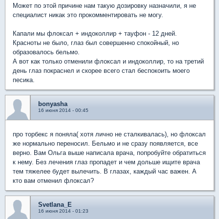
Может по этой причине нам такую дозировку назначили, я не
специалист никак это прокомментировать не могу.
Капали мы флоксал + индоколлир + тауфон - 12 дней.
Красноты не было, глаз был совершенно спокойный, но
образовалось бельмо.
А вот как только отменили флоксал и индоколлир, то на третий
день глаз покраснел и скорее всего стал беспокоить моего
песика.
bonyasha
16 июня 2014 - 00:45
про торбекс я поняла( хотя лично не сталкивалась), но флоксал
же нормально переносил. Бельмо и не сразу появляется, все
верно. Вам Ольга выше написала врача, попробуйте обратиться
к нему. Без лечения глаз пропадет и чем дольше ищите врача
тем тяжелее будет вылечить. В глазах, каждый час важен. А
кто вам отменил флоксал?
Svetlana_E
16 июня 2014 - 01:23