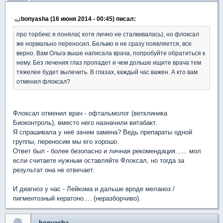
bonyasha (16 июня 2014 - 00:45) писал:
про торбекс я поняла( хотя лично не сталкивалась), но флоксал
же нормально переносил. Бельмо и не сразу появляется, все
верно. Вам Ольга выше написала врача, попробуйте обратиться к
нему. Без лечения глаз пропадет и чем дольше ищите врача тем
тяжелее будет вылечить. В глазах, каждый час важен. А кто вам
отменил флоксал?
Флоксал отменил врач - офтальмолог (ветклиника
Биоконтроль), вместо него назначили витабакт.
Я спрашивала у неё зачем замена? Ведь препараты одной
группы, переносим мы его хорошо.
Ответ был - более безопасно и личная рекомендация...... мол
если считаете нужным оставляйте Флоксал, но тогда за
результат она не отвечает.
И диагноз у нас - Лейкома и дальше вроде меланоз /
пигментозный кератоно.... (неразборчиво).
bonyasha