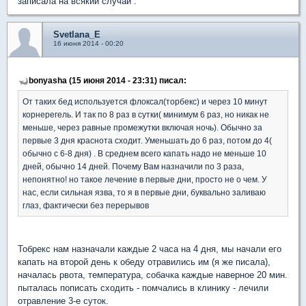
записала на всякий случай .
Svetlana_E
16 июня 2014 - 00:20
bonyasha (15 июня 2014 - 23:31) писал:
От таких бед используется флоксал(торбекс) и через 10 минут
корнерегель. И так по 8 раз в сутки( минимум 6 раз, но никак не
меньше, через равные промежутки включая ночь). Обычно за
первые 3 дня краснота сходит. Уменьшать до 6 раз, потом до 4(
обычно с 6-8 дня) . В среднем всего капать надо не меньше 10
дней, обычно 14 дней. Почему Вам назначили по 3 раза,
непонятно! но такое лечение в первые дни, просто не о чем. У
нас, если сильная язва, то я в первые дни, буквально заливаю
глаз, фактически без перерывов
Тобрекс нам назначали каждые 2 часа на 4 дня, мы начали его
капать на второй день к обеду отравились им (я же писала),
началась рвота, температура, собачка каждые наверное 20 мин.
пыталась пописать сходить - помчались в клинику - лечили
отравление 3-е суток.