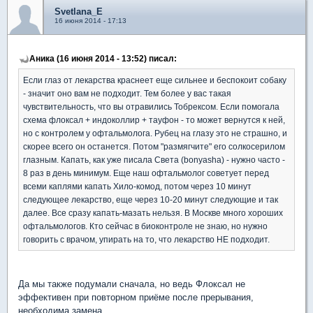
Svetlana_E
16 июня 2014 - 17:13
Аника (16 июня 2014 - 13:52) писал:
Если глаз от лекарства краснеет еще сильнее и беспокоит собаку
- значит оно вам не подходит. Тем более у вас такая
чувствительность, что вы отравились Тобрексом. Если помогала
схема флоксал + индоколлир + тауфон - то может вернутся к ней,
но с контролем у офтальмолога. Рубец на глазу это не страшно, и
скорее всего он останется. Потом "размягчите" его солкосерилом
глазным. Капать, как уже писала Света (bonyasha) - нужно часто -
8 раз в день минимум. Еще наш офтальмолог советует перед
всеми каплями капать Хило-комод, потом через 10 минут
следующее лекарство, еще через 10-20 минут следующие и так
далее. Все сразу капать-мазать нельзя. В Москве много хороших
офтальмологов. Кто сейчас в биоконтроле не знаю, но нужно
говорить с врачом, упирать на то, что лекарство НЕ подходит.
Да мы также подумали сначала, но ведь Флоксал не
эффективен при повторном приёме после прерывания,
необходима замена.