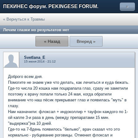
ПЕКИНЕС форум. PEKINGESE FORUM.
»
« Вернуться к Травмы
Лечим глазки но результатов нет
« Назад
Вперед »
Svetlana_E
15 июня 2014 - 21:12
Доброго всем дня.
Помогите не знаем уже что делать, как лечиться и куда бежать.
Где-то числа 20 кошка нам поцарапала глаз, сразу не заметили
поэтому к врачу попали только 24 мая, когда обратили
внимание что наш пёсик прикрывает глаз и появилась "муть" в
глазу.
Нам назначили: флоксал + индоколлир + тауфон каждого по 1-
ой капле 3-и раза в день (между препаратами 15 мин.
"выдержка")на 10 дней.
Где-то на 7-8день появилось "бельмо", врач сказал что это
нормально - рубцевание роговицы. Отменил флоксал и