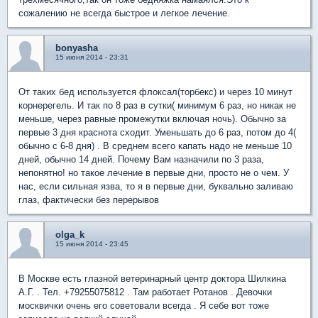
сожалению не всегда быстрое и легкое лечение.
bonyasha
15 июня 2014 - 23:31
От таких бед используется флоксал(торбекс) и через 10 минут
корнерегель. И так по 8 раз в сутки( минимум 6 раз, но никак не
меньше, через равные промежутки включая ночь). Обычно за
первые 3 дня краснота сходит. Уменьшать до 6 раз, потом до 4(
обычно с 6-8 дня) . В среднем всего капать надо не меньше 10
дней, обычно 14 дней. Почему Вам назначили по 3 раза,
непонятно! но такое лечение в первые дни, просто не о чем. У
нас, если сильная язва, то я в первые дни, буквально заливаю
глаз, фактически без перерывов
olga_k
15 июня 2014 - 23:45
В Москве есть глазной ветеринарный центр доктора Шилкина
А.Г. . Тел. +79255075812 . Там работает Ротанов . Девочки
москвички очень его советовали всегда . Я себе вот тоже