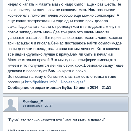
неделю капать и мазать мазью надо было чаще - раз шесть.Не
знаю почему ни один врач не назначил мазь.Нам назначали
корнерегель,помогает очень хорошо,еще можно солкосерил.А
еще капли тиотриазолин и еще одни капли врач делала
сама.Надо капать капли с промежутком в пять-десять минут и
потом закладывать мазь.Два три раза это очень мало,тк
успевают развиться бактерии заново,надо мазать чаще,каждые
три часа,как я и писала.Сейчас постараюсь найти ссылочку,где
наши девочки выкладывали свои схемы лечения.Хотя конечно
все индивидуально,лучше к врачу.Вам ли быть в печали,в
Москве столько врачей.Это мы тут на периферии имеем,что
имеем и то получается лечить своих крох.Возможно зайдут еще
девочки и посоветуют Вам конкретно врача.
Вот ссылка на тему о болезнях глаз,там есть о темки о язве
роговицы
http://pekines.info/...1-bolezni-glaz/
Сообщение отредактировал Буба: 15 июня 2014 - 21:51
Svetlana_E
15 июня 2014 - 22:47
"Буба" это только кажется что "нам ли быть в печали".