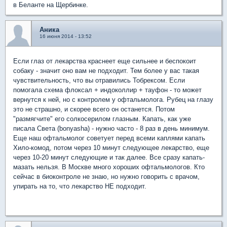
в Беланте на Щербинке.
Аника
16 июня 2014 - 13:52
Если глаз от лекарства краснеет еще сильнее и беспокоит
собаку - значит оно вам не подходит. Тем более у вас такая
чувствительность, что вы отравились Тобрексом. Если
помогала схема флоксал + индоколлир + тауфон - то может
вернутся к ней, но с контролем у офтальмолога. Рубец на глазу
это не страшно, и скорее всего он останется. Потом
"размягчите" его солкосерилом глазным. Капать, как уже
писала Света (bonyasha) - нужно часто - 8 раз в день минимум.
Еще наш офтальмолог советует перед всеми каплями капать
Хило-комод, потом через 10 минут следующее лекарство, еще
через 10-20 минут следующие и так далее. Все сразу капать-
мазать нельзя. В Москве много хороших офтальмологов. Кто
сейчас в биоконтроле не знаю, но нужно говорить с врачом,
упирать на то, что лекарство НЕ подходит.