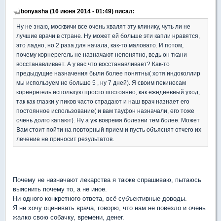
bonyasha (16 июня 2014 - 01:49) писал:
Ну не знаю, москвичи все очень хвалят эту клинику, чуть ли не
лучшие врачи в стране. Ну может ей больше эти капли нравятся,
это ладно, но 2 раза для начала, как-то маловато. И потом,
почему корнерегель не назначают непонятно, ведь он ткани
восстанавливает. А у вас что восстанавливает? Как-то
предыдущие назначения были более понятны( хотя индоколлир
мы используем не больше 5 , ну 7 дней). Я своим пекинесам
корнерегель использую просто постоянно, как ежедневный уход,
так как глазки у пиков часто страдают и наш врач назнает его
постоянное использование( и вам тауфон назначали, его тоже
очень долго капают). Ну а уж вовремя болезни тем более. Может
Вам стоит пойти на повторный прием и пусть объяснят отчего их
лечение не приносит результатов.
Почему не назначают лекарства я также спрашиваю, пытаюсь
выяснить почему то, а не иное.
Ни одного конкретного ответа, всё субъективные доводы.
Я не хочу оценивать врача, говорю, что нам не повезло и очень
жалко свою собачку, времени, денег.