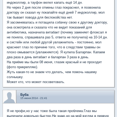
индоколлир, а тауфон велел капать ещё 14 дн.
Но через 2 дня после отмены глаз покраснел, я позвонила
доктору он сказал ну покапайте ещё дней 7 индоколлир, мол
так бывает повода для беспокойства нет.
Я засомневалась и потащила собачку свою к другому доктору,
она осмотрела и сказала что не видит показаний для
антибиотика, назначила витабакт (почему заменяет флоксал я
не поняла, спрашивала раз 5, ответа не получила) на 10-14 дн.
и систейн или любой другой увлажнитель - постоянно, мол
краснеет глаз по причине того, что в следствии травмы он
плохо омывается (увлажняется). Я купила Баларпан. Капаем
два раза в день витабакт и баларпан 3 раза в день.
На приёме мы были 08 июня, глазик красный и не проходит
(фото прикрепляю).
Жуть какая-то не знаем что делать, чем помочь нашему
солнышку.
Может кто, что может посоветовать.
Буба
15 июня 2014 - 21:41
Я не профи,но у нас тоже была такая проблема.Глаз мы
вылечили довольно быстро.Не знаю,но на мой взгляд в первую