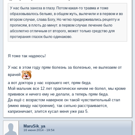
У нас была заноза в глазу. Потом какая-то травма и тоже
образовывалось бельмо, в общем жуть, вылечили и в первом и во
втором случае, слава Богу, Но четко придерживались рецепту и
прописям, в плоть до минут. в первом случае лечение было
абсолютно отличным от второго, может только средство для
протирания глазок было одинаково.
Я тоже так надеюсь!
У нас в этом году прям болезнь за болезнью, не вылезаем от
врачей
а вот доктора у нас хорошего нет, прям беда.
Мой мальчик все 12 лет практически ничем не болел, мы кроме
прививок и ничего ему не делали, а теперь прям беда.
Да ещё с возрастом наверное он такой чувствительный стал
(имею ввиду настроение), так сильно расстраивается,
капризничает, злится кусал меня уже раз 5.
MaruSik_ya
16 июня 2014 - 19:54