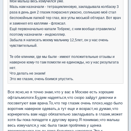
Мой малыш весь измучился уже.
Мазь нам назначали - тетрациклиновую, закладывала колбаску 3
раза в день дня 2 глазик покраснел ужасно, солнышко моё стал
беспокойным лапкой тер глаз, все углы моськой обтирал. Вот врач
и заменил его каплями - флоксал.
Ещё первоначально капали Тобрекс, с ним вообще отравились!
поэтому назначили - индоколлир.
Забыла я написать моему мальчику 12,5лет, он у нас очень
чувствительный.
Те обе клиники, где мы были - имеют положительные отзывы и
наверное кому-то там помогли не единожды, но у нас результата
нет.
Что делать не знаем!
Это же глазик, очень боимся упустить.
Все ясно,но я точно знаю,что у вас в Москве есть хорошие
офтальмологи.Будем надеяться,что скоро зайдут девочки и
посоветуют вам врача.То,что тер глазик очень плохо,надо было
воротник наверное одевать,а тут еще и возраст,но думаю,что
корнерегель вам надо обязательно закладывать в глазик,может
хотя бы пока попадете к другому врачу.Я понимаю,что малыш
весь измучался,у нас была такая проблема у щенка
трехмесячного,так он тоже бедняжка намаялся.Это к