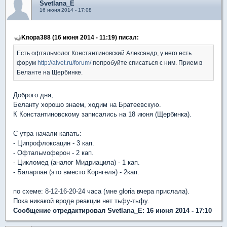
Svetlana_E
16 июня 2014 - 17:08
Knopa388 (16 июня 2014 - 11:19) писал:
Есть офтальмолог Константиновский Александр, у него есть
форум
http://alvet.ru/forum/
попробуйте списаться с ним. Прием в
Беланте на Щербинке.
Доброго дня,
Беланту хорошо знаем, ходим на Братеевскую.
К Константиновскому записались на 18 июня (Щербинка).
С утра начали капать:
- Ципрофлоксацин - 3 кап.
- Офтальмоферон - 2 кап.
- Цикломед (аналог Мидриацила) - 1 кап.
- Баларпан (это вместо Корнгеля) - 2кап.
по схеме: 8-12-16-20-24 часа (мне gloria вчера прислала).
Пока никакой вроде реакции нет тьфу-тьфу.
Сообщение отредактировал Svetlana_E: 16 июня 2014 - 17:10