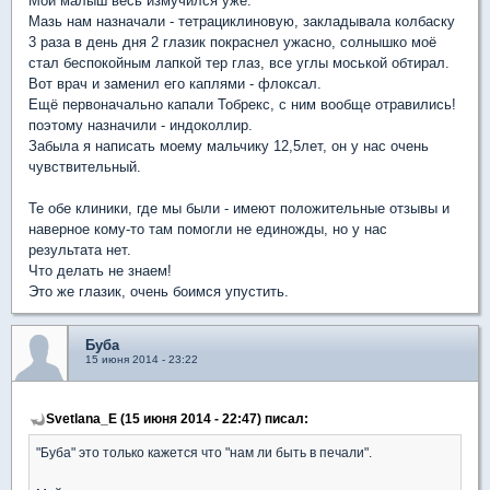
Мой малыш весь измучился уже.
Мазь нам назначали - тетрациклиновую, закладывала колбаску
3 раза в день дня 2 глазик покраснел ужасно, солнышко моё
стал беспокойным лапкой тер глаз, все углы моськой обтирал.
Вот врач и заменил его каплями - флоксал.
Ещё первоначально капали Тобрекс, с ним вообще отравились!
поэтому назначили - индоколлир.
Забыла я написать моему мальчику 12,5лет, он у нас очень
чувствительный.
Те обе клиники, где мы были - имеют положительные отзывы и
наверное кому-то там помогли не единожды, но у нас
результата нет.
Что делать не знаем!
Это же глазик, очень боимся упустить.
Буба
15 июня 2014 - 23:22
Svetlana_E (15 июня 2014 - 22:47) писал:
"Буба" это только кажется что "нам ли быть в печали".