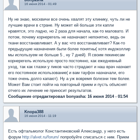
16 июня 2014 - 01:49
Ну не знаю, москвичи все очень хвалят эту клинику, чуть ли не
лучшие врачи в стране. Ну может ей больше эти капли
нравятся, это ладно, но 2 раза для начала, как-то маловато. И
потом, почему корнерегель не назначают непонятно, ведь он
ткани восстанавливает. А у вас что восстанавливает? Как-то
предыдущие назначения были более понятны( хотя индоколлир
мы используем не больше 5 , ну 7 дней). Я своим пекинесам
корнерегель использую просто постоянно, как ежедневный
уход, так как глазки у пиков часто страдают и наш врач назнает
его постоянное использование( и вам тауфон назначали, его
тоже очень долго капают). Ну а уж вовремя болезни тем более.
Может Вам стоит пойти на повторный прием и пусть объяснят
отчего их лечение не приносит результатов.
Сообщение отредактировал bonyasha: 16 июня 2014 - 01:54
Knopa388
16 июня 2014 - 11:19
Есть офтальмолог Константиновский Александр, у него есть
форум
http://alvet.ru/forum/
попробуйте списаться с ним. Прием