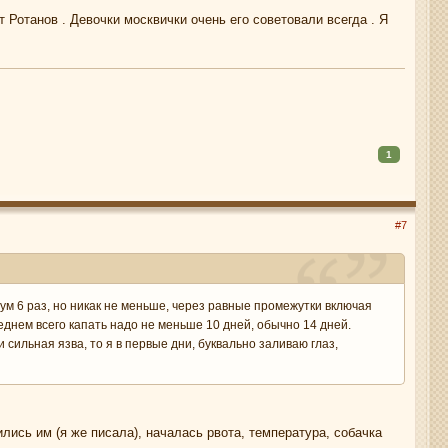
т Ротанов . Девочки москвички очень его советовали всегда . Я
1
#7
имум 6 раз, но никак не меньше, через равные промежутки включая
среднем всего капать надо не меньше 10 дней, обычно 14 дней.
и сильная язва, то я в первые дни, буквально заливаю глаз,
ились им (я же писала), началась рвота, температура, собачка