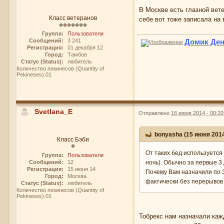
В Москве есть глазной вете
Класс ветеранов
себе вот тоже записала на 
Группа:
Пользователи
Сообщений:
3 241
Домик Де
Регистрация:
01 декабря 12
Город:
Тамбов
Статус (Status):
любитель
Количество пекинесов (Quantity of
Pekineses):01
Svetlana_E
Отправлено
16 июня 2014 - 00:20
bonyasha (15 июня 2014
Класс Бэби
От таких бед используется 
Группа:
Пользователи
Сообщений:
12
ночь). Обычно за первые 3 
Регистрация:
15 июня 14
Почему Вам назначили по 3 
Город:
Москва
фактически без перерывов
Статус (Status):
любитель
Количество пекинесов (Quantity of
Pekineses):01
Тобрекс нам назначали кажд