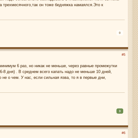
а трехмесячного,так он тоже бедняжка намаялся.Это к
0
#5
( минимум 6 раз, но никак не меньше, через равные промежутки
6-8 дня) . В среднем всего капать надо не меньше 10 дней,
 не о чем. У нас, если сильная язва, то я в первые дни,
3
#6