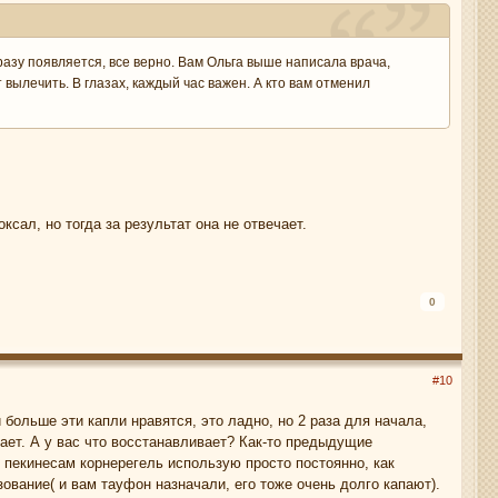
разу появляется, все верно. Вам Ольга выше написала врача,
вылечить. В глазах, каждый час важен. А кто вам отменил
сал, но тогда за результат она не отвечает.
0
#10
 больше эти капли нравятся, это ладно, но 2 раза для начала,
вает. А у вас что восстанавливает? Как-то предыдущие
м пекинесам корнерегель использую просто постоянно, как
зование( и вам тауфон назначали, его тоже очень долго капают).