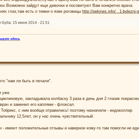
рох.Возможно зайдут еще девочки и посоветуют Вам конкретно врача.
нях глаз,там есть о темки о язве роговицы
http://pekines.info/...1-bolezni-g
Буба: 15 июня 2014 - 21:51
живут здесь
что "нам ли быть в печали".
 уже.
ациклиновую, закладывала колбаску 3 раза в день дня 2 глазик покрасн
 врач и заменил его каплями - флоксал.
Тобрекс, с ним вообще отравились! поэтому назначили - индоколлир.
альчику 12,5лет, он у нас очень чувствительный.
и - имеют положительные отзывы и наверное кому-то там помогли не еди