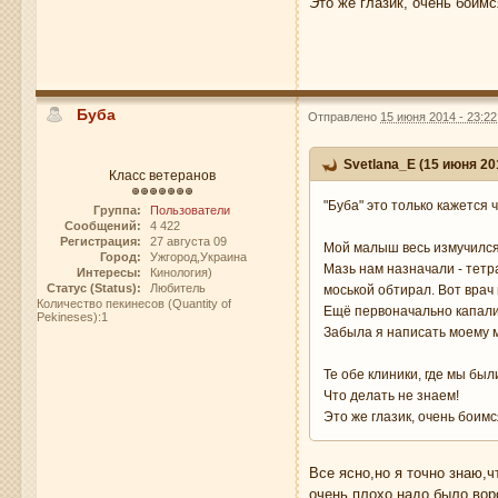
Это же глазик, очень боимс
Буба
Отправлено
15 июня 2014 - 23:22
Svetlana_E (15 июня 201
Класс ветеранов
"Буба" это только кажется ч
Группа:
Пользователи
Сообщений:
4 422
Регистрация:
27 августа 09
Мой малыш весь измучился
Город:
Ужгород,Украина
Мазь нам назначали - тетр
Интересы:
Кинология)
Статус (Status):
Любитель
моськой обтирал. Вот врач 
Количество пекинесов (Quantity of
Ещё первоначально капали 
Pekineses):1
Забыла я написать моему м
Те обе клиники, где мы бы
Что делать не знаем!
Это же глазик, очень боимс
Все ясно,но я точно знаю,
очень плохо,надо было вор