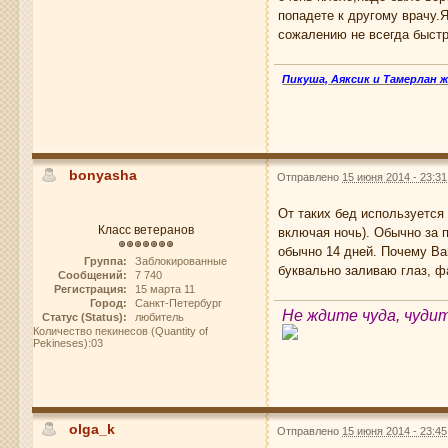
попадете к другому врачу.
сожалению не всегда быстр
Пикуша, Аяксик и Тамерлан 
bonyasha
Отправлено
15 июня 2014 - 23:31
От таких бед используется 
Класс ветеранов
включая ночь). Обычно за п
обычно 14 дней. Почему Вам
Группа:
Заблокированные
буквально заливаю глаз, ф
Сообщений:
7 740
Регистрация:
15 марта 11
Город:
Санкт-Петербург
Не ждите чуда, чуди
Статус (Status):
любитель
Количество пекинесов (Quantity of
Pekineses):03
olga_k
Отправлено
15 июня 2014 - 23:45