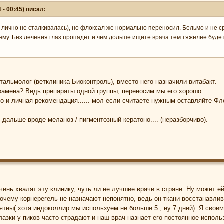
 - 00:45) писал:
я лично не сталкивалась), но флоксал же нормально переносил. Бельмо и не с
ему. Без лечения глаз пропадет и чем дольше ищите врача тем тяжелее будет 
тальмолог (ветклиника Биоконтроль), вместо него назначили витабакт.
замена? Ведь препараты одной группы, переносим мы его хорошо.
о и личная рекомендация...... мол если считаете нужным оставляйте Флок
и дальше вроде меланоз / пигментозный кератоно.... (неразборчиво).
чень хвалят эту клинику, чуть ли не лучшие врачи в стране. Ну может ей
 почему корнерегель не назначают непонятно, ведь он ткани восстанавли
ятны( хотя индоколлир мы используем не больше 5 , ну 7 дней). Я свои
лазки у пиков часто страдают и наш врач назнает его постоянное исполь