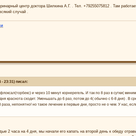
ринарный центр доктора Шилкина А.Г. . Тел. +79255075812 . Там работае
всякий случай .
ни
 - 23:31) писал:
флоксал(торбекс) и через 10 минут корнерегель. И так по 8 раз в сутки( мин
дня краснота сходит. Уменьшать до 6 раз, потом до 4( обычно с 6-8 дня) . В 
раза, непонятно! но такое лечение в первые дни, просто не о чем. У нас, есл
ые 2 часа на 4 дня, мы начали его капать на второй день к обеду отрав