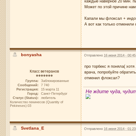
каждые наверное 20 мин. пы
Может по этой причине нам
Капали мы флоксал + индок
А вот как только отменили 
bonyasha
Отправлено
16 июня 2014 - 00:45
про торбекс я поняла( хот
Класс ветеранов
врача, попробуйте обратит
отменил флоксал?
Группа:
Заблокированные
Сообщений:
7 740
Регистрация:
15 марта 11
Не ждите чуда, чуди
Город:
Санкт-Петербург
Статус (Status):
любитель
Количество пекинесов (Quantity of
Pekineses):03
Svetlana_E
Отправлено
16 июня 2014 - 01:23