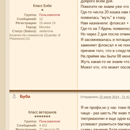
Доброго всем дня.
Класс Бэби
Помогите не знаем уже что 
Где-то числа 20 кошка нам 
Группа:
Пользователи
появилась "муть" в глазу.
Сообщений:
12
Нам назначили: флоксал + 
Регистрация:
15 июня 14
Город:
Москва
Где-то на 7-8день появило
Статус (Status):
любитель
Но через 2 дня после отмен
Количество пекинесов (Quantity of
Pekineses):01
Я засомневалась и потащил
заменяет флоксал я не поня
причине того, что в следст
На приёме мы были 08 июня
Жуть какая-то не знаем чт
Может кто, что может посо
Буба
Отправлено
15 июня 2014 - 21:41
Я не профи,но у нас тоже 
Класс ветеранов
чаще - раз шесть.Не знаю 
тиотриазолин и еще одни к
Группа:
Пользователи
успевают развиться бактер
Сообщений:
4 422
схемы лечения.Хотя конечн
Регистрация:
27 августа 09