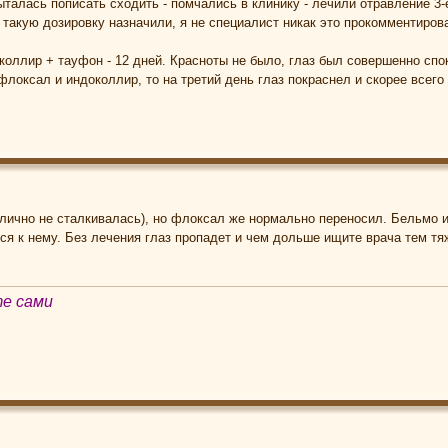
талась пописать сходить - помчались в клинику - лечили отравление 3-е
 такую дозировку назначили, я не специалист никак это прокомментирова
оллир + тауфон - 12 дней. Красноты не было, глаз был совершенно спо
флоксал и индоколлир, то на третий день глаз покраснел и скорее всего
я лично не сталкивалась), но флоксал же нормально переносил. Бельмо 
ься к нему. Без лечения глаз пропадет и чем дольше ищите врача тем тя
те сами