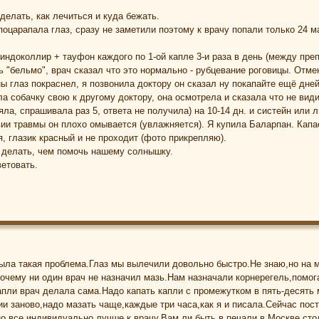
делать, как лечиться и куда бежать.
поцарапала глаз, сразу не заметили поэтому к врачу попали только 24 м
индоколлир + тауфон каждого по 1-ой капле 3-и раза в день (между преп
сь "бельмо", врач сказал что это нормально - рубцевание роговицы. Отм
ы глаз покраснел, я позвонила доктору он сказал ну покапайте ещё дне
а собачку свою к другому доктору, она осмотрела и сказала что не види
ла, спрашивала раз 5, ответа не получила) на 10-14 дн. и систейн или 
вии травмы он плохо омывается (увлажняется). Я купила Баларпан. Капае
, глазик красный и не проходит (фото прикрепляю).
о делать, чем помочь нашему солнышку.
ветовать.
была такая проблема.Глаз мы вылечили довольно быстро.Не знаю,но на 
почему ни один врач не назначил мазь.Нам назначали корнерегель,помо
апли врач делала сама.Надо капать капли с промежутком в пять-десять 
ии заново,надо мазать чаще,каждые три часа,как я и писала.Сейчас по
о все индивидуально,лучше к врачу.Вам ли быть в печали,в Москве сто