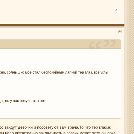
0
#4
сно, солнышко моё стал беспокойным лапкой тер глаз, все углы
, но у нас результата нет.
о зайдут девочки и посоветуют вам врача.То,что тер глазик
ам надо обязательно закладывать в глазик,может хотя бы пока