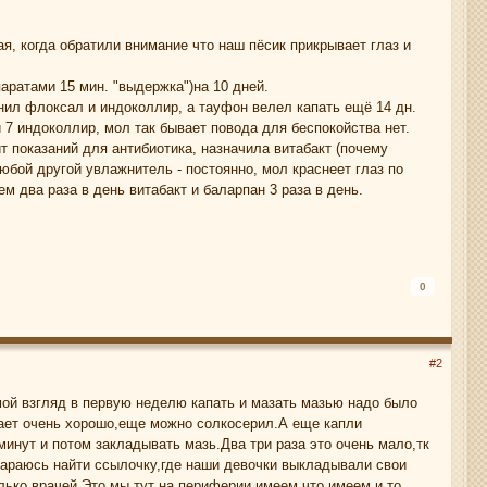
ая, когда обратили внимание что наш пёсик прикрывает глаз и
аратами 15 мин. "выдержка")на 10 дней.
енил флоксал и индоколлир, а тауфон велел капать ещё 14 дн.
й 7 индоколлир, мол так бывает повода для беспокойства нет.
т показаний для антибиотика, назначила витабакт (почему
любой другой увлажнитель - постоянно, мол краснеет глаз по
м два раза в день витабакт и баларпан 3 раза в день.
0
#2
мой взгляд в первую неделю капать и мазать мазью надо было
гает очень хорошо,еще можно солкосерил.А еще капли
минут и потом закладывать мазь.Два три раза это очень мало,тк
стараюсь найти ссылочку,где наши девочки выкладывали свои
лько врачей.Это мы тут на периферии имеем,что имеем и то