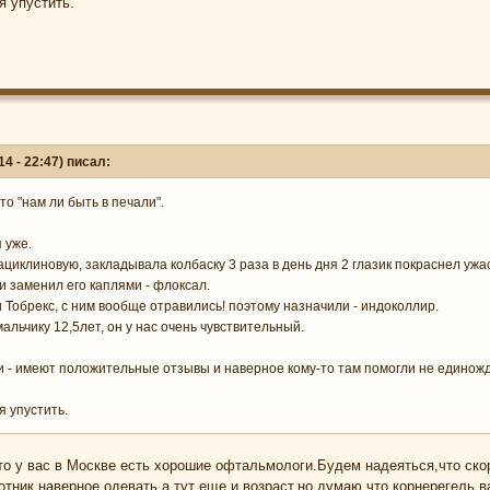
я упустить.
4 - 22:47) писал:
то "нам ли быть в печали".
 уже.
ациклиновую, закладывала колбаску 3 раза в день дня 2 глазик покраснел ужа
и заменил его каплями - флоксал.
Тобрекс, с ним вообще отравились! поэтому назначили - индоколлир.
альчику 12,5лет, он у нас очень чувствительный.
ли - имеют положительные отзывы и наверное кому-то там помогли не единожды
я упустить.
что у вас в Москве есть хорошие офтальмологи.Будем надеяться,что скор
отник наверное одевать,а тут еще и возраст,но думаю,что корнерегель в