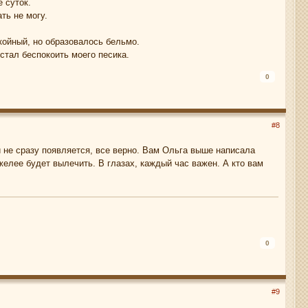
 суток.
ть не могу.
койный, но образовалось бельмо.
 стал беспокоить моего песика.
0
#8
и не сразу появляется, все верно. Вам Ольга выше написала
желее будет вылечить. В глазах, каждый час важен. А кто вам
0
#9