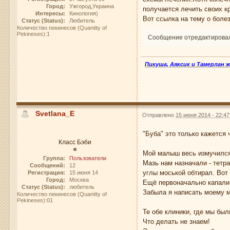
Город:
Ужгород,Украина
получается лечить своих к
Интересы:
Кинология)
Вот ссылка на тему о болез
Статус (Status):
Любитель
Количество пекинесов (Quantity of
Pekineses):1
Сообщение отредактировал 
Пикуша, Аяксик и Тамерлан 
Svetlana_E
Отправлено
15 июня 2014 - 22:47
"Буба" это только кажется 
Класс Бэби
Мой малыш весь измучился
Группа:
Пользователи
Мазь нам назначали - тетр
Сообщений:
12
углы моськой обтирал. Вот
Регистрация:
15 июня 14
Город:
Москва
Ещё первоначально капали 
Статус (Status):
любитель
Забыла я написать моему м
Количество пекинесов (Quantity of
Pekineses):01
Те обе клиники, где мы был
Что делать не знаем!