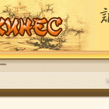
авмы
В