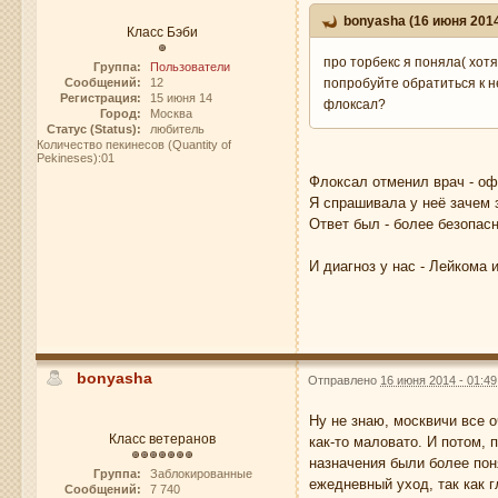
bonyasha (16 июня 2014
Класс Бэби
про торбекс я поняла( хот
Группа:
Пользователи
Сообщений:
12
попробуйте обратиться к н
Регистрация:
15 июня 14
флоксал?
Город:
Москва
Статус (Status):
любитель
Количество пекинесов (Quantity of
Pekineses):01
Флоксал отменил врач - оф
Я спрашивала у неё зачем 
Ответ был - более безопасн
И диагноз у нас - Лейкома 
bonyasha
Отправлено
16 июня 2014 - 01:49
Ну не знаю, москвичи все о
Класс ветеранов
как-то маловато. И потом,
назначения были более пон
Группа:
Заблокированные
ежедневный уход, так как г
Сообщений:
7 740