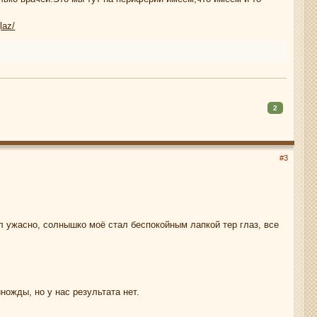
laz/
2
#3
ел ужасно, солнышко моё стал беспокойным лапкой тер глаз, все
ножды, но у нас результата нет.