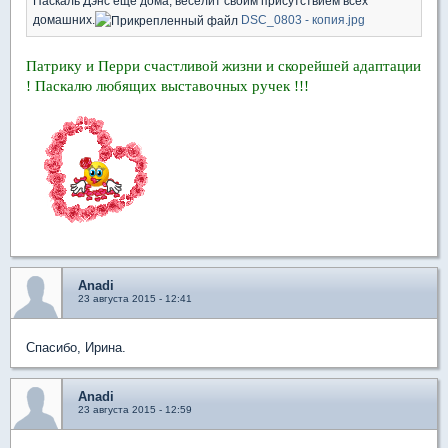
Паскаль Дэнс еще дома, веселит своим присутствием всех
домашних.
DSC_0803 - копия.jpg
Патрику и Перри счастливой жизни и скорейшей адаптации
! Паскалю любящих выставочных ручек !!!
Anadi
23 августа 2015 - 12:41
Спасибо, Ирина.
Anadi
23 августа 2015 - 12:59