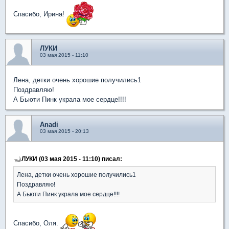
Спасибо, Ирина!
ЛУКИ
03 мая 2015 - 11:10
Лена, детки очень хорошие получились1
Поздравляю!
А Бьюти Пинк украла мое сердце!!!!
Anadi
03 мая 2015 - 20:13
ЛУКИ (03 мая 2015 - 11:10) писал:
Лена, детки очень хорошие получились1
Поздравляю!
А Бьюти Пинк украла мое сердце!!!!
Спасибо, Оля.