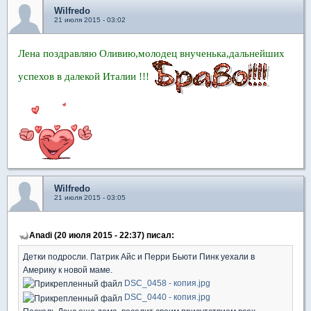
Wilfredo
21 июля 2015 - 03:02
Лена поздравляю Оливию,молодец внученька,дальнейших
успехов в далекой Италии !!!
Wilfredo
21 июля 2015 - 03:05
Anadi (20 июля 2015 - 22:37) писал:
Детки подросли. Патрик Айс и Перри Бьюти Пинк уехали в
Америку к новой маме.
DSC_0458 - копия.jpg
DSC_0440 - копия.jpg