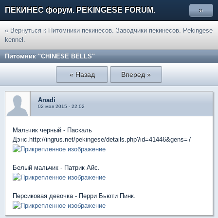
ПЕКИНЕС форум. PEKINGESE FORUM.
»
« Вернуться к Питомники пекинесов. Заводчики пекинесов. Pekingese
kennel.
Питомник "CHINESE BELLS"
« Назад
Вперед »
Anadi
02 мая 2015 - 22:02
Мальчик черный - Паскаль
Дэнс.http://ingrus.net/pekingese/details.php?id=41446&gens=7
Белый мальчик - Патрик Айс.
Персиковая девочка - Перри Бьюти Пинк.