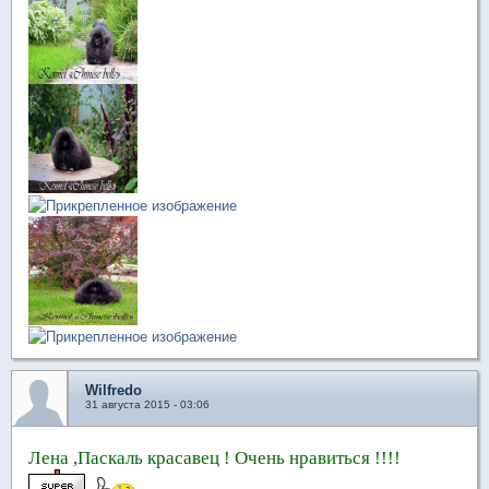
Wilfredo
31 августа 2015 - 03:06
Лена ,Паскаль красавец ! Очень нравиться !!!!