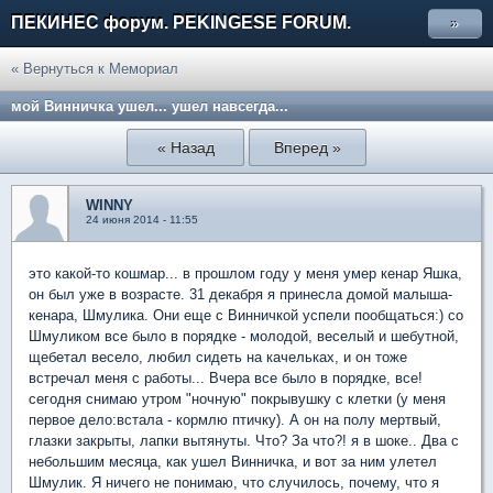
ПЕКИНЕС форум. PEKINGESE FORUM.
»
« Вернуться к Мемориал
мой Винничка ушел... ушел навсегда...
« Назад
Вперед »
WINNY
24 июня 2014 - 11:55
это какой-то кошмар... в прошлом году у меня умер кенар Яшка,
он был уже в возрасте. 31 декабря я принесла домой малыша-
кенара, Шмулика. Они еще с Винничкой успели пообщаться:) со
Шмуликом все было в порядке - молодой, веселый и шебутной,
щебетал весело, любил сидеть на качельках, и он тоже
встречал меня с работы... Вчера все было в порядке, все!
сегодня снимаю утром "ночную" покрывушку с клетки (у меня
первое дело:встала - кормлю птичку). А он на полу мертвый,
глазки закрыты, лапки вытянуты. Что? За что?! я в шоке.. Два с
небольшим месяца, как ушел Винничка, и вот за ним улетел
Шмулик. Я ничего не понимаю, что случилось, почему, что я