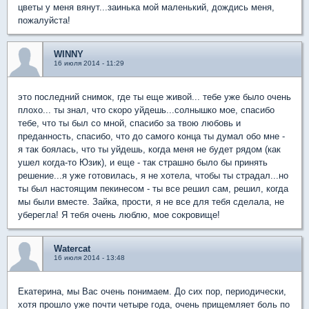
цветы у меня вянут...заинька мой маленький, дождись меня,
пожалуйста!
WINNY
16 июля 2014 - 11:29
это последний снимок, где ты еще живой... тебе уже было очень
плохо... ты знал, что скоро уйдешь...солнышко мое, спасибо
тебе, что ты был со мной, спасибо за твою любовь и
преданность, спасибо, что до самого конца ты думал обо мне -
я так боялась, что ты уйдешь, когда меня не будет рядом (как
ушел когда-то Юзик), и еще - так страшно было бы принять
решение...я уже готовилась, я не хотела, чтобы ты страдал...но
ты был настоящим пекинесом - ты все решил сам, решил, когда
мы были вместе. Зайка, прости, я не все для тебя сделала, не
уберегла! Я тебя очень люблю, мое сокровище!
Watercat
16 июля 2014 - 13:48
Екатерина, мы Вас очень понимаем. До сих пор, периодически,
хотя прошло уже почти четыре года, очень прищемляет боль по