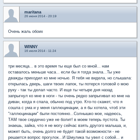
maritana
26 июня 2014 - 20:19
Очень жаль обоих
WINNY
16 июля 2014 - 11:24
три месяца... в это время ты еще был со мной... нам
оставалось меньше часа... если бы я тогда знала...Ты уже
дважды приходил ко мне ночью. Я тебя не видела, но слышала:
открылась дверь, шаги твоих лапок, ты потерся головой о мою
руку - так ты делал часто. И еще ты четыре дня назад
запрыгнул ко мне в ноги - ты очень редко запрыгивал ко мне на
диван, когда я спала, обычно под утро. Кто-то скажет, что я
сошла с ума и у меня галлюцинации, а я бы хотела, чтоб эти
"галлюцинации" были постоянно...Солнышко мое, надеюсь,
ТАМ твое сердечко уже не болит! в моем теперь пустота. Ты
знаешь, зайка, что я не могу сейчас взять другого малыша, и,
может быть, очень долго не будет такой возможности - не
решается вопрос прогулок...И Шмулика ты увел с собой... и