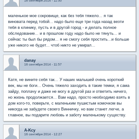
16 сентября 2014 - 11:50
маленькое мое сокровище, как без тебя тяжело... я так
виновата перед тобой... надо было еще три года назад везти
тебя в клинику, пусть и в другой город - и делать полное
обследование... и в прошлом году надо было не тянуть... и
сейчас ты был бы рядом... я не смогу себя простить...и больше
уже никого не будет... чтоб никто не умирал...
danay
16 сентября 2014 - 11:57
Катя, не вините себя так... У наших малышей очень короткий
век, мы не боги... Очень тяжело заходить в такие темки, я сама
зайду, поплачу и даже не могу в другой раз и ответить ничего,
но жизнь продолжается... Вам надо, просто необходимо взять в
дом кого-то, поверьте, с маленьким пушистым комочком вы
никогда не забудете своего Винничку, но вам станет легче, а
главное, вы подарите любовь и заботу маленькому существу.
A-Kcy
16 сентября 2014 - 12:27