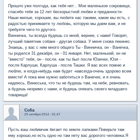
Прошло уже полгода, как тебя нет... Мое маленькое сокровище,
спасибо тебе за 12 лет бескорыстной любви и преданности.
Наши милые, хорошие, вы любите нас такими, какие мы есть, с
радостью принимаете ту любовь, которую мы даем вам, и не
требуете чего-то другого.
Винничка, ты всегда будешь со мной, вернее, с нами! Говорят,
лучший памятник собаке - другая собака. У меня снова пекинес.
Знаешь, у вас с ним много общего Ты - Винничка, он - Ванечка,
ты родился 31 декабря, он - 01 января. Нет, маленький, он не
"вместо" тебя, он - после, как ты был после Юзички, Юзя -
после Карлуши, Карлуша - после Тишки. Я вас всех помню и
люблю, и когда-нибудь нам будет -навсегда-очень здорово всем
вместе! А пока мне нужно заботиться о Ванечке, и я очень
надеюсь, Винюська, что ты не будешь там, на небе, ревновать,
а будешь незримо с нами, и будешь опекать своего младшего
товарища!
Cofia
25 октября 2014 - 01:47
Пусть ваш любимчик бегает по земле лапками.Поверьте там
ему хорошо,но есть одно но там нету вас дорогого человека.Я