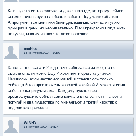
Катя, где-то есть сердечко, я даже знаю где, которому сейчас,
сегодня, очень нужна любовь и забота. Подумайте об этом.
А прогулки, все мои пики были домашними. Сейчас я гуляю
один раз в день, но необязательно. Пики прекрасно могут жить
не гуляя, многим из них это даже полезнее.
eschka
16 сентября 2014 - 19:08
Катюша! и я все эти 2 года точу себя-за все за все,что не
смогла спасти моего Ёшу.И хотя почти сразу случился
Нарциссик ,если честно его мамой я становлюсь только
сейчас,а была просто очень хорошей хозяйкой.А может я сама
себе это напридумывала...Каждому нужно свое
время,слушайте себя, я сама кричала в голос -нетттт-а вот и
попугай и два пушистика по мне бегают и третий хвостик с
неделю как прибился....
WINNY
16 октября 2014 - 16:24