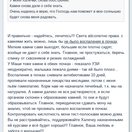
У моей Халечки, снова обострение.
Камни снова дали о себе знать.
Очень надеюсь и верю, что Господь нам поможет и мое солнышко
будет снова меня радовать.
И правильно - надейтесь, лечитесь!!! Света абсолютно права: с
камнями жить можно, лишь бы
не было воспаления в почках
.
Мелкие камни сами выходят, большие если плотно сидят,
вообще не дают о себе знать. Главное, не простужаться, беречь
спинку от сквозняков и резких охлаждений.
У Маши тоже камни в обеих почках - показало УЗИ
неоднократно, малышка лежала днями - так ей было плохо...
Воспаление в почках снимали антибиотиками 10 дней,
пропивали назначенные лекарства месяцами, потом с июня
пьём гомеопатию. Корм нам не назначали лечебный, т.к. мы на
натуралке. А камни далеко не все растворяются, и если
организм склонен к образованию камней, то они и будут
образовываться. Главное, периодически сдавать мочу на
анализ, чтоб не прозевать начало воспаления в почках.
Контролировать кислотность мочи тест-полосками можно дома.
Вы не расстраивайтесь, поддерживайте Халечку назначенными
ей курсами и всё будет хорошо!!! Главное, Ваша любовь и
забота о малышке!!!