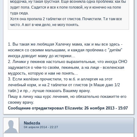
мордочка, ну такая грустная. Еще возникла одна проблема: как бы
зудит попа. Садится и все к попе головой, ну и конечно на попе
туда сюда.
Хотя она пропила 2 таблетки от глистов. Почистили. Т.е там все
чисто. А вот в чем дело, не могу понять.
1. Вы такая же любящая Халечку мама, как и мы все здесь -
носимся со своими малышами, и каждая проблема с "дитём"
иногда доводит маму до истерики...
2. Личики у пекинов настолько выразительные, что иногда ОНО
задумается о чём-то своём, пекиньем, а на лице - вселенская
мудрость, которую и нам не понять...
3. Если желёзки прочистили, то м.б. и аллергия на этот
лечебный корм, и на 2 таблетки от глистов (я Маше даю 1/2
табл.) и пр.,- лучше показать Вашему врачу.
Пишу в личку наш курс лечения, но обязательно покажитте его
своему врачу.
Сообщение отредактировал Elizaveta: 26 ноября 2013 - 15:07
Nadezda
04 апреля 2014 - 22:27