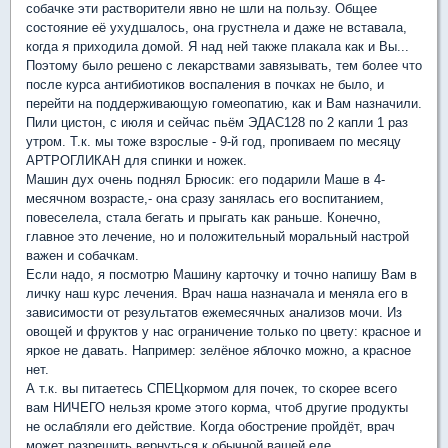
собачке эти растворители явно не шли на пользу. Общее
состояние её ухудшалось, она грустнела и даже не вставала,
когда я приходила домой. Я над ней также плакала как и Вы...
Поэтому было решено с лекарствами завязывать, тем более что
после курса антибиотиков воспаления в почках не было, и
перейти на поддерживающую гомеопатию, как и Вам назначили.
Пили цистон, с июля и сейчас пьём ЭДАС128 по 2 капли 1 раз
утром. Т.к. мы тоже взрослые - 9-й год, пропиваем по месяцу
АРТРОГЛИКАН для спинки и ножек.
Машин дух очень поднял Брюсик: его подарили Маше в 4-
месячном возрасте,- она сразу занялась его воспитанием,
повеселела, стала бегать и прыгать как раньше. Конечно,
главное это лечение, но и положительный моральный настрой
важен и собачкам.
Если надо, я посмотрю Машину карточку и точно напишу Вам в
личку наш курс лечения. Врач наша назначала и меняла его в
зависимости от результатов ежемесячных анализов мочи. Из
овощей и фруктов у нас ограничение только по цвету: красное и
яркое не давать. Например: зелёное яблочко можно, а красное
нет.
А т.к. вы питаетесь СПЕЦкормом для почек, то скорее всего
вам НИЧЕГО нельзя кроме этого корма, чтоб другие продукты
не ослабляли его действие. Когда обострение пройдёт, врач
может разрешить вернуться к обычной вашей еде.