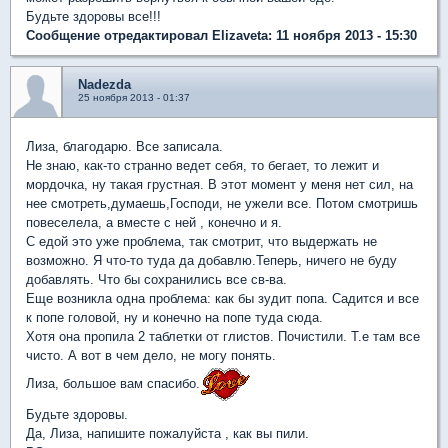
Будьте здоровы все!!!
Сообщение отредактировал Elizaveta: 11 ноября 2013 - 15:30
Nadezda
25 ноября 2013 - 01:37
Лиза, благодарю. Все записала.
Не знаю, как-то странно ведет себя, то бегает, то лежит и
мордочка, ну такая грустная. В этот момент у меня нет сил, на
нее смотреть,думаешь,Господи, не ужели все. Потом смотришь
повеселела, а вместе с ней , конечно и я.
С едой это уже проблема, так смотрит, что выдержать не
возможно. Я что-то туда да добавлю.Теперь, ничего не буду
добавлять. Что бы сохранились все св-ва.
Еще возникла одна проблема: как бы зудит попа. Садится и все
к попе головой, ну и конечно на попе туда сюда.
Хотя она пропила 2 таблетки от глистов. Почистили. Т.е там все
чисто. А вот в чем дело, не могу понять.
Лиза, большое вам спасибо.
Будьте здоровы.
Да, Лиза, напишите пожалуйста , как вы пили.