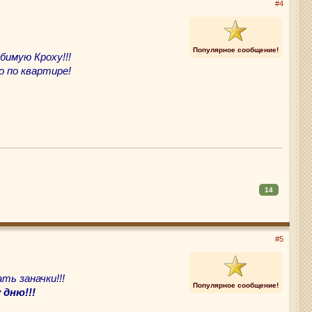
#4
Популярное сообщение!
бимую Кроху!!!
о по квартире!
14
#5
ть заначки!!!
Популярное сообщение!
 дню!!!