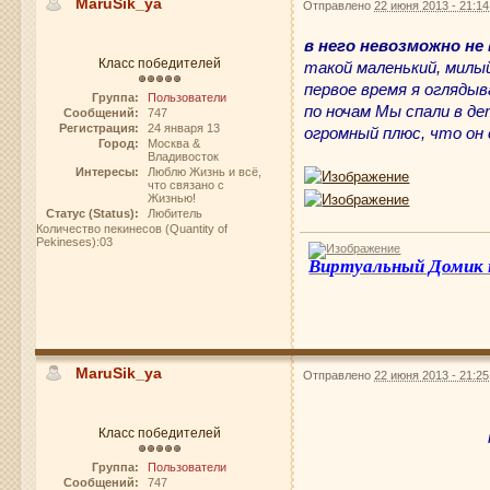
MaruSik_ya
Отправлено
22 июня 2013 - 21:14
в него невозможно не
Класс победителей
такой маленький, милы
первое время я оглядыв
Группа:
Пользователи
по ночам Мы спали в де
Сообщений:
747
Регистрация:
24 января 13
огромный плюс, что он 
Город:
Москва &
Владивосток
Интересы:
Люблю Жизнь и всё,
что связано с
Жизнью!
Статус (Status):
Любитель
Количество пекинесов (Quantity of
Pekineses):03
Виртуальный Домик
MaruSik_ya
Отправлено
22 июня 2013 - 21:25
Класс победителей
Группа:
Пользователи
Сообщений:
747