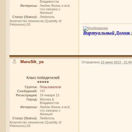
Владивосток
Интересы:
Люблю Жизнь и всё,
что связано с
Жизнью!
Статус (Status):
Любитель
Количество пекинесов (Quantity of
Pekineses):03
Виртуальный Домик
MaruSik_ya
Отправлено
22 июня 2013 - 21:44
Класс победителей
Группа:
Пользователи
Сообщений:
747
Регистрация:
24 января 13
Город:
Москва &
Владивосток
Интересы:
Люблю Жизнь и всё,
что связано с
Жизнью!
Статус (Status):
Любитель
Количество пекинесов (Quantity of
Pekineses):03