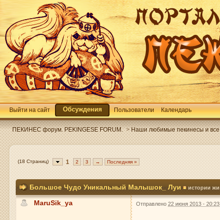
Обсуждения
Выйти на сайт
Пользователи
Календарь
ПЕКИНЕС форум. PEKINGESE FORUM.
>
Наши любимые пекинесы и все 
(18 Страниц)
1
2
3
→
Последняя »
Большое Чудо Уникальный Малышок_ Луи
истории жи
MaruSik_ya
Отправлено
22 июня 2013 - 20:23