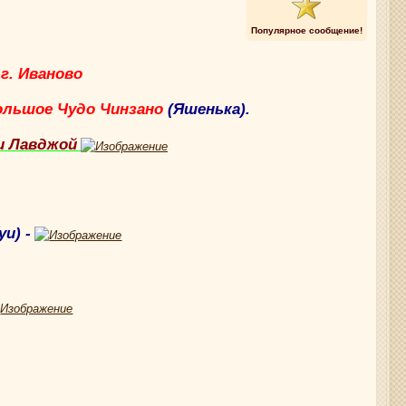
Популярное сообщение!
г. Иваново
ольшое Чудо Чинзано
(Яшенька).
и Лавджой
и) -