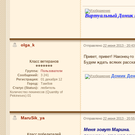
Виртуальный Домик
olga_k
Отправлено
22 июня 2013 - 20:43
Привет, привет! Наконец-т
Класс ветеранов
Будем ждать всяких расска
Группа:
Пользователи
Сообщений:
3 241
Домик Де
Регистрация:
01 декабря 12
Город:
Тамбов
Статус (Status):
любитель
Количество пекинесов (Quantity of
Pekineses):01
MaruSik_ya
Отправлено
22 июня 2013 - 20:55
Меня зовут Марина.
Класс победителей