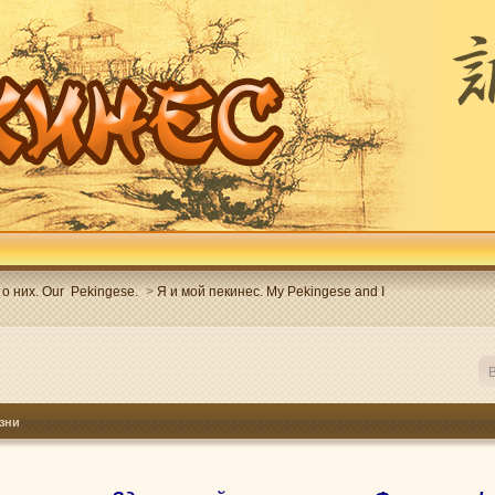
о них. Our Pekingese.
>
Я и мой пекинес. My Pekingese and I
В
зни