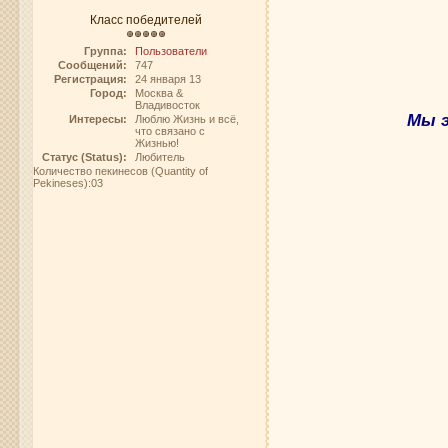
Класс победителей
Группа:
Пользователи
Сообщений:
747
Регистрация:
24 января 13
Город:
Москва &
Владивосток
Мы 
Интересы:
Люблю Жизнь и всё,
что связано с
Жизнью!
Статус (Status):
Любитель
Количество пекинесов (Quantity of
Pekineses):03