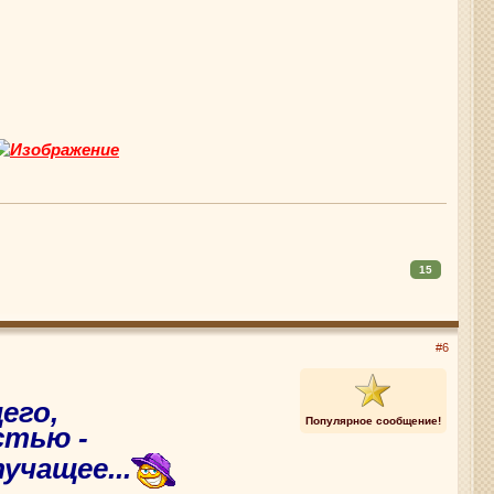
15
#6
его,
Популярное сообщение!
стью -
учащее...