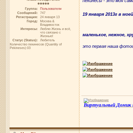
пекинесы - это моя сам
Группа:
Пользователи
Сообщений:
747
19 января 2013г в мое
Регистрация:
24 января 13
Город:
Москва &
Владивосток
Интересы:
Люблю Жизнь и всё,
что связано с
маленькое, нежное, хр
Жизнью!
Статус (Status):
Любитель
Количество пекинесов (Quantity of
это первая наша фотос
Pekineses):03
Виртуальный Домик