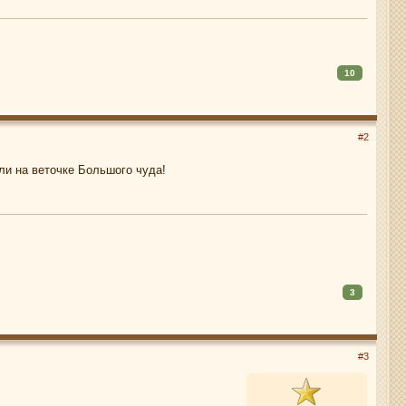
10
#2
ли на веточке Большого чуда!
3
#3