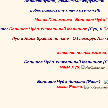
Здравствуйте, уважаемые Форумчане!
Добро пожаловать к нам на веточку!!!
Мы из Питомника "Большое Чудо" 
это:
Большое Чудо Уникальный Малышок
(Луи)
и
Б
Луи и Яшик братья по папе
-
О.
Глэморус Лакк
а теперь познакомимся:
Большое Чудо Уникальный Малышок (Лу
мама Луи:
Большое Чудо Чинзано (Яшик) -
мама Яшика: