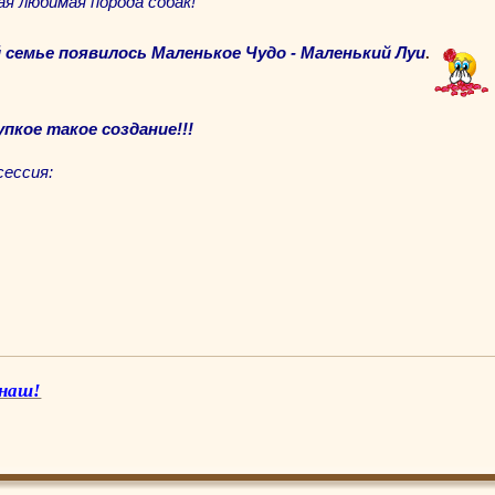
ая любимая порода собак!
й семье появилось Маленькое Чудо - Маленький Луи
.
упкое такое создание!!!
ессия:
 наш!