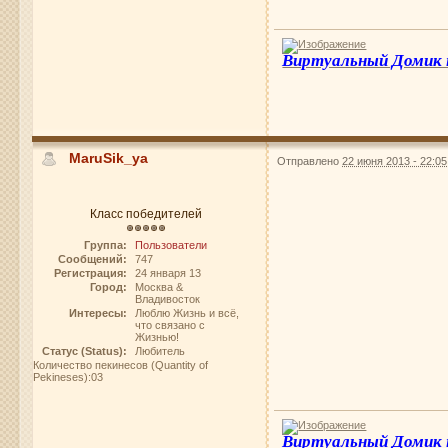
Виртуальный Домик
MaruSik_ya
Отправлено
22 июня 2013 - 22:05
Класс победителей
Группа:
Пользователи
Сообщений:
747
Регистрация:
24 января 13
Город:
Москва &
Владивосток
Интересы:
Люблю Жизнь и всё,
что связано с
Жизнью!
Статус (Status):
Любитель
Количество пекинесов (Quantity of
Pekineses):03
Виртуальный Домик