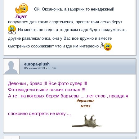
Ой, Оксаночка, а заборчик то ненадежный
получился для таких спортсменок, препятствия легко берут
Но менять не надо, а то деткам надо будет придумывать
другие развлекалочки, они у Вас все дружно и вместе
быстренько соображают что и где им интересно
europa-plush
05 июня 2013 - 00:26
Девочки , браво !!! Все фото супер !!!
Фотомодели выше всяких похвал !!!
А те , на которых берем баръеры .....нет слов , правда я
спокойно смотреть не могу ...