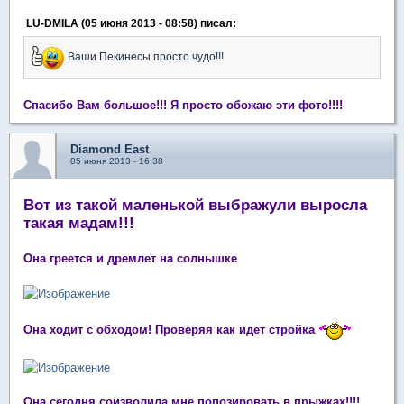
LU-DMILA (05 июня 2013 - 08:58) писал:
Ваши Пекинесы просто чудо!!!
Спасибо Вам большое!!! Я просто обожаю эти фото!!!!
Diamond East
05 июня 2013 - 16:38
Вот из такой маленькой выбражули выросла
такая мадам!!!
Она греется и дремлет на солнышке
Она ходит с обходом! Проверяя как идет стройка
Она сегодня соизволила мне попозировать в прыжках!!!!