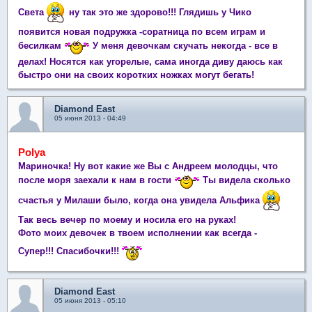
Света
ну так это же здорово!!! Глядишь у Чико
появится новая подружка -соратница по всем играм и
бесилкам
У меня девочкам скучать некогда - все в
делах! Носятся как угорелые, сама иногда диву даюсь как
быстро они на своих коротких ножках могут бегать!
Diamond East
05 июня 2013 - 04:49
Polya
Мариночка! Ну вот какие же Вы с Андреем молодцы, что
после моря заехали к нам в гости
Ты видела сколько
счастья у Милаши было, когда она увидела Альфика
Так весь вечер по моему и носила его на руках!
Фото моих девочек в твоем исполнении как всегда -
Супер!!! Спасибочки!!!
Diamond East
05 июня 2013 - 05:10