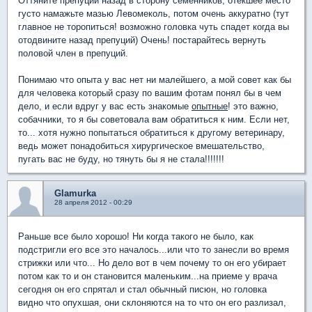
Оттяните препуций назад в сторону семенников, отекшее место
густо намажьте мазью Левомеколь, потом очень аккуратно (тут
главное не торопиться! возможно головка чуть спадет когда вы
отодвините назад препуций) Очень! постарайтесь вернуть
половой член в препуций.
Понимаю что опыта у вас нет ни малейшего, а мой совет как бы
для человека который сразу по вашим фотам понял бы в чем
дело, и если вдруг у вас есть знакомые
опытные
! это важно,
собачники, то я бы советовала вам обратиться к ним. Если нет,
то... хотя нужно попытаться обратиться к другому ветеринару,
ведь может понадобиться хирургическое вмешательство,
пугать вас не буду, но тянуть бы я не стала!!!!!!!
Glamurka
28 апреля 2012 - 00:29
Раньше все было хорошо! Ни когда такого не было, как
подстригли его все это началось...или что то занесли во время
стрижки или что... Но дело вот в чем почему то он его убирает
потом как то и он становится маленьким...на приеме у врача
сегодня он его спрятал и стал обычный писюн, но головка
видно что опухшая, они склоняются на то что он его разлизал,