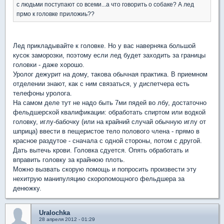
с людьми поступают со всеми...а что говорить о собаке? А лед
прмо к головке приложиь??
Лед прикладывайте к головке. Но у вас наверняка большой
кусок заморозки, поэтому если лед будет заходить за границы
головки - даже хорошо.
Уролог дежурит на дому, такова обычная практика. В приемном
отделении знают, как с ним связаться, у диспетчера есть
телефоны уролога.
На самом деле тут не надо быть 7ми пядей во лбу, достаточно
фельдшерской квалификации: обработать спиртом или водкой
головку, иглу-бабочку (или на крайний случай обычную иглу от
шприца) ввести в пещеристое тело полового члена - прямо в
красное раздутое - сначала с одной стороны, потом с другой.
Дать вытечь крови. Головка сдуется. Опять обработать и
вправить головку за крайнюю плоть.
Можно вызвать скорую помощь и попросить произвести эту
нехитрую манипуляцию скоропомощного фельдшера за
денюжку.
Uralochka
28 апреля 2012 - 01:29