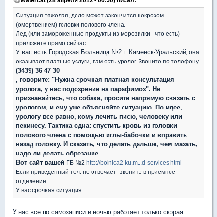
Watercat (28 апреля 2012 - 00:50) писал:
Ситуация тяжелая, дело может закончится некрозом
(омертвением) головки полового члена.
Лед (или замороженные продукты из морозилки - что есть)
приложите прямо сейчас.
вас есть Городская Больница №2 г. Каменск-Уральский
У
, она
оказывает платные услуги, там есть уролог. Звоните по телефону
(3439) 36 47 30
, говорите: "Нужна срочная платная консультация
уролога, у нас подозрение на парафимоз". Не
признавайтесь, что собака, просите напрямую связать с
урологом, и ему уже объясняйте ситуацию. По идее,
урологу все равно, кому лечить писю, человеку или
пекинесу. Тактика одна: спустить кровь из головки
полового члена с помощью иглы-бабочки и вправить
назад головку. И сказать, что делать дальше, чем мазать,
надо ли делать обрезание
Вот сайт вашей
ГБ №2
http://bolnica2-ku.m...d-services.html
Если приведенный тел. не отвечает- звоните в приемное
отделение.
У вас срочная ситуация
У нас все по самозаписи и ночью работает только скорая