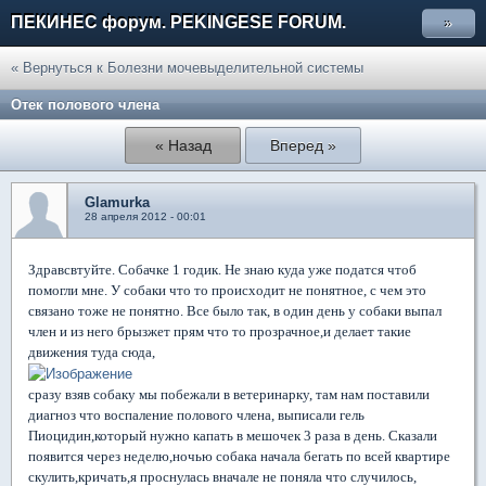
ПЕКИНЕС форум. PEKINGESE FORUM.
»
« Вернуться к Болезни мочевыделительной системы
Отек полового члена
« Назад
Вперед »
Glamurka
28 апреля 2012 - 00:01
Здравсвтуйте. Собачке 1 годик. Не знаю куда уже податся чтоб
помогли мне. У собаки что то происходит не понятное, с чем это
связано тоже не понятно. Все было так, в один день у собаки выпал
член и из него брызжет прям что то прозрачное,и делает такие
движения туда сюда,
сразу взяв собаку мы побежали в ветеринарку, там нам поставили
диагноз что воспаление полового члена, выписали гель
Пиоцидин,который нужно капать в мешочек 3 раза в день. Сказали
появится через неделю,ночью собака начала бегать по всей квартире
скулить,кричать,я проснулась вначале не поняла что случилось,