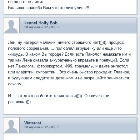
но он его не лижит...
Большое спасибо Вам что откликнулись!!!
kennel Holly Bob
28 апреля 2012 - 00:32
Лен, ну натерся мальчик, ничего страшного нет)))))), процесс
полового созревания..... полюблял игрушечку или еще ,что
-нибудь. В каком Вы городе? Если есть Панолог, намажьте им и
так как Лена сказала аккуратненько вправьте в препуций. Если
нет Панолога, фторокортом, Ф99, траумель, и дайте энгистол
или кларитин, супрастин , Это очень быстро проходит. Главное,
в будующем следите за детенком и не разрешайте заниматься
сексом .
И......от доктора бегите теряя тапки))))). Он ничего не
разлизал)))).
Watercat
28 апреля 2012 - 00:36