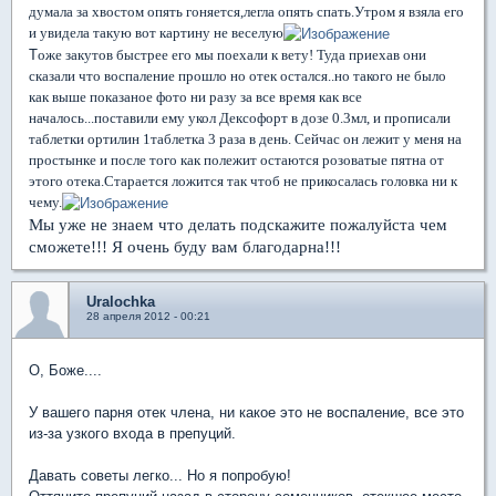
думала за хвостом опять гоняется,легла опять спать.Утром я взяла его
и увидела такую вот картину не веселую
Т
оже закутов быстрее его мы поехали к вету! Туда приехав они
сказали что воспаление прошло но отек остался..но такого не было
как выше показаное фото ни разу за все время как все
началось...поставили ему укол Дексофорт в дозе 0.3мл, и прописали
таблетки ортилин 1таблетка 3 раза в день. Сейчас он лежит у меня на
простынке и после того как полежит остаются розоватые пятна от
этого отека.Старается ложится так чтоб не прикосалась головка ни к
чему.
Мы уже не знаем что делать подскажите пожалуйста чем
сможете!!! Я очень буду вам благодарна!!!
Uralochka
28 апреля 2012 - 00:21
О, Боже....
У вашего парня отек члена, ни какое это не воспаление, все это
из-за узкого входа в препуций.
Давать советы легко... Но я попробую!