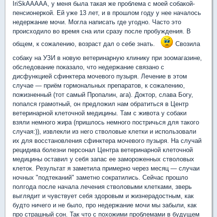
IriSkAAAAA, у меня была такая же проблема с моей собакой-
пенсионеркой. Ей уже 13 лет, и в прошлом году у нее началось
недержание мочи. Могла написать где угодно. Часто это
происходило во время сна или сразу после пробуждения. В
общем, к сожалению, возраст дал о себе знать.
Свозила
собаку на УЗИ в новую ветеринарную клинику при зоомагазине,
обследование показало, что недержание связано с
дисфункцией сфинктера мочевого пузыря. Лечение в этом
случае — приём гормональных препаратов, к сожалению,
пожизненный (тот самый Пропалин, ага). Доктор, слава Богу,
попался грамотный, он предложил нам обратиться в Центр
ветеринарной клеточной медицины. Там с живота у собаки
взяли немного жира (пришлось немного постричься для такого
случая:)), извлекли из него стволовые клетки и использовали
их для восстановления сфинктера мочевого пузыря. На случай
рецидива болезни персонал Центра ветеринарной клеточной
медицины оставил у себя запас ее замороженных стволовых
клеток. Результат я заметила примерно через месяц — случаи
ночных "подтеканий" заметно сократились. Сейчас прошло
полгода после начала лечения стволовыми клетками, зверь
выглядит и чувствует себя здоровым и жизнерадостным, как
будто ничего и не было, про недержание мочи мы забыли, как
про страшный сон. Так что с похожими проблемами в будущем