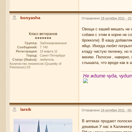
bonyasha
Отправлено
18 октября 2011 - 15
Овощи с кашей мешать не на
Класс ветеранов
собаки с этим в корне не с
брокколи). В кашу добавляю
Группа:
Заблокированные
яйцо. Иногда любят погрыз
Сообщений:
7 740
кладу чистую пеленку, но п
Регистрация:
15 марта 11
Город:
Санкт-Петербург
меняю. Полоски , наверно, 
Статус (Status):
любитель
слышала, что вроде как в 
Количество пекинесов (Quantity of
Pekineses):03
Не ждите чуда, чуди
larsik
Отправлено
19 октября 2011 - 00
В аптеках продают полоски
дешевые.У нас в Калинингра