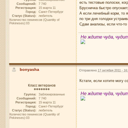
есть тестовые полоски, ко
Сообщений:
7 740
Брусничка быстро опускает
Регистрация:
15 марта 11
Город:
Санкт-Петербург
А если лечебный корм, то 
Статус (Status):
любитель
по три дня голодки устраив
Количество пекинесов (Quantity of
Pekineses):03
Сдам анализы, если что-то
Не ждите чуда, чуди
bonyasha
Отправлено
17 октября 2011 - 16
Кстати, если хотите могу 
Класс ветеранов
Не ждите чуда, чуди
Группа:
Заблокированные
Сообщений:
7 740
Регистрация:
15 марта 11
Город:
Санкт-Петербург
Статус (Status):
любитель
Количество пекинесов (Quantity of
Pekineses):03