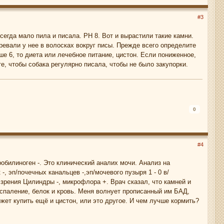
#3
сегда мало пила и писала. РН 8. Вот и вырастили такие камни.
ревали у нее в волосках вокруг писы. Прежде всего определите
е 6, то диета или лечебное питание, цистон. Если пониженное,
е, чтобы собака регулярно писала, чтобы не было закупорки.
0
#4
обилиноген -. Это клинический аналих мочи. Анализ на
-, эп/почечных канальцев -,эп/мочевого пузыря 1 - 0 в/
.зрения Цилиндры -, микрофлора +. Врач сказал, что камней и
оспаление, белок и кровь. Меня волнует прописанный им БАД,
жет купить ещё и цистон, или это другое. И чем лучше кормить?