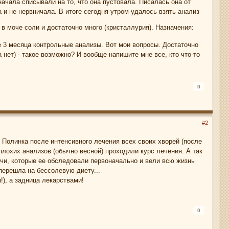
начала списывали на то, что она пустовала. Писалась она от
а и не нервничала. В итоге сегодня утром удалось взять анализ
 в моче соли и достаточно много (кристаллурия). Назначения:
ые 3 месяца контрольные анализы. Вот мои вопросы. Достаточно
ка нет) - такое возможно? И вообще напишите мне все, кто что-то
0
#2
 Полинка после интенсивного лечения всех своих хворей (после
лохих анализов (обычно весной) проходили курс лечения. А так
рачи, которые ее обследовали первоначально и вели всю жизнь
 перешла на бессолевую диету...
!), а задница лекарствами!
0