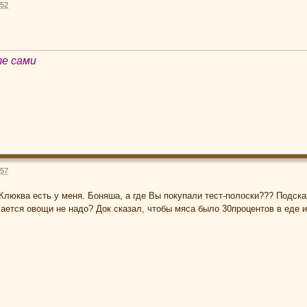
:52
те сами
:57
 Клюква есть у меня. Боняша, а где Вы покупали тест-полоски??? Подск
чается овощи не надо? Док сказал, чтобы мяса было 30процентов в еде и