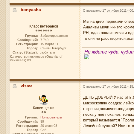
bonyasha
Отправлено
17 октября 2011 - 00
Мы на днях пережили опера
Класс ветеранов
Анализы мочи ничего кроме
РН, сдав анализ мочи и сд
Группа:
Заблокированные
то они не расстворятся,есл
Сообщений:
7 740
Регистрация:
15 марта 11
Город:
Санкт-Петербург
Не ждите чуда, чуди
Статус (Status):
любитель
Количество пекинесов (Quantity of
Pekineses):03
visma
Отправлено
17 октября 2011 - 15
ДЕНЬ ДОБРЫЙ.У нас рН7,бел
микроскопию осадка: лейкоц
Класс щенки
п.зрения,эп/мочевыводящих
песка у неё пока нет, тол
Группа:
Пользователи
который называется "Проли
Сообщений:
99
Лечебной сушкой? Или гот
Регистрация:
20 июня 08
Город:
Спб
Статус (Status):
любитель