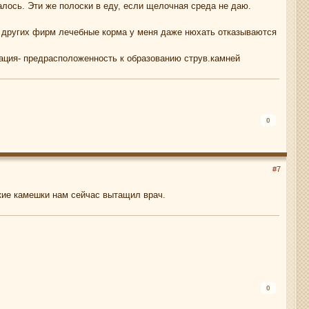
алось. Эти же полоски в еду, если щелочная среда не даю.
й( других фирм лечебные корма у меня даже нюхать отказываются
уация- предрасположенность к образованию струв.камней
0
#7
акие камешки нам сейчас вытащил врач.
0