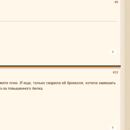
#9
0
#10
ажите плиз. И еще, только сварила ей брокколи, хотела замешать
з-за повышенного белка.
0