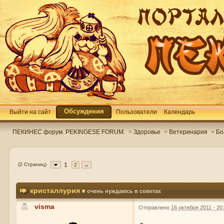
Обсуждения
Выйти на сайт
Пользователи
Календарь
ПЕКИНЕС форум. PEKINGESE FORUM.
>
Здоровье
>
Ветеринария
>
Бо
(2 Страниц)
1
2
→
кристаллурия
очень нуждаюсь в советах
visma
Отправлено
16 октября 2011 - 20