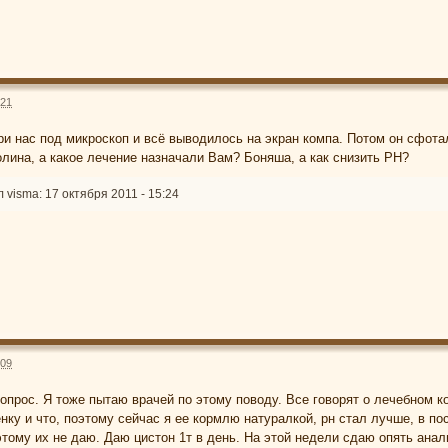
:21
ри нас под микроскоп и всё выводилось на экран компа. Потом он сфотал
олина, а какое лечение назначали Вам? Боняша, а как снизить PH?
visma: 17 октября 2011 - 15:24
:09
прос. Я тоже пытаю врачей по этому поводу. Все говорят о лечебном ко
нку и что, поэтому сейчас я ее кормлю натуралкой, рн стал лучше, в п
тому их не даю. Даю цистон 1т в день. На этой недели сдаю опять анали