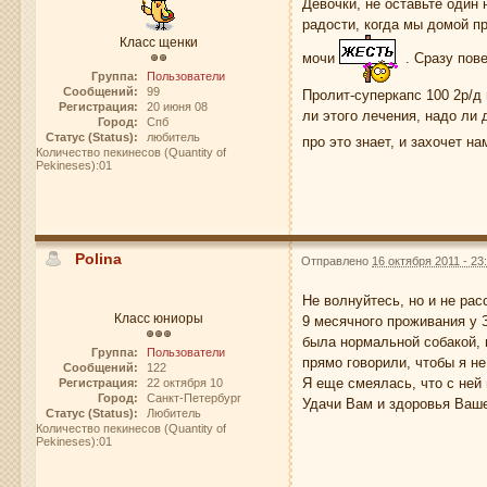
Девочки, не оставьте один 
радости, когда мы домой пр
Класс щенки
мочи
. Сразу пове
Группа:
Пользователи
Сообщений:
99
Пролит-суперкапс 100 2р/д
Регистрация:
20 июня 08
ли этого лечения, надо ли д
Город:
Спб
Статус (Status):
любитель
про это знает, и захочет н
Количество пекинесов (Quantity of
Pekineses):01
Polina
Отправлено
16 октября 2011 - 23
Не волнуйтесь, но и не ра
Класс юниоры
9 месячного проживания у 
была нормальной собакой, п
Группа:
Пользователи
прямо говорили, чтобы я не
Сообщений:
122
Я еще смеялась, что с ней 
Регистрация:
22 октября 10
Город:
Санкт-Петербург
Удачи Вам и здоровья Ваш
Статус (Status):
Любитель
Количество пекинесов (Quantity of
Pekineses):01