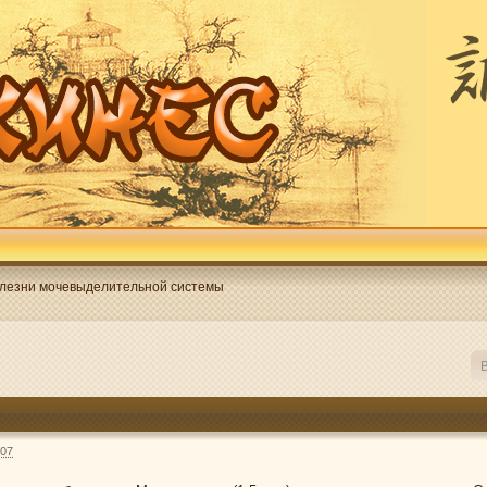
лезни мочевыделительной системы
В
:07