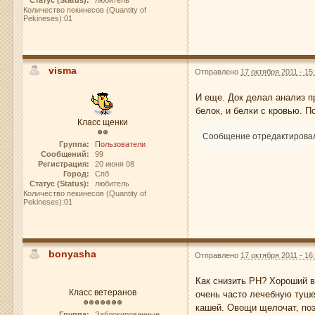
Количество пекинесов (Quantity of
Pekineses):01
visma
Отправлено
17 октября 2011 - 15
И еще. Док делал анализ п
белок, и белки с кровью. П
Класс щенки
Сообщение отредактировал 
Группа:
Пользователи
Сообщений:
99
Регистрация:
20 июня 08
Город:
Спб
Статус (Status):
любитель
Количество пекинесов (Quantity of
Pekineses):01
bonyasha
Отправлено
17 октября 2011 - 16
Как снизить РН? Хороший во
Класс ветеранов
очень часто лечебную туше
кашей. Овощи щелочат, поэ
Группа:
Заблокированные