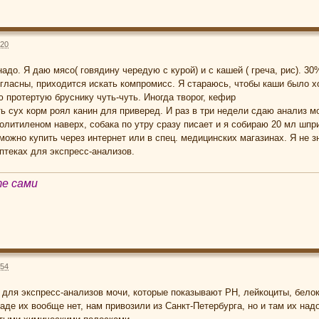
:20
до. Я даю мясо( говядину чередую с курой) и с кашей ( греча, рис). 30
огласны, приходится искать компромисс. Я стараюсь, чтобы каши было х
 протертую бруснику чуть-чуть. Иногда творог, кефир
ть сух корм роял канин для приверед. И раз в три недели сдаю анализ 
олитиленом наверх, собака по утру сразу писает и я собираю 20 мл шпри
можно купить через интернет или в спец. медицинских магазинах. Я не з
аптеках для экспресс-анализов.
те сами
:54
 для экспресс-анализов мочи, которые показывают РН, лейкоциты, белок
де их вообще нет, нам привозили из Санкт-Петербурга, но и там их надо