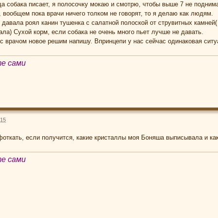
гда собака писает, я полосочку мокаю и смотрю, чтобы выше 7 не подним
, вообщем пока врачи ничего толком не говорят, то я делаю как людям.
я давала роял канин тушенка с салатной полоской от струвитных камне
ала) Сухой корм, если собака не очень много пьет лучше не давать.
 с врачом новое решим напишу. Впринцепи у нас сейчас одинаковая сит
те сами
:15
сфоткать, если получится, какие кристаллы моя Боняша выписывала и к
те сами