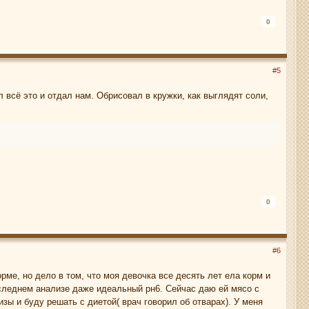
0
#5
 всё это и отдал нам. Обрисовал в кружки, как выглядят соли,
0
#6
рме, но дело в том, что моя девочка все десять лет ела корм и
оследнем анализе даже идеальный рн6. Сейчас даю ей мясо с
зы и буду решать с диетой( врач говорил об отварах). У меня