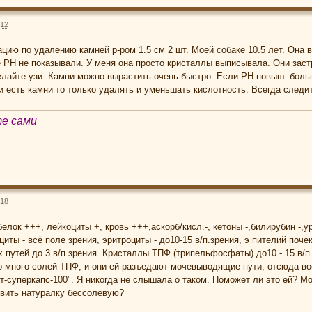
:12
цию по удалению камней р-ром 1.5 см 2 шт. Моей собаке 10.5 лет. Она в
 РН не показывали. У меня она просто кристаллы выписывала. Они заст
елайте узи. Камни можно вырастить очень быстро. Если РН повыш. больш
и есть камни то только удалять и уменьшать кислотность. Всегда следит
те сами
:18
ок +++, лейкоциты +, кровь +++,аскорб/кисл.-, кетоны -,билирубин -,ур
иты - всё поле зрения, эритроциты - до10-15 в/п.зрения, э пителий почек 
 путей до 3 в/п.зрения. Кристаллы ТПФ (трипельфосфаты) до10 - 15 в/п
ько много солей ТПФ, и они ей разъедают мочевыводящие пути, отсюда в
т-суперкапс-100". Я никогда не слышала о таком. Поможет ли это ей? Мо
овить натуралку бессолевую?