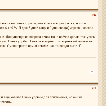
#11
% мясо-это очень хорошо, мне врачи говорят так же, но мои
отя бы 40 %. Я даю 5 дней кашу и 2 дня овощи( морковь, свекла,
мочи. Для упрощения вопроса сбора мочи сейчас делаю так: утром
цом. Очень удобно. Пока рн в норме, то с кормежкой ничего не
наю. У меня просто семья химики, как-то всегда были. Я
0
#12
 и еще кое-что.Очень удобны для применения, но они не
 искать.