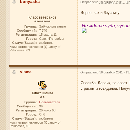
bonyasha
Отправлено
18 октября 2011 - 00
Верно, как и бруснику
Класс ветеранов
Не ждите чуда, чуди
Группа:
Заблокированные
Сообщений:
7 740
Регистрация:
15 марта 11
Город:
Санкт-Петербург
Статус (Status):
любитель
Количество пекинесов (Quantity of
Pekineses):03
visma
Отправлено
18 октября 2011 - 13
Спасибо, Ларсик, за совет.
с рисом и говядиной. Полу
Класс щенки
Группа:
Пользователи
Сообщений:
99
Регистрация:
20 июня 08
Город:
Спб
Статус (Status):
любитель
Количество пекинесов (Quantity of
Pekineses):01