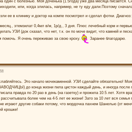
на один с болезнью. Моя доченька (1.5года) уже два месяца писается. С
иходили, или, когда злилась, например, не ту еду дали.Поэтому сначал
зли ее в клинику и доктор на компе посмотрел и сделал фотки. Диагноз:
 месяц., этемзилат 0,4мл в/м, 1р/д., 3 дня. Плюс лечебный корм и перв
елать УЗИ (док сказал, что нет, т.к. он по моче видит, что камней и пес
ам помочь. Я очень переживаю за свою кроху.
Заранее благодарю.
:58
сслабляйтесь. Это начало мочекаменной. УЗИ сделайте обязательно! Моя
ЗАВОДЧИЦЫ) до конца жизни пила цистон каждый день, и иногда после п
исала правда по 20 раз в день (на газетку) и прожила 10.5 лет. Хотя в
 рассчитывала более чем на 4-5 лет ее жизни! Зато за 10 лет вся семья
не играют другие собаки потому, что мордочка пахнем Шанелью (от меня
ей крошке!