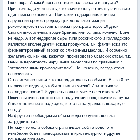
Боне пора. А какой препарат вы использовали в августе?
При этом надо учитывать, что значительную глистную инвазию
один прием не вылечит. При таких подозрениях или при
нарушении сроков предыдущей дегельментизации
рекомендуется повторить прием препарата через 10 дней.
Сыр сильносоленый, вроде брынзы, или острый, конечно, Боне
не надо. А вот недорогие сыры типа российского и голладского
являются вполне диетическим продуктом, т.к. фактически это
ферментированный творог со сливочным маслом. И особенно
желательно, как нам кажется, производство братских стран, т.к.
меньше вероятность нарушения технологии по сравнению с
"отечественным производителем". Но, конечно, всегда стоит
попробовать.
Относительно питья: это выглядит очень необычно. Вы за 8 лет
ни разу не видели, чтобы он пил из миски? Или только за
последнее время? И уровень воды в миске не снижается?
Пекинесы очень охотно пьют воду из мисочек, причем за сутки
бывает не менее 5 подходов, и это на натуралке в нежаркую
погоду.
Из фруктов необходимый объем воды получить весьма
затруднительно.
Потому что если собака ограничивает себя в воде, это
неизбежно будет провоцировать и кристаллурию, и другие
почечные проблемы.