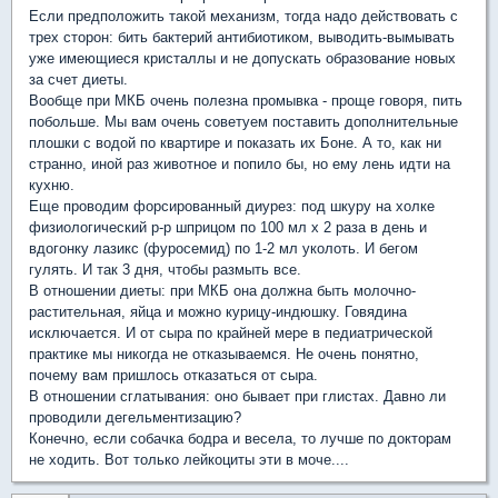
Если предположить такой механизм, тогда надо действовать с
трех сторон: бить бактерий антибиотиком, выводить-вымывать
уже имеющиеся кристаллы и не допускать образование новых
за счет диеты.
Вообще при МКБ очень полезна промывка - проще говоря, пить
побольше. Мы вам очень советуем поставить дополнительные
плошки с водой по квартире и показать их Боне. А то, как ни
странно, иной раз животное и попило бы, но ему лень идти на
кухню.
Еще проводим форсированный диурез: под шкуру на холке
физиологический р-р шприцом по 100 мл х 2 раза в день и
вдогонку лазикс (фуросемид) по 1-2 мл уколоть. И бегом
гулять. И так 3 дня, чтобы размыть все.
В отношении диеты: при МКБ она должна быть молочно-
растительная, яйца и можно курицу-индюшку. Говядина
исключается. И от сыра по крайней мере в педиатрической
практике мы никогда не отказываемся. Не очень понятно,
почему вам пришлось отказаться от сыра.
В отношении сглатывания: оно бывает при глистах. Давно ли
проводили дегельментизацию?
Конечно, если собачка бодра и весела, то лучше по докторам
не ходить. Вот только лейкоциты эти в моче....