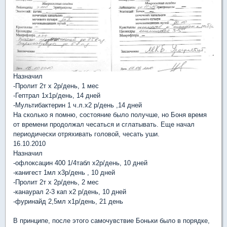
Назначил
-Пролит 2т х 2р/день, 1 мес
-Гептрал 1х1р/день, 14 дней
-Мультибактерин 1 ч.л.х2 р/день ,14 дней
На сколько я помню, состояние было получше, но Боня время
от времени продолжал чесаться и сглатывать. Еще начал
периодически отряхивать головой, чесать уши.
16.10.2010
Назначил
-офлоксацин 400 1/4табл х2р/день, 10 дней
-канигест 1мл х3р/день , 10 дней
-Пролит 2т х 2р/день, 2 мес
-канаурал 2-3 кап х2 р/день, 10 дней
-фуринайд 2,5мл х1р/день, 21 день
В принципе, после этого самочувствие Боньки было в порядке,