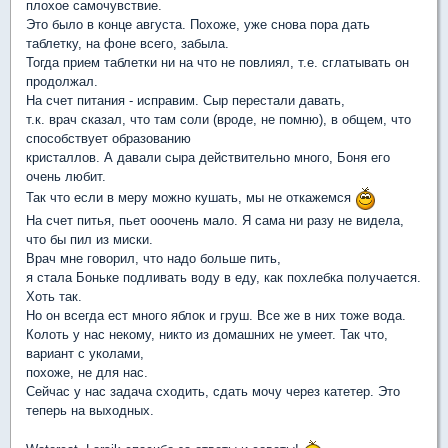
плохое самочувствие.
Это было в конце августа. Похоже, уже снова пора дать
таблетку, на фоне всего, забыла.
Тогда прием таблетки ни на что не повлиял, т.е. сглатывать он
продолжал.
На счет питания - исправим. Сыр перестали давать,
т.к. врач сказал, что там соли (вроде, не помню), в общем, что
способствует образованию
кристаллов. А давали сыра действительно много, Боня его
очень любит.
Так что если в меру можно кушать, мы не откажемся
На счет питья, пьет ооочень мало. Я сама ни разу не видела,
что бы пил из миски.
Врач мне говорил, что надо больше пить,
я стала Боньке подливать воду в еду, как похлебка получается.
Хоть так.
Но он всегда ест много яблок и груш. Все же в них тоже вода.
Колоть у нас некому, никто из домашних не умеет. Так что,
вариант с уколами,
похоже, не для нас.
Сейчас у нас задача сходить, сдать мочу через катетер. Это
теперь на выходных.