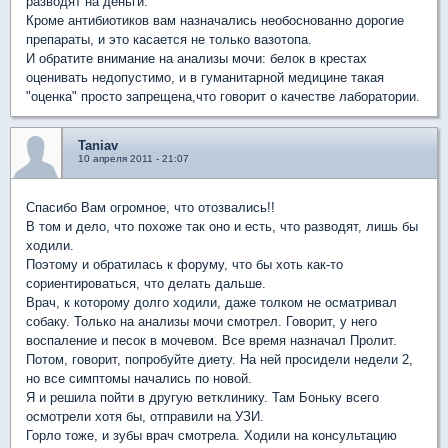
разводят на деньги.
Кроме антибиотиков вам назначались необоснованно дорогие
препараты, и это касается не только вазотопа.
И обратите внимание на анализы мочи: белок в крестах
оценивать недопустимо, и в гуманитарной медицине такая
"оценка" просто запрещена,что говорит о качестве лаборатории.
Taniav
10 апреля 2011 - 21:07
Спасибо Вам огромное, что отозвались!!
В том и дело, что похоже так оно и есть, что разводят, лишь бы
ходили.
Поэтому и обратилась к форуму, что бы хоть как-то
сориентироваться, что делать дальше.
Врач, к которому долго ходили, даже толком не осматривал
собаку. Только на анализы мочи смотрел. Говорит, у него
воспаление и песок в мочевом. Все время назначал Пролит.
Потом, говорит, попробуйте диету. На ней просидели недели 2,
но все симптомы начались по новой.
Я и решила пойти в другую ветклинику. Там Боньку всего
осмотрели хотя бы, отправили на УЗИ.
Горло тоже, и зубы врач смотрела. Ходили на консультацию