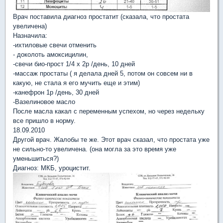
Врач поставила диагноз простатит (сказала, что простата
увеличена)
Назначила:
-ихтиловые свечи отменить
- доколоть амоксицилин,
-свечи био-прост 1/4 х 2р /день, 10 дней
-массаж простаты ( я делала дней 5, потом он совсем ни в
какую, не стала я его мучить еще и этим)
-канефрон 1р /день, 30 дней
-Вазелиновое масло
После масла какал с переменным успехом, но через недельку
все пришло в норму.
18.09.2010
Другой врач. Жалобы те же. Этот врач сказал, что простата уже
не сильно-то увеличена. (она могла за это время уже
уменьшиться?)
Диагноз: МКБ, уроцистит.