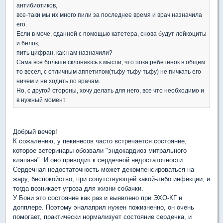
антибиотиков,
все-таки мы их много пили за последнее время и врач назначила
его.
Если в моче, сданной с помощью катетера, снова будут лейкоциты
и белок,
пить цифран, как нам назначили?
Сама все больше склоняюсь к мысли, что пока ребетенок в общем
то весел, с отличным аппетитом(тьфу-тьфу-тьфу) не пичкать его
ничем и не ходить по врачам.
Но, с другой стороны, хочу делать для него, все что необходимо и
в нужный момент.
Добрый вечер!
К сожалению, у пекинесов часто встречается состояние,
которое ветеринары обозвали "эндокардиоз митрального
клапана". И оно приводит к сердечной недостаточности.
Сердечная недостаточность может декомпенсироваться на
жару, беспокойство, при сопутствующей какой-либо инфекции, и
тогда возникает угроза для жизни собачки.
У Бони это состояние как раз и выявлено при ЭХО-КГ и
допплере. Поэтому эналаприл нужен пожизненно, он очень
помогает, практически нормализует состояние сердечка, и