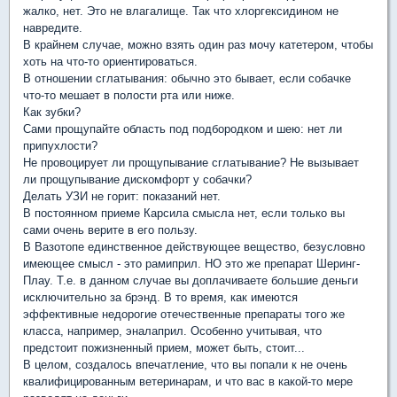
жалко, нет. Это не влагалище. Так что хлоргексидином не
навредите.
В крайнем случае, можно взять один раз мочу катетером, чтобы
хоть на что-то ориентироваться.
В отношении сглатывания: обычно это бывает, если собачке
что-то мешает в полости рта или ниже.
Как зубки?
Сами прощупайте область под подбородком и шею: нет ли
припухлости?
Не провоцирует ли прощупывание сглатывание? Не вызывает
ли прощупывание дискомфорт у собачки?
Делать УЗИ не горит: показаний нет.
В постоянном приеме Карсила смысла нет, если только вы
сами очень верите в его пользу.
В Вазотопе единственное действующее вещество, безусловно
имеющее смысл - это рамиприл. НО это же препарат Шеринг-
Плау. Т.е. в данном случае вы доплачиваете большие деньги
исключительно за брэнд. В то время, как имеются
эффективные недорогие отечественные препараты того же
класса, например, эналаприл. Особенно учитывая, что
предстоит пожизненный прием, может быть, стоит...
В целом, создалось впечатление, что вы попали к не очень
квалифицированным ветеринарам, и что вас в какой-то мере