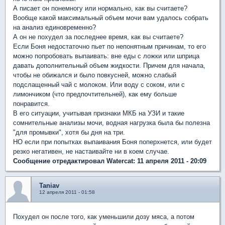
А писает он понемногу или нормально, как вы считаете?
Вообще какой максимальный объем мочи вам удалось собрать
на анализ единовременно?
А он не похудел за последнее время, как вы считаете?
Если Боня недостаточно пьет по непонятным причинам, то его
можно попробовать выпаивать: вне еды с ложки или шприца
давать дополнительный объем жидкости. Причем для начала,
чтобы не обижался и было повкусней, можно слабый
подслащенный чай с молоком. Или воду с соком, или с
лимончиком (что предпочтительней), как ему больше
понравится.
В его ситуации, учитывая признаки МКБ на УЗИ и такие
сомнительные анализы мочи, водная нагрузка была бы полезна
"для промывки", хотя бы дня на три.
НО если при попытках выпаивания Боня поперхнется, или будет
резко негативен, не настаивайте ни в коем случае.
Сообщение отредактировал Watercat: 11 апреля 2011 - 20:09
Taniav
12 апреля 2011 - 01:58
Похудел он после того, как уменьшили дозу мяса, а потом