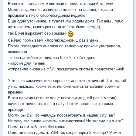
Врач это связывает с кистами в предстательной железе
Может выделения из писюна влияют на анализ, сказала
промывать писю хлоргексидином неделю
Еще одно уточнение, в туалет мы ходим дома. Писаем , либо
чуть писнем, много раз на дню ( так было всегда),
так Боня выражает свои эмоции
Сейчас промываем хлоргекседином 1 раз в день.
После последнего анализа по телефону проконсультровала,
назначила
- снова антибиотик, цифран 0,25 ¼ т х2р / день
- карсил для печени
-отправила снова на УЗИ, посмотреть кисты в предстательной.
У Боньки самочувствие хорошее, аппетит отличный. Т.е. жалоб
у нас никаких, кроме этих непонятные сглатывания время от
времени.
В эти периоды (это не чаще нескольких дней раз в месяц)
начинает почесываться в паху. Потом вроде как-то само
проходит.
Могли бы Вы что –нибудь посоветовать в нашем случае?
Не хочу его снова кормить антибиотиком! Не залечу ли я его?
Пьем, пьем таблетки без конца.
Надо ли снова делать УЗИ так скоро через 2 месяца? Может