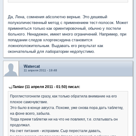
Да, Лена, сомнения абсолютно верные. Это дешевый
полуколичественный метод с применением тест-полосок. Может
применяться только как ориентировочный, обычно у постели
больного. Ненадежен, имеет много ограничений. Например, при
попадании следов хлоргексидина становится
ложноположительным. Выдавать его результат как
окончательный для лаборатории недопустимо.
Watercat
11 апреля 2011 - 19:48
Taniav (11 апреля 2011 - 01:50) писал:
Проглистогонили сразу, как только обратила внимание на его
плохое самочувствие.
Это было в конце августа. Похоже, уже снова пора дать таблетку,
на фоне всего, забыла.
Тогда прием таблетки ни на что не повлиял, т.е. сглатывать он
продолжал.
На счет питания - исправим. Сыр перестали давать,