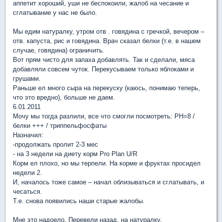
аппетит хороший, уши не беспокоили, жалоб на чесание и
сглатывание у нас не было.
Мы едим натуралку, утром отв . говядина с гречкой, вечером –
отв. капуста, рис и говядина. Врач сказал белки (т.е. в нашем
случае, говядина) ограничить.
Вот прям чисто для запаха добавлять. Так и сделали, мяса
добавляли совсем чуток. Перекусываем только яблоками и
грушами.
Раньше ел много сыра на перекуску (каюсь, понимаю теперь,
что это вредно), больше не даем.
6.01.2011
Мочу мы тогда разлили, все что смогли посмотреть: PH=8 /
белки +++ / триппельфосфаты
Назначил:
-продолжать пролит 2-3 мес
- на 3 недели на диету корм Pro Plan U/R
Корм ел плохо, но мы терпели. На корме и фруктах просидел
недели 2.
И, началось тоже самое – начал облизываться и сглатывать, и
чесаться.
Т.е. снова появились наши старые жалобы.
Мне это надоело. Перевели назад, на натуралку.