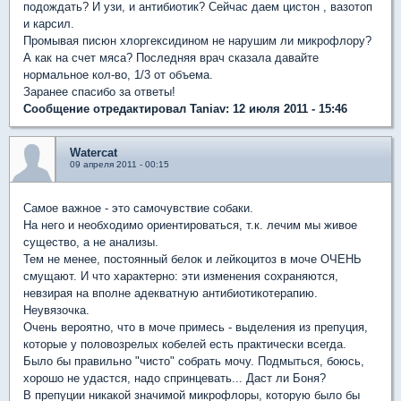
подождать? И узи, и антибиотик? Сейчас даем цистон , вазотоп
и карсил.
Промывая писюн хлоргексидином не нарушим ли микрофлору?
А как на счет мяса? Последняя врач сказала давайте
нормальное кол-во, 1/3 от объема.
Заранее спасибо за ответы!
Сообщение отредактировал Taniav: 12 июля 2011 - 15:46
Watercat
09 апреля 2011 - 00:15
Самое важное - это самочувствие собаки.
На него и необходимо ориентироваться, т.к. лечим мы живое
существо, а не анализы.
Тем не менее, постоянный белок и лейкоцитоз в моче ОЧЕНЬ
смущают. И что характерно: эти изменения сохраняются,
невзирая на вполне адекватную антибиотикотерапию.
Неувязочка.
Очень вероятно, что в моче примесь - выделения из препуция,
которые у половозрелых кобелей есть практически всегда.
Было бы правильно "чисто" собрать мочу. Подмыться, боюсь,
хорошо не удастся, надо спринцевать... Даст ли Боня?
В препуции никакой значимой микрофлоры, которую было бы