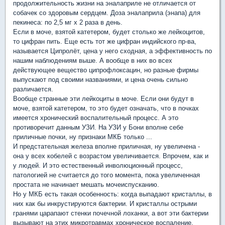
продолжительность жизни на эналаприле не отличается от
собачек со здоровым сердцем. Доза эналаприла (энапа) для
пекинеса: по 2,5 мг х 2 раза в день.
Если в моче, взятой катетером, будет столько же лейкоцитов,
то цифран пить. Еще есть тот же цифран индийского пр-ва,
называется Ципролёт, цена у него сходная, а эффективность по
нашим наблюдениям выше. А вообще в них во всех
действующее вещество ципрофлоксацин, но разные фирмы
выпускают под своими названиями, и цена очень сильно
различается.
Вообще странные эти лейкоциты в моче. Если они будут в
моче, взятой катетером, то это будет означать, что в почках
имеется хронический воспалительный процесс. А это
противоречит данным УЗИ. На УЗИ у Бони вполне себе
приличные почки, ну признаки МКБ только ...
И предстательная железа вполне приличная, ну увеличена -
она у всех кобелей с возрастом увеличивается. Впрочем, как и
у людей. И это естественный инволюционный процесс,
патологией не считается до того момента, пока увеличенная
простата не начинает мешать мочеиспусканию.
Но у МКБ есть такая особенность: когда выпадают кристаллы, в
них как бы инкрустируются бактерии. И кристаллы острыми
гранями царапают стенки почечной лоханки, а вот эти бактерии
вызывают на этих микротравмах хроническое воспаление.