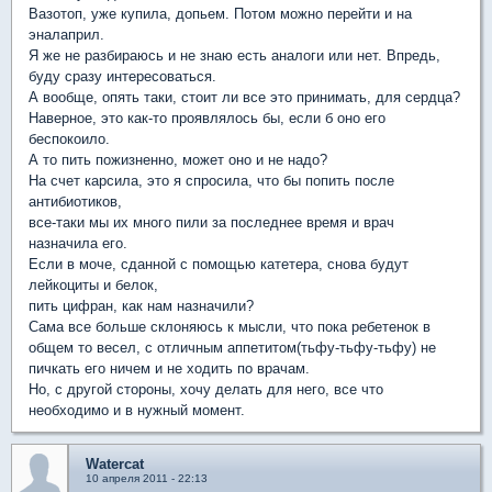
Вазотоп, уже купила, допьем. Потом можно перейти и на
эналаприл.
Я же не разбираюсь и не знаю есть аналоги или нет. Впредь,
буду сразу интересоваться.
А вообще, опять таки, стоит ли все это принимать, для сердца?
Наверное, это как-то проявлялось бы, если б оно его
беспокоило.
А то пить пожизненно, может оно и не надо?
На счет карсила, это я спросила, что бы попить после
антибиотиков,
все-таки мы их много пили за последнее время и врач
назначила его.
Если в моче, сданной с помощью катетера, снова будут
лейкоциты и белок,
пить цифран, как нам назначили?
Сама все больше склоняюсь к мысли, что пока ребетенок в
общем то весел, с отличным аппетитом(тьфу-тьфу-тьфу) не
пичкать его ничем и не ходить по врачам.
Но, с другой стороны, хочу делать для него, все что
необходимо и в нужный момент.
Watercat
10 апреля 2011 - 22:13