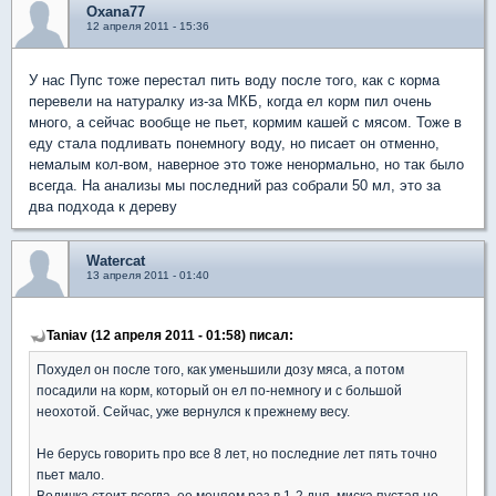
Oxana77
12 апреля 2011 - 15:36
У нас Пупс тоже перестал пить воду после того, как с корма
перевели на натуралку из-за МКБ, когда ел корм пил очень
много, а сейчас вообще не пьет, кормим кашей с мясом. Тоже в
еду стала подливать понемногу воду, но писает он отменно,
немалым кол-вом, наверное это тоже ненормально, но так было
всегда. На анализы мы последний раз собрали 50 мл, это за
два подхода к дереву
Watercat
13 апреля 2011 - 01:40
Taniav (12 апреля 2011 - 01:58) писал:
Похудел он после того, как уменьшили дозу мяса, а потом
посадили на корм, который он ел по-немногу и с большой
неохотой. Сейчас, уже вернулся к прежнему весу.
Не берусь говорить про все 8 лет, но последние лет пять точно
пьет мало.
Водичка стоит всегда, ее меняем раз в 1-2 дня, миска пустая не