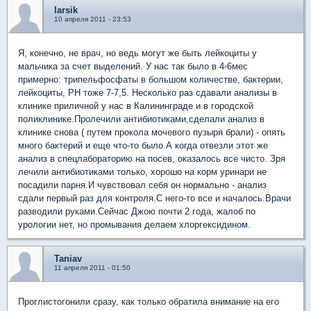
larsik
10 апреля 2011 - 23:53
Я, конечно, не врач, но ведь могут же быть лейкоциты у
мальчика за счет выделений. У нас так было в 4-6мес
примерно: трипельфосфаты в большом количестве, бактерии,
лейкоциты, РН тоже 7-7,5. Несколько раз сдавали анализы в
клинике приличной у нас в Калининграде и в городской
поликлинике.Пролечили антибиотиками,сделали анализ в
клинике снова ( путем прокола мочевого пузыря брали) - опять
много бактерий и еще что-то было.А когда отвезли этот же
анализ в спецлабораторию на посев, оказалось все чисто. Зря
лечили антибиотиками только, хорошо на корм уринари не
посадили парня.И чувствовал себя он нормально - анализ
сдали первый раз для контроля.С него-то все и началось.Врачи
разводили руками.Сейчас Джою почти 2 года, жалоб по
урологии нет, но промывания делаем хлоргексидином.
Taniav
11 апреля 2011 - 01:50
Проглистогонили сразу, как только обратила внимание на его