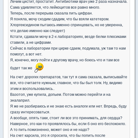
Лечим цистит, простатит. Антибиотики врач уже 2 раза назначала.
Сама удивляется, что лейкоцитов все равно много.
Теперь, после перерыва сказала пить цифран.
Я поняла, мочу сходим сдадим, что бы взяли катетером.
Хлоргексидином пытаюсь именно спринцевать, но не уверенна,
что делаю именно как следует)
Кстати, сдавали мочу в 2-х лабораториях, везде белки плюсиками
ставили, а не цифрами.
Сейчас в лаборатории при цирке сдаем, подумала, уж там то нам
помогут, а вот нет.
Я, конечно, могу пойти к другому врачу, но боюсь что и там все
будет так же
На счет дорогих препаратов, так тут я сама сказала, выписывайте
все, что считаете нужным, главное, что бы был толк. Ну, видимо
этим и воспользовались..
Вазотоп, уже купила, допьем. Потом можно перейти и на
эналаприл.
Я же не разбираюсь и не знаю есть аналоги или нет. Впредь, буду
сразу интересоваться.
А вообще, опять таки, стоит ли все это принимать, для сердца?
Наверное, это как-то проявлялось бы, если б оно его беспокоило.
А то пить пожизненно, может оно и не надо?
На счет карсила, это я спросила, что бы попить после