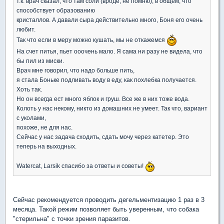
т.к. врач сказал, что там соли (вроде, не помню), в общем, что
способствует образованию
кристаллов. А давали сыра действительно много, Боня его очень
любит.
Так что если в меру можно кушать, мы не откажемся
На счет питья, пьет ооочень мало. Я сама ни разу не видела, что
бы пил из миски.
Врач мне говорил, что надо больше пить,
я стала Боньке подливать воду в еду, как похлебка получается.
Хоть так.
Но он всегда ест много яблок и груш. Все же в них тоже вода.
Колоть у нас некому, никто из домашних не умеет. Так что, вариант
с уколами,
похоже, не для нас.
Сейчас у нас задача сходить, сдать мочу через катетер. Это
теперь на выходных.
Watercat, Larsik спасибо за ответы и советы!
Сейчас рекомендуется проводить дегельментизацию 1 раз в 3
месяца. Такой режим позволяет быть уверенным, что собака
"стерильна" с точки зрения паразитов.