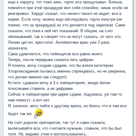
еще к хирургу, тот тоже шею, горло все прощупывал. Бонька,
помнится при этой процедуре вел себя спокойно, никак особо не
реагировал. Хирург сказал, что ничего такого не видит, все в
норме. Если хочу, можно еще обследовать горло изнутри (не
помню, что за процедура) но это делается под наркозом. Сами
сказали, что пока к ней нет показаний. В общем, на счет
облизываний, так и говорят что не могут сказать, от чего это.
Лечим цистит, простатит. Антибиотики врач уже 2 раза
назначала.
Сама удивляется, что лейкоцитов все равно много.
Теперь, после перерыва сказала пить цифран.
Я поняла, мочу сходим сдадим, что бы взяли катетером.
Хлоргексидином пытаюсь именно спринцевать, но не уверенна,
что делаю именно как следует)
Кстати, сдавали мочу в 2-х лабораториях, везде белки
плюсиками ставили, а не цифрами.
Сейчас в лаборатории при цирке сдаем, подумала, уж там то
нам помогут, а вот нет.
Я, конечно, могу пойти к другому врачу, но боюсь что и там все
будет так же
На счет дорогих препаратов, так тут я сама сказала,
выписывайте все, что считаете нужным, главное, что бы был
толк. Ну, видимо этим и воспользовались..