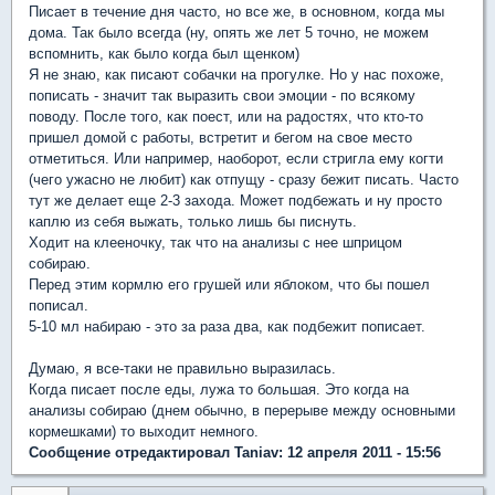
Писает в течение дня часто, но все же, в основном, когда мы
дома. Так было всегда (ну, опять же лет 5 точно, не можем
вспомнить, как было когда был щенком)
Я не знаю, как писают собачки на прогулке. Но у нас похоже,
пописать - значит так выразить свои эмоции - по всякому
поводу. После того, как поест, или на радостях, что кто-то
пришел домой с работы, встретит и бегом на свое место
отметиться. Или например, наоборот, если стригла ему когти
(чего ужасно не любит) как отпущу - сразу бежит писать. Часто
тут же делает еще 2-3 захода. Может подбежать и ну просто
каплю из себя выжать, только лишь бы писнуть.
Ходит на клееночку, так что на анализы с нее шприцом
собираю.
Перед этим кормлю его грушей или яблоком, что бы пошел
пописал.
5-10 мл набираю - это за раза два, как подбежит пописает.
Думаю, я все-таки не правильно выразилась.
Когда писает после еды, лужа то большая. Это когда на
анализы собираю (днем обычно, в перерыве между основными
кормешками) то выходит немного.
Сообщение отредактировал Taniav: 12 апреля 2011 - 15:56