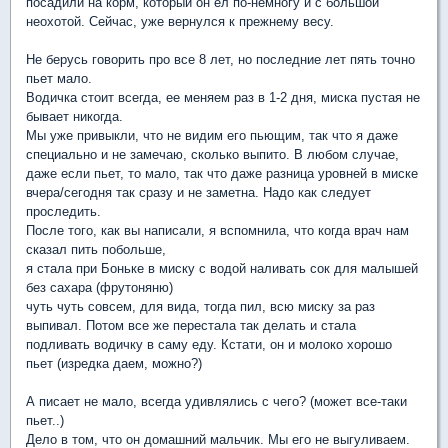
посадили на корм, который он ел по-немногу и с большой
неохотой. Сейчас, уже вернулся к прежнему весу.
Не берусь говорить про все 8 лет, но последние лет пять точно
пьет мало.
Водичка стоит всегда, ее меняем раз в 1-2 дня, миска пустая не
бывает никогда.
Мы уже привыкли, что не видим его пьющим, так что я даже
специально и не замечаю, сколько выпито. В любом случае,
даже если пьет, то мало, так что даже разница уровней в миске
вчера/сегодня так сразу и не заметна. Надо как следует
проследить.
После того, как вы написали, я вспомнила, что когда врач нам
сказал пить побольше,
я стала при Боньке в миску с водой наливать сок для малышей
без сахара (фрутоняню)
чуть чуть совсем, для вида, тогда пил, всю миску за раз
выпивал. Потом все же перестала так делать и стала
подливать водичку в саму еду. Кстати, он и молоко хорошо
пьет (изредка даем, можно?)
А писает не мало, всегда удивлялись с чего? (может все-таки
пьет..)
Дело в том, что он домашний мальчик. Мы его не выгуливаем.