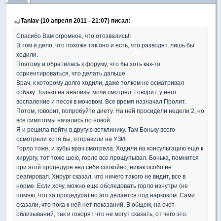
Taniav (10 апреля 2011 - 21:07) писал:
Спасибо Вам огромное, что отозвались!!
В том и дело, что похоже так оно и есть, что разводят, лишь бы
ходили.
Поэтому и обратилась к форуму, что бы хоть как-то
сориентироваться, что делать дальше.
Врач, к которому долго ходили, даже толком не осматривал
собаку. Только на анализы мочи смотрел. Говорит, у него
воспаление и песок в мочевом. Все время назначал Пролит.
Потом, говорит, попробуйте диету. На ней просидели недели 2, но
все симптомы начались по новой.
Я и решила пойти в другую ветклинику. Там Боньку всего
осмотрели хотя бы, отправили на УЗИ.
Горло тоже, и зубы врач смотрела. Ходили на консультацию еще к
хирургу, тот тоже шею, горло все прощупывал. Бонька, помнится
при этой процедуре вел себя спокойно, никак особо не
реагировал. Хирург сказал, что ничего такого не видит, все в
норме. Если хочу, можно еще обследовать горло изнутри (не
помню, что за процедура) но это делается под наркозом. Сами
сказали, что пока к ней нет показаний. В общем, на счет
облизываний, так и говорят что не могут сказать, от чего это.