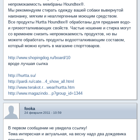
непромокаемость мембраны Houndtex®.
Мы рекомендуем стирать одежду вашей собаки вывернутой
наизнанку, мягким и неаллергенным моющим средством.
Все продукты Hurtta Houndtex® обработаны для придания водо-
и грязеотталкивающих свойств. Частые ношение и стирка могут
со временем снизить непромокаемость продуктов, но вы
можете обработать продукты водоотталкивающим составом,
который можно купить в магазине спорттоваров.
http://www.shopingdog.ru/board/10
вроде лучшая сылка
http://hurtta.su/
http://pardi.ru/cate...4_show_all.html
http://www.terakot.r...wear/hurtta.htm
http://www.magazindo...p?group_id=1344
fooka
24 февраля 2011 - 10:59
В первом сообщении не увидела ссылку!
Тема интересная и актуальная, на весну надо два дождевика
покупать