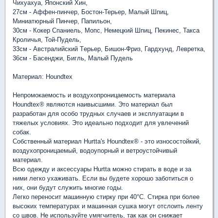
Чихуахуа, Японский Хин,
27см - Аффен-пинчер, Бостон-Терьер, Малый Шпиц,
Миниатюрный Пинчер, Папильон,
30см - Кокер Спаниель, Мопс, Немецкий Шпиц, Пекинес, Такса
Кроличья, Той-Пудель,
33см - Австралийский Tерьер, Бишон-Фриз, Гардхунд, Левретка,
36см - Басенджи, Бигль, Малый Пудель
Материал: Houndtex
Непромокаемость и воздухопроницаемость материала
Houndtex® являются наивысшими. Это материал был
разработан для особо трудных случаев и эксплуатации в
тяжелых условиях. Это идеально подходит для увлечений
собак.
Собственный материал Hurtta's Houndtex® - это износостойкий,
воздухопроницаемый, водоупорный и ветроустойчивый
материал.
Всю одежду и аксессуары Hurtta можно стирать в воде и за
ними легко ухаживать. Если вы будете хорошо заботиться о
них, они будут служить многие годы.
Легко переносит машинную стирку при 40°C. Стирка при более
высоких температурах и машинная сушка могут отслоить ленту
со швов. Не используйте умягчитель, так как он снижает