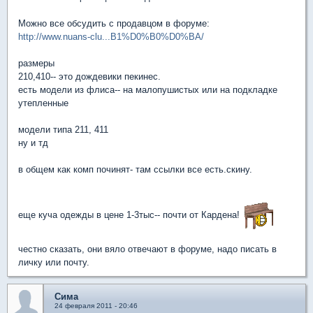
Можно все обсудить с продавцом в форуме:
http://www.nuans-clu...B1%D0%B0%D0%BA/
размеры
210,410-- это дождевики пекинес.
есть модели из флиса-- на малопушистых или на подкладке
утепленные
модели типа 211, 411
ну и тд
в общем как комп починят- там ссылки все есть.скину.
еще куча одежды в цене 1-3тыс-- почти от Кардена!
честно сказать, они вяло отвечают в форуме, надо писать в
личку или почту.
Сима
24 февраля 2011 - 20:46