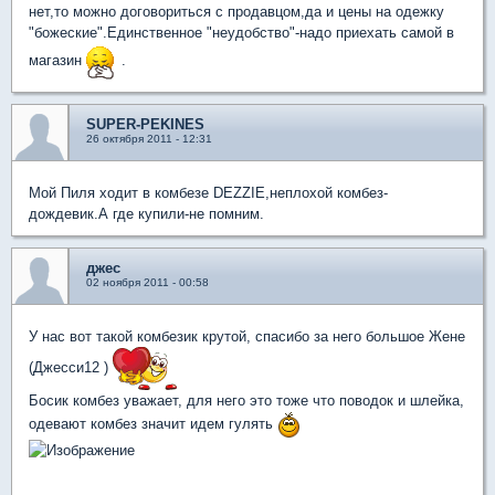
нет,то можно договориться с продавцом,да и цены на одежку
"божеские".Единственное "неудобство"-надо приехать самой в
магазин
.
SUPER-PEKINES
26 октября 2011 - 12:31
Мой Пиля ходит в комбезе DEZZIE,неплохой комбез-
дождевик.А где купили-не помним.
джес
02 ноября 2011 - 00:58
У нас вот такой комбезик крутой, спасибо за него большое Жене
(Джесси12 )
Босик комбез уважает, для него это тоже что поводок и шлейка,
одевают комбез значит идем гулять