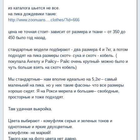
из каталога шьется не все.
на пика дождевики такие:
http://www.zoonuans....clothes/?id=666
цена не точная стоит- зависит от размера и ткани -- от 350 до
450 было год назад.
стандартные модели подбирают - два размера 4 и 7кг, а потом
подходят на пика размеры скотч- сука и скотч - кобель. (
покупала Ангелу и Райсу-- Райс очень крупный- можно было и
чуть больше взять на скотч кобель)
Мы стандартные-- нам вполне идеально на 5,2кг-- самый
маленький на пика. но у них такие фасоны- что все размеры
хорошо сидят. Я на Рокси мерила и большие-- свободные,
просторные и тоже подходят.
Там удачная выкройка.
Цвета выбирают - комуфляж серых и зеленых тонов и
однотонные и яркие двухцветные.
комуфляж- не маркий!
Такого как на фото цвета нет давно.