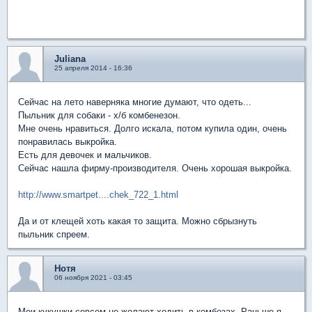
Juliana
25 апреля 2014 - 16:36
Сейчас на лето наверняка многие думают, что одеть...
Пыльник для собаки - х/б комбенезон.
Мне очень нравиться. Долго искала, потом купила один, очень
понравилась выкройка.
Есть для девочек и мальчиков.
Сейчас нашла фирму-производителя. Очень хорошая выкройка.
http://www.smartpet....chek_722_1.html
Да и от клещей хоть какая то защита. Можно сбрызнуть
пыльник спреем.
Нотя
06 ноября 2021 - 03:45
Мои кукушки совсем не желают ходить в комбезах. Раньше я