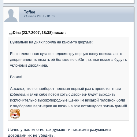
Toffee
24 июля 2007 - 01:52
Dina (23.7.2007, 18:38) писал:
Буквально на днях прочла на каком-то форуме:
Если племенная сука по недосмотру первую вязку повязалась с
дворянином, то вязать её больше не стОит, т.к. все пометы будут с
уклоном в дворянина.
Во как!
А жалко, что не наоборот-повязал первый раз с препотентным
кобелем, и вяжи себе потом хоть с дворней- будут выходить
исключительно высокопородные щенки! И никакой головной боли
с подборами партнеров на вязки на всю оставшуюся жизнь дамы!!!
Лично у нас многие так думают и никакими разумными
доводами их не убедить.