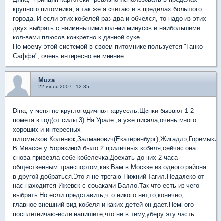
крупного питомника, а так же я считаю и в пределах большого
города. И если этих кобелей раз-два и обчелся, то надо из этих
двух выбрать с наименьшими кол-ми минусов и наибольшими
кол-вами плюсов конкретно к данной суке.
По моему этой системой в своем питомнике пользуется "Ганко
Саффи", очень интересно ее мнение.
Muza
22 июля 2007 - 12:35
Dina, у меня не круглогодичная карусель.Щенки бывают 1-2
помета в год(от силы 3).На Урале ,я уже писала,очень много
хороших и интересных
питомников:Коленюк,Залманович(Екатеринбург),Жигадло,Горемыкин
В Миассе у Борякиной было 2 приличных кобеля,сейчас она
снова привезла себе кобелечка.Доехать до них-2 часа
общественным транспортом,как Вам в Москве из одного района
в другой добраться.Это я не трогаю Нижний Тагил.Недалеко от
нас находится Ижевск с собаками Балло.Так что есть из чего
выбрать.Но если представить,что никого нет,то,конечно,
главное-внешний вид кобеля и каких детей он дает.Немного
посплетничаю-если напишите,что не в тему,уберу эту часть