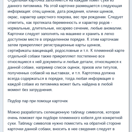
Отдельная карточка заполняется на каждый помет суки из
данного питомника. На этой карточке размещается следующая
информация: отец щенков, дата рождения, клички щенков,
окрас, характер шерстного покрова, вес при рождении. Следует
отметить, как протекала беременность и характер родов -
нормальные, длительные, кесарево сечение, любые аномалии.
Карточки следует заполнять на машинке и хранить в легко
доступном месте в определенном порядке. К этим карточкам
затем прикрепляют регистрационные карты щенков,
сертификаты вакцинаций, родословные и т.п. К племенной карте
отдельной собаки также прикрепляют постепенно все
относящиеся к ней документы и любые детали, относящиеся к
данной собаке, например список оценок, призов или титулов,
полученных собакой на выставках, и т.п. Картотека должна
всегда содержаться в порядке, тогда любая информация о
каждой собаке из питомника может быть найдена в любой
момент без затруднения.
Подбор пар при помощи карточек
Можно разработать селекционную таблицу символов, которая
очень поможет при подборе племенного кобеля для конкретной
суки. Таблицу символов нужно поместить на обратной стороне
карточки данной собаки, вносить в нее сведения следует в