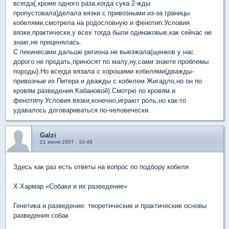
всегда(,кроме одного раза,когда сука 2-жды
пропустовала)делала вязки с привозными из-за границы
кобелями,смотрела на родословную и фенотип.Условия
вязки,практически,у всех тогда были одинаковые,как сейчас не
знаю,не приценялась.
С пекинесами дальше региона не выезжала(щенков у нас
дорого не продать,приносят по малу,ну,сами знаете проблемы
породы).Но всегда вязала с хорошими кобелями(дважды-
привозные из Питера и дважды с кобелем Жигадло,но он по
кровям разведения Кабановой).Смотрю по кровям и
фенотипу.Условия вязки,конечно,играют роль,но как-то
удавалось договариваться по-человечески.
Galzi
21 июля 2007 - 10:48
Здесь как раз есть ответы на вопрос по подбору кобеля
Х.Хармар «Собаки и их разведение»
Генетика и разведение: теоретические и практические основы
разведения собак