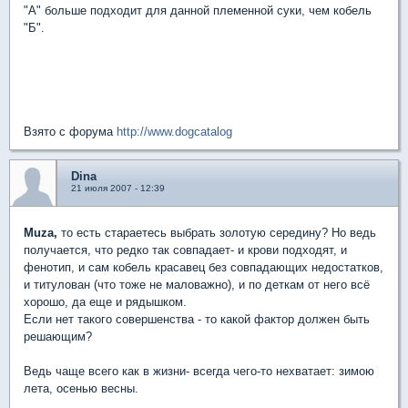
"А" больше подходит для данной племенной суки, чем кобель
"Б".
Взято с форума
http://www.dogcatalog
Dina
21 июля 2007 - 12:39
Muza,
то есть стараетесь выбрать золотую середину? Но ведь
получается, что редко так совпадает- и крови подходят, и
фенотип, и сам кобель красавец без совпадающих недостатков,
и титулован (что тоже не маловажно), и по деткам от него всё
хорошо, да еще и рядышком.
Если нет такого совершенства - то какой фактор должен быть
решающим?
Ведь чаще всего как в жизни- всегда чего-то нехватает: зимою
лета, осенью весны.