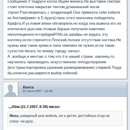
сообщения.У подруги колли.Ищем жениха.На выставке смотрю
стоит клеточка накрытая тентом,длинненький носик
торчит.Разговорилась с владелицей.Она привезла себе кобеля
из Англии(живет в Е-бурге),папа этого мальчика победитель
Крафта.И условия вязки обговорили,но когда она вывела его из
клетки-все рысские псовые борзые получили комплекс
неполноценности-гербарий!!!Из-за швабры не видать эту
колляху,если спрячется.Плоский,полное отсутствие костяка.Не
нужны мне такие крови,и папа чемпион не нужен,если такие
сухостои бегать по моему городу начнут.
А ,вообще,я мечтаю о том,что б в нашей стране ,наконец-то,
научились производить искусственное оплодотворение
(все:транспортировка,хранение,размораживание) спермой.Тогда
бы,конечно,расширился выбор кобелей.
Анита
22 июля 2007 - 12:48
Dina (21.7.2007, 6:39) писал:
Muza,
шикарный шоу-кобель, но о детях, достойных отца ни
слуху- ни духу...