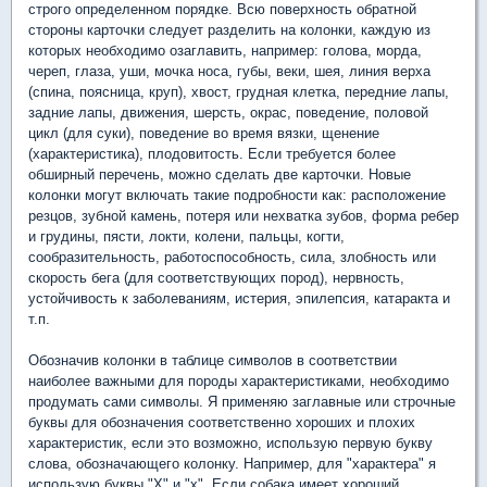
строго определенном порядке. Всю поверхность обратной
стороны карточки следует разделить на колонки, каждую из
которых необходимо озаглавить, например: голова, морда,
череп, глаза, уши, мочка носа, губы, веки, шея, линия верха
(спина, поясница, круп), хвост, грудная клетка, передние лапы,
задние лапы, движения, шерсть, окрас, поведение, половой
цикл (для суки), поведение во время вязки, щенение
(характеристика), плодовитость. Если требуется более
обширный перечень, можно сделать две карточки. Новые
колонки могут включать такие подробности как: расположение
резцов, зубной камень, потеря или нехватка зубов, форма ребер
и грудины, пясти, локти, колени, пальцы, когти,
сообразительность, работоспособность, сила, злобность или
скорость бега (для соответствующих пород), нервность,
устойчивость к заболеваниям, истерия, эпилепсия, катаракта и
т.п.
Обозначив колонки в таблице символов в соответствии
наиболее важными для породы характеристиками, необходимо
продумать сами символы. Я применяю заглавные или строчные
буквы для обозначения соответственно хороших и плохих
характеристик, если это возможно, использую первую букву
слова, обозначающего колонку. Например, для "характера" я
использую буквы "X" и "х". Если собака имеет хороший