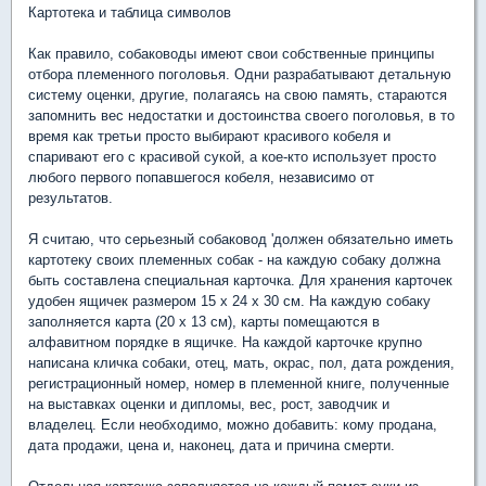
Картотека и таблица символов
Как правило, собаководы имеют свои собственные принципы
отбора племенного поголовья. Одни разрабатывают детальную
систему оценки, другие, полагаясь на свою память, стараются
запомнить вес недостатки и достоинства своего поголовья, в то
время как третьи просто выбирают красивого кобеля и
спаривают его с красивой сукой, а кое-кто использует просто
любого первого попавшегося кобеля, независимо от
результатов.
Я считаю, что серьезный собаковод 'должен обязательно иметь
картотеку своих племенных собак - на каждую собаку должна
быть составлена специальная карточка. Для хранения карточек
удобен ящичек размером 15 х 24 х 30 см. На каждую собаку
заполняется карта (20 х 13 см), карты помещаются в
алфавитном порядке в ящичке. На каждой карточке крупно
написана кличка собаки, отец, мать, окрас, пол, дата рождения,
регистрационный номер, номер в племенной книге, полученные
на выставках оценки и дипломы, вес, рост, заводчик и
владелец. Если необходимо, можно добавить: кому продана,
дата продажи, цена и, наконец, дата и причина смерти.