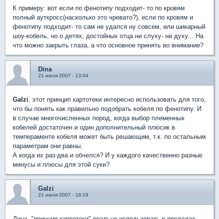
К примеру: вот если по фенотипу подходит- то по кровям
полный ауткросс(насколько это чревато?), если по кровям и
фенотипу подходит- то сам не удался ну совсем, или шикарный
шоу-кобель, но о детях, достойных отца ни слуху- ни духу... На
что можно закрыть глаза, а что основное принять во внимание?
Dina
21 июля 2007 - 13:04
Galzi
, этот принцип картотеки интересно использовать для того,
что бы понять как правильно подобрать кобеля по фенотипу. И
в случае многочисленных пород, когда выбор племенных
кобелей достаточен и один дополнительный плюсик в
темпераменте кобеля может быть решающим, т.к. по остальным
параметрам они равны.
А когда их раз-два и обчелся? И у каждого качественно разные
минусы и плюсы для этой суки?
Galzi
21 июля 2007 - 18:19
Дина, "принцип картотеки" реально использовать в пределах