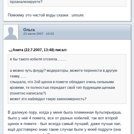
проанализируете?
Помоему это чистой воды сказки. :unsure:
Ольга
23 июля 2007 - 10:02
Анита (22.7.2007, 13:48) писал:
я бы такого кобеля отсеяла..........
а можно чуть флуду? модераторы, можете перенести в другую
темку........
слышала, что 2ой щенок в помете обладает очень сильными
кровями, те полностью передает свой тип будующим щенкам
(понятно написала?)
может кто наблюдал такую закономерность?
В далекую пору, когда у меня была племенная бультерьерша,
было у неё 4 помета, все от разных кобелей, так вот второй
щенок в помете - был всегда самый лучший, даже лучше пап,
ещё достоверно знаю такие случаи были у моей подруги (она