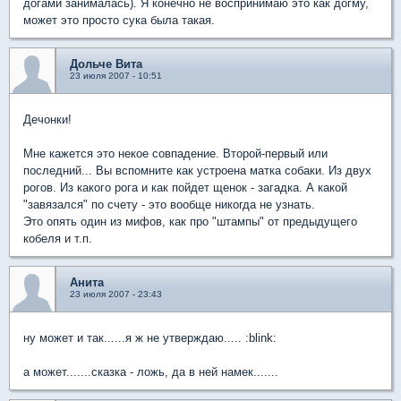
догами занималась). Я конечно не воспринимаю это как догму,
может это просто сука была такая.
Дольче Вита
23 июля 2007 - 10:51
Дечонки!
Мне кажется это некое совпадение. Второй-первый или
последний... Вы вспомните как устроена матка собаки. Из двух
рогов. Из какого рога и как пойдет щенок - загадка. А какой
"завязался" по счету - это вообще никогда не узнать.
Это опять один из мифов, как про "штампы" от предыдущего
кобеля и т.п.
Анита
23 июля 2007 - 23:43
ну может и так......я ж не утверждаю..... :blink:
а может.......сказка - ложь, да в ней намек.......