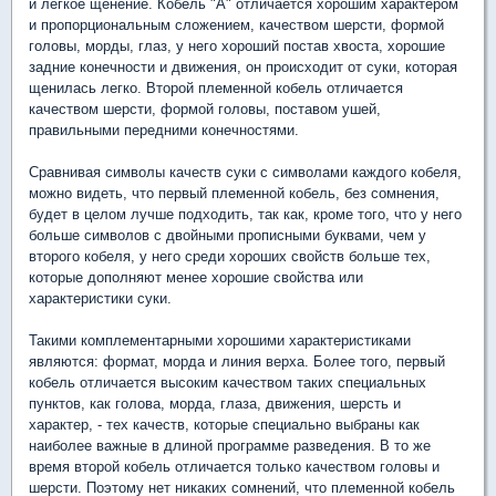
и легкое щенение. Кобель "А" отличается хорошим характером
и пропорциональным сложением, качеством шерсти, формой
головы, морды, глаз, у него хороший постав хвоста, хорошие
задние конечности и движения, он происходит от суки, которая
щенилась легко. Второй племенной кобель отличается
качеством шерсти, формой головы, поставом ушей,
правильными передними конечностями.
Сравнивая символы качеств суки с символами каждого кобеля,
можно видеть, что первый племенной кобель, без сомнения,
будет в целом лучше подходить, так как, кроме того, что у него
больше символов с двойными прописными буквами, чем у
второго кобеля, у него среди хороших свойств больше тех,
которые дополняют менее хорошие свойства или
характеристики суки.
Такими комплементарными хорошими характеристиками
являются: формат, морда и линия верха. Более того, первый
кобель отличается высоким качеством таких специальных
пунктов, как голова, морда, глаза, движения, шерсть и
характер, - тех качеств, которые специально выбраны как
наиболее важные в длиной программе разведения. В то же
время второй кобель отличается только качеством головы и
шерсти. Поэтому нет никаких сомнений, что племенной кобель