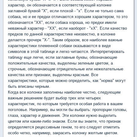
характер, он обозначается в соответствующей колонке
заглавной буквой "X", если плохой - "х". Если не только сама
собака, но и ее предки отличаются хорошим характером, то это
обозначается "XX", если собака хороша, но предки имели
неважный характер - "XX", если наоборот - "хХ". Если качество
предков по данной характеристике неизвестно, в колонке
делается прочерк "Х-". Таким образом, все наиболее важные
характеристики племенной собаки оказываются в виде
символов в этой таблице и легко читаются. Интерпретировать
таблицу еще легче, если заглавные буквы, обозначающие
положительные качества, выделены зеленым цветом, а
строчные, обозначающие отрицательные или нежелательные
качества или признаки, выделены красным. Все
характеристики, которые можно определить, как "норма" могут
быть вписаны черным.
Когда все колонки заполнены наиболее честно, следующим
важным решением будет выбор трех или четырех
характеристик, по которым требуется особая работа в вашем
поголовье. Например, вы могли бы выбрать: пропорции головы,
глаза, характер и движения. Эти колонки нужно выделить
цветом или каким-либо знаком. Если вы знаете, что признак
определяется рецессивным геном, то его следует отметить
особо четко, например, закрасить колонку желтым цветом.