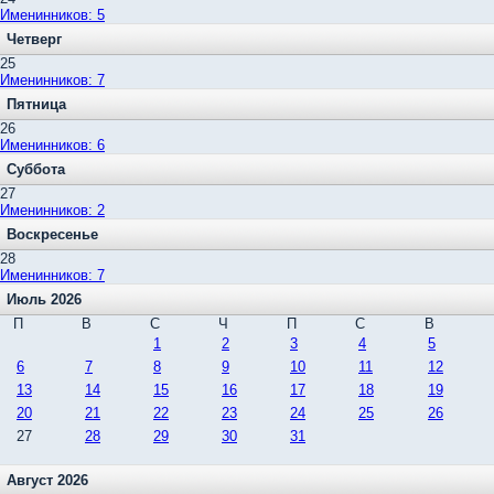
Именинников: 5
Четверг
25
Именинников: 7
Пятница
26
Именинников: 6
Суббота
27
Именинников: 2
Воскресенье
28
Именинников: 7
Июль 2026
П
В
С
Ч
П
С
В
1
2
3
4
5
6
7
8
9
10
11
12
13
14
15
16
17
18
19
20
21
22
23
24
25
26
27
28
29
30
31
Август 2026