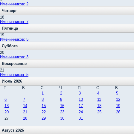
Именинников: 2
Четверг
18
Именинников: 7
Пятница
19
Именинников: 5
Суббота
20
Именинников: 3
Воскресенье
21
Именинников: 5
Июль 2026
П
В
С
Ч
П
С
В
1
2
3
4
5
6
7
8
9
10
11
12
13
14
15
16
17
18
19
20
21
22
23
24
25
26
27
28
29
30
31
Август 2026