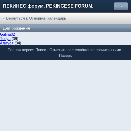
ПЕКИНЕС форум. PEKINGESE FORUM.
»
« Вернуться к Основной календарь
Дни рождения
Galina02
Tusya
(
39
)
Аллуся
(
34
)
Полная версия
Поиск
·
Отметить все сообщения прочитанными
·
Наверх