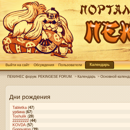
Календарь
Выйти на сайт
Обсуждения
Пользователи
ПЕКИНЕС форум. PEKINGESE FORUM.
>
Календарь
>
Основной календ
Дни рождения
Tabletka
(
47
)
урбина
(
67
)
Toshulik
(
28
)
22222222
(
44
)
KOVDA
(
57
)
Gonnvaton
(
39
)