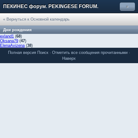
ПЕКИНЕС форум. PEKINGESE FORUM.
»
« Вернуться к Основной календарь
Дни рождения
exland1
(
68
)
Oksana79
(
47
)
ElenaAvizena
(
38
)
Полная версия
Поиск
·
Отметить все сообщения прочитанными
·
Наверх