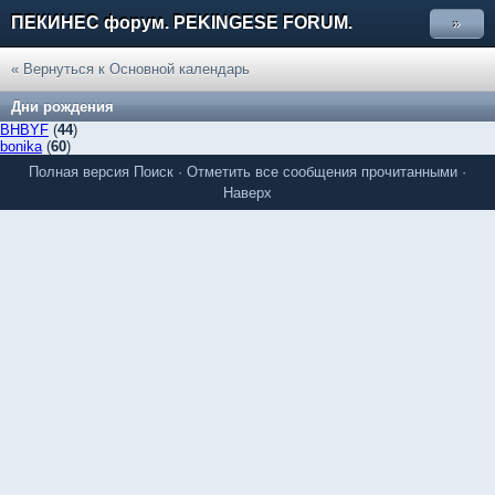
ПЕКИНЕС форум. PEKINGESE FORUM.
»
« Вернуться к Основной календарь
Дни рождения
BHBYF
(
44
)
bonika
(
60
)
Полная версия
Поиск
·
Отметить все сообщения прочитанными
·
Наверх