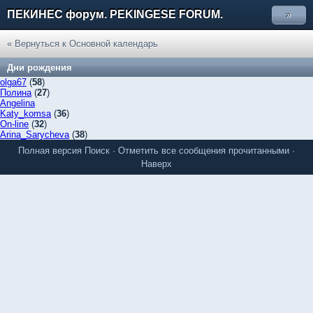
ПЕКИНЕС форум. PEKINGESE FORUM.
»
« Вернуться к Основной календарь
Дни рождения
olga67
(
58
)
Полина
(
27
)
Angelina
Katy_komsa
(
36
)
On-line
(
32
)
Arina_Sarycheva
(
38
)
Полная версия
Поиск
·
Отметить все сообщения прочитанными
·
Наверх