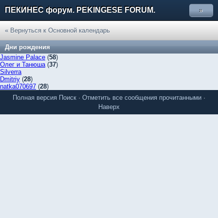
ПЕКИНЕС форум. PEKINGESE FORUM.
»
« Вернуться к Основной календарь
Дни рождения
Jasmine Palace
(
58
)
Олег и Танюша
(
37
)
Silverra
Dmitriy
(
28
)
natka070697
(
28
)
Полная версия
Поиск
·
Отметить все сообщения прочитанными
·
Наверх